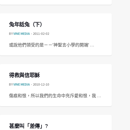
兔年話兔（下）
BY
VINE MEDIA
2011-02-02
或說他們領受的是－－'神聖言小學的開端' …
得救與信耶穌
BY
VINE MEDIA
2010-12-10
傷痕和恨，所以我們的生命中充斥愛和恨，我 …
甚麼叫「差傳」?