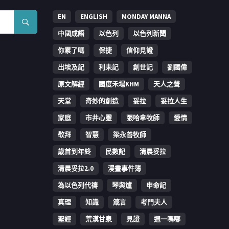
EN
ENGLISH
MONDAY MANNA
中國成語
以色列
以色列新聞
你累了嗎
保捷
信仰見證
出埃及記
利未記
創世記
劉國偉
原文解經
國度禾場KHM
天人之聲
天堂
奇妙的創造
妥拉
妥拉人生
家庭
市井心靈
張哈拿牧師
愛情
敬拜
智慧
梁永善牧師
歳首到年終
民數記
清晨妥拉
清晨妥拉2.0
漫畫事件簿
為以色列代禱
琴與爐
申命記
真理
知識
箴言
考門夫人
聖經
荒漠甘泉
見證
週一嗎哪