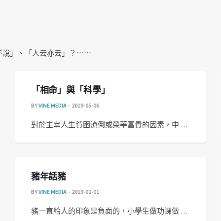
塗說」、「人云亦云」？⋯⋯
「相命」與「科學」
BY
VINE MEDIA
2019-05-06
對於主宰人生貧困潦倒或榮華富貴的因素，中 …
豬年話豬
BY
VINE MEDIA
2019-02-01
豬一直給人的印象是負面的，小學生做功課做 …