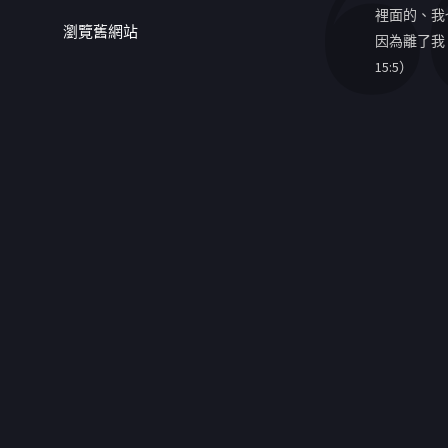
裡面的、我
瀏覽舊網站
因為離了我
15:5）