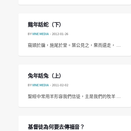
龍年話蛇（下）
BY
VINE MEDIA
2012-01-26
窺頭於牖，施尾於堂。葉公見之，棄而還走， …
兔年話兔（上）
BY
VINE MEDIA
2011-02-02
聖經中常用羊形容我們信徒，主是我們的牧羊 …
基督徒為何要去傳福音？