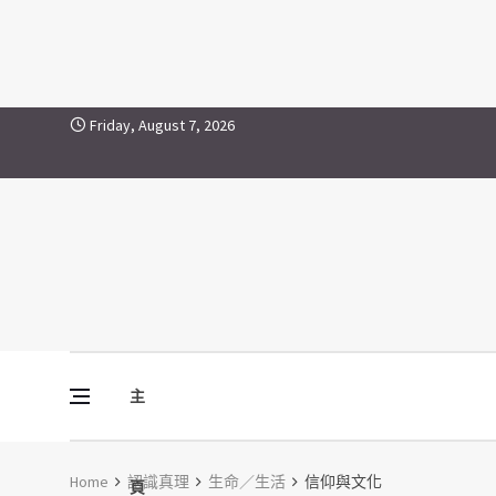
信仰與文化
Skip to content
Friday, August 7, 2026
主
Vine Media
葡萄樹傳媒
Home
認識真理
生命／生活
信仰與文化
頁