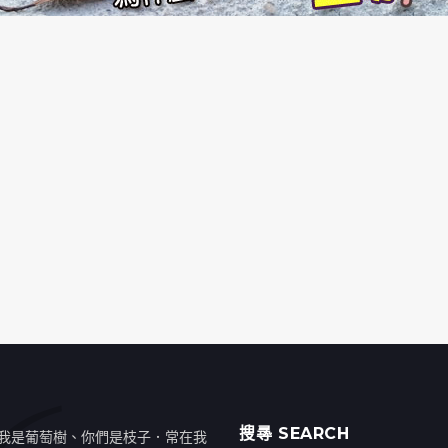
搜㝷 SEARCH
我是葡萄樹、你們是枝子．常在我