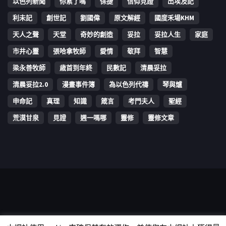
以色列新聞
你累了嗎
保捷
信仰見證
出埃及記
利未記
創世記
劉國偉
原文解經
國度禾場KHM
天人之聲
天堂
奇妙的創造
妥拉
妥拉人生
家庭
市井心靈
張哈拿牧師
愛情
敬拜
智慧
梁永善牧師
歳首到年終
民數記
清晨妥拉
清晨妥拉2.0
漫畫事件簿
為以色列代禱
琴與爐
申命記
真理
知識
箴言
考門夫人
聖經
荒漠甘泉
見證
週一嗎哪
靈修
靈修文章
Copyright © 2006-2026 The Vine Media Organization Limited. All