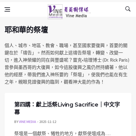
耶和華的祭壇
Skip to content
Vine Media
葡萄樹傳媒
耶和華的祭壇
個人、城市、地區、教會、職場，甚至國家要復興，首要的關
鍵在於「禱告」。然而如何獻上這禱告祭壇，轉變、改變一
切，進入神榮耀的同在與豐盛呢？雷克•培理博士 (Dr. Rick Paris)
曾參與墨西哥的大復興，如今這股復興之風仍然持續著，他以
他的經歷，帶我們進入神所要的「祭壇」，使我們也能在有生
之年，親眼見證復興的臨到，觀看神大能的作為！
第四講：獻上活祭Living Sacrifice｜中文字
幕
BY
VINE MEDIA
2025-11-12
祭壇是一個獻祭、犧牲的地方，獻祭使壇成為 …