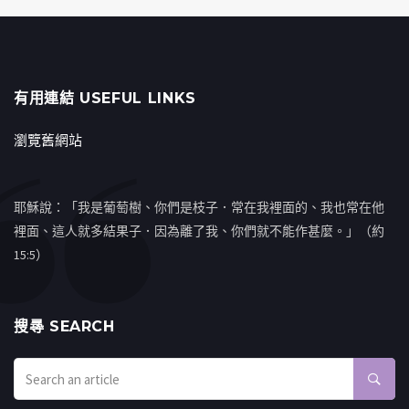
有用連結 USEFUL LINKS
瀏覽舊網站
耶穌說：「我是葡萄樹、你們是枝子．常在我裡面的、我也常在他
裡面、這人就多結果子．因為離了我、你們就不能作甚麼。」（約
15:5）
搜㝷 SEARCH