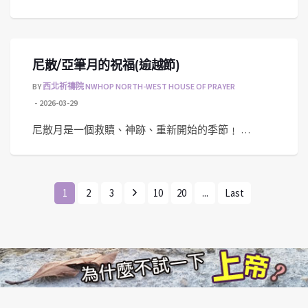
尼散/亞筆月的祝福(逾越節)
BY
西北祈禱院 NWHOP NORTH-WEST HOUSE OF PRAYER
2026-03-29
尼散月是一個救贖、神跡、重新開始的季節﹗ …
1
2
3
10
20
...
Last