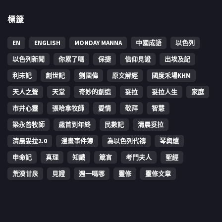
標籤
EN
ENGLISH
MONDAY MANNA
中國成語
以色列
以色列新聞
你累了嗎
保捷
信仰見證
出埃及記
利未記
創世記
劉國偉
原文解經
國度禾場KHM
天人之聲
天堂
奇妙的創造
妥拉
妥拉人生
家庭
市井心靈
張哈拿牧師
愛情
敬拜
智慧
梁永善牧師
歳首到年終
民數記
清晨妥拉
清晨妥拉2.0
漫畫事件簿
為以色列代禱
琴與爐
申命記
真理
知識
箴言
考門夫人
聖經
荒漠甘泉
見證
週一嗎哪
靈修
靈修文章