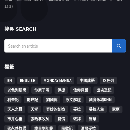
15:5）
搜㝷 SEARCH
標籤
EN
ENGLISH
MONDAY MANNA
中國成語
以色列
以色列新聞
你累了嗎
保捷
信仰見證
出埃及記
利未記
創世記
劉國偉
原文解經
國度禾場KHM
天人之聲
天堂
奇妙的創造
妥拉
妥拉人生
家庭
市井心靈
張哈拿牧師
愛情
敬拜
智慧
梁永善牧師
歳首到年終
民數記
清晨妥拉