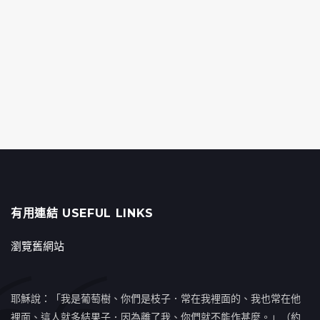
有用連結 USEFUL LINKS
瀏覽舊網站
耶穌說：「我是葡萄樹、你們是枝子．常在我裡面的、我也常在他
裡面、這人就多結果子．因為離了我、你們就不能作甚麼。」（約