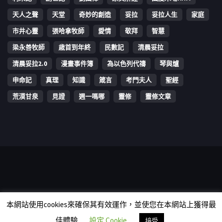
天人之聲
天堂
奇妙的創造
妥拉
妥拉人生
家庭
市井心靈
張哈拿牧師
愛情
敬拜
智慧
梁永善牧師
歳首到年終
民數記
清晨妥拉
清晨妥拉2.0
漫畫事件簿
為以色列代禱
琴與爐
申命記
真理
知識
箴言
考門夫人
聖經
荒漠甘泉
見證
週一嗎哪
靈修
靈修文章
Copyright © 2006-2026 The Vine Media Organization Limited. All
本網站使用cookies來確保其有效運作，並使您在本網站上獲得最
rights reserved.
佳體驗
設定 Cookie
接受