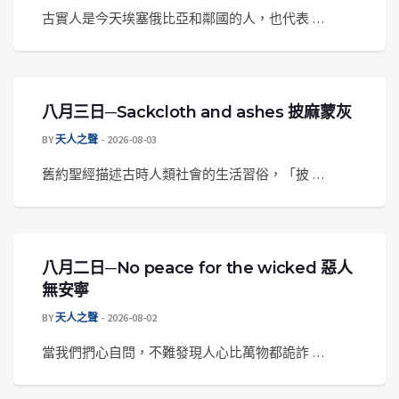
古實人是今天埃塞俄比亞和鄰國的人，也代表 …
八月三日─Sackcloth and ashes 披麻蒙灰
BY
天人之聲
2026-08-03
舊約聖經描述古時人類社會的生活習俗，「披 …
八月二日─No peace for the wicked 惡人
無安寧
BY
天人之聲
2026-08-02
當我們捫心自問，不難發現人心比萬物都詭詐 …