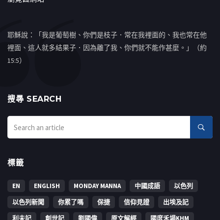
耶穌說：「我是葡萄樹、你們是枝子．常在我裡面的、我也常在他
裡面、這人就多結果子．因為離了我、你們就不能作甚麼。」（約
15:5）
搜㝷 SEARCH
標籤
EN
ENGLISH
MONDAY MANNA
中國成語
以色列
以色列新聞
你累了嗎
保捷
信仰見證
出埃及記
利未記
創世記
劉國偉
原文解經
國度禾場KHM