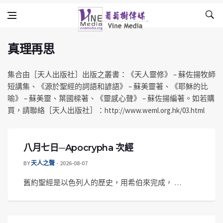
真理再思
Skip to content
Vine Media
葡萄樹傳媒
真理再思
集合由［天人出版社］出版之叢書：《天人靈修》 – 蘇佐揚牧師
短講集、《源於聖經的詞語和諺語》 – 蘇美靈著、《耶穌的比
喻》 – 蘇美靈、葉國樑著、《靈感心聲》 – 蘇佐揚編著。如若購
買，請聯絡［天人出版社］：http://www.weml.org.hk/03.html
八月七日─Apocrypha 次經
BY
天人之聲
2026-08-07
舊約聖經是以色列人的歷史，用希伯來完成， …