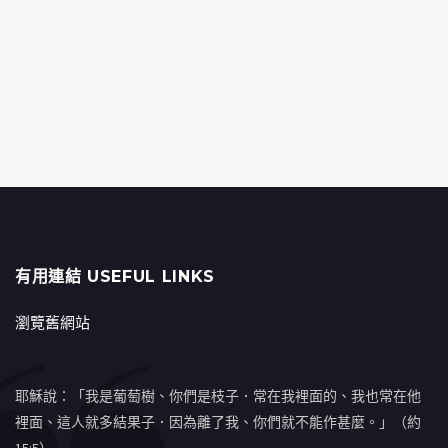
有用連結 USEFUL LINKS
瀏覽舊網站
耶穌說：「我是葡萄樹、你們是枝子．常在我裡面的、我也常在他
裡面、這人就多結果子．因為離了我、你們就不能作甚麼。」（約