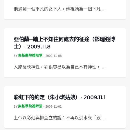
他遇到一個平凡的女下人，他視她為一個下凡 …
亞伯蘭─踏上不知往何處去的征途（鄧瑞強博
士）- 2009.11.8
BY
崇基學院禮拜堂
2009-11-08
人能反映神性，卻很容易以為自己本有神性， …
彩虹下的約定（朱小琪姑娘）- 2009.11.1
BY
崇基學院禮拜堂
2009-11-01
上帝以彩虹與挪亞立約說：不再以洪水來「毀 …