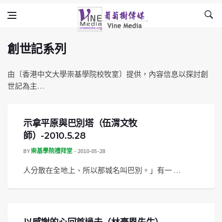
創世記系列
Skip to content
Vine Media
葡萄樹傳媒
創世記系列
由〔香港中文大學崇基學院校牧室〕提供，內容信息以探討創
世記為主…
示拿平原與巴別塔（伍渭文牧
師）-2010.5.28
BY
崇基學院禮拜堂
2010-05-28
人分散在全地上、所以那城名叫巴別。」有一 …