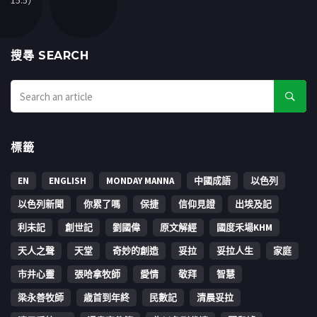
15:5）
搜㝷 SEARCH
標籤
EN
ENGLISH
MONDAY MANNA
中國成語
以色列
以色列新聞
你累了嗎
保捷
信仰見證
出埃及記
利未記
創世記
劉國偉
原文解經
國度禾場KHM
天人之聲
天堂
奇妙的創造
妥拉
妥拉人生
家庭
市井心靈
張哈拿牧師
愛情
敬拜
智慧
梁永善牧師
歳首到年終
民數記
清晨妥拉