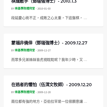
棋逢敵手（鄧瑞強博士）- 2010.1.3
BY
崇基學院禮拜堂
2010-01-03
段延慶心術不正，成敗之心太重，下這盤棋， …
蒙福非僥倖（鄧瑞強博士）- 2009.12.27
BY
崇基學院禮拜堂
2009-12-27
而眾多兄弟姊妹皆虎視眈眈呢？我年少時，又 …
在逃者的懼怕（伍渭文牧師）- 2009.12.20
BY
崇基學院禮拜堂
2009-12-20
兩位都有強的地方，亞伯拉罕是一位很願意讓 …