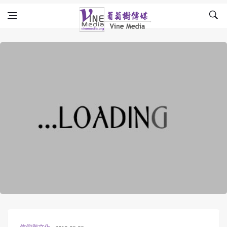
Skip to content
Vine Media
葡萄樹傳媒