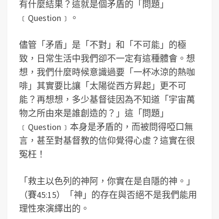
有什麼結果？這就是個矛盾的「問題」
﹝Question﹞。
儘管「矛盾」是「不對」和「不可能」的極
致，日常生活中我們卻不一定有這種體會。想
想，我們什麼時候意識過要「一杯冰涼的熱咖
啡」其實要比讓「太陽從西方昇起」更不可
能？再想想，多少基督徒因為不知道「宇宙萬
物之所由來是誰創造的？」這「問題」
﹝Question﹞本身是矛盾的，而被問得啞口無
言，甚至對基督教的信仰覺得心虛？這實在很
冤枉！
「救主以色列的神阿，你實在是自隱的神。」
（賽45:15）「神」的存在與否絕不是我們能用
理性來演繹出的。