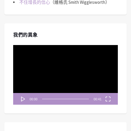
不住增長的信心
（維格氏 Smith Wigglesworth）
我們的異象
視
訊
播
放
器
00:00
00:41