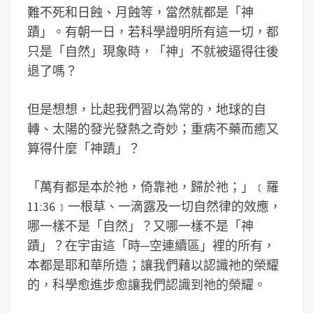
難不死和日蝕、月蝕等，當然就都是「神
蹟」。有朝一日，若科學證明所有這一切，都
只是「自然」現象時，「神」不就被逼得往後
退了嗎？
但是想想，比起我們習以為常的，地球的自
轉、太陽的發光發熱之奇妙；重病不藥而癒又
算得什麼「神蹟」？
「萬有都是本於祂，倚靠祂，歸於祂；」﹝羅
11:36﹞一根草、一滴露及一切自然律的效應，
哪一樣不是「自然」？又哪一樣不是「神
蹟」？在宇宙這「時─空連續區」裡的所有，
本都是耶和華所造；讓我們藉以認識祂的榮耀
的，科學愈進步愈讓我們認識到祂的榮耀。