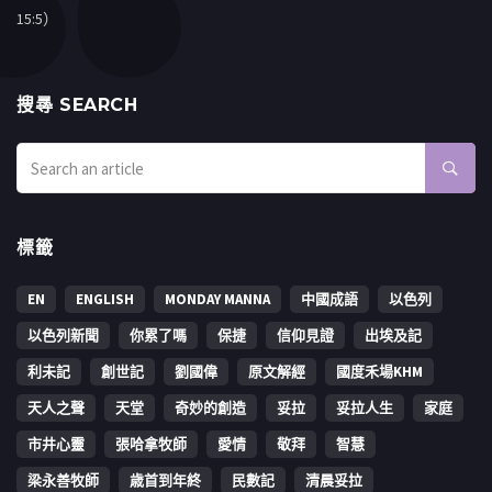
15:5）
搜㝷 SEARCH
標籤
EN
ENGLISH
MONDAY MANNA
中國成語
以色列
以色列新聞
你累了嗎
保捷
信仰見證
出埃及記
利未記
創世記
劉國偉
原文解經
國度禾場KHM
天人之聲
天堂
奇妙的創造
妥拉
妥拉人生
家庭
市井心靈
張哈拿牧師
愛情
敬拜
智慧
梁永善牧師
歳首到年終
民數記
清晨妥拉