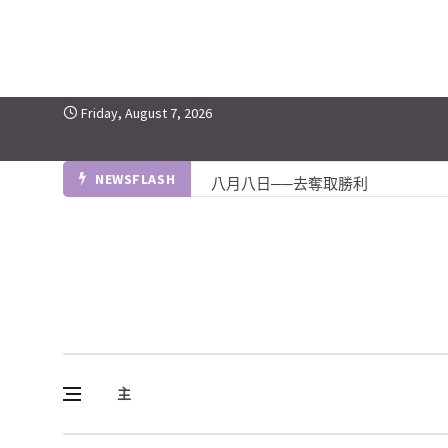
Skip to content
Friday, August 7, 2026
NEWSFLASH
八月八日──去奪取勝利
八月八日 以賽亞書卅八至四十二
八月八日 台灣父親節
《帳幕在人間》系列 第四集 : 第四
八月七日─Apocrypha 次經
《清晨妥拉》第36週 (五) | 民數記 11：4-6
主
八月七日──狼狽不堪
葡萄樹傳媒
Vine Media
八月七日──我心靈得安寧