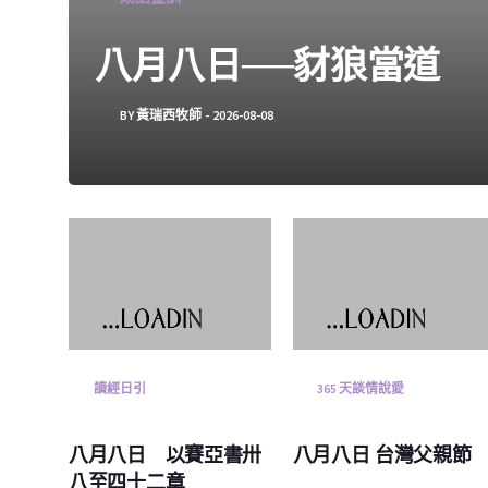
八月八日──豺狼當道
BY
黃瑞西牧師
2026-08-08
讀經日引
365 天談情說愛
八月八日 以賽亞書卅
八月八日 台灣父親節
八至四十二章