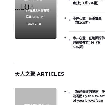
育(上)（第306期）
BY
香港工商基督徒
協會(CBMC HK)
市井心靈：在基督裏
（第305期）
2026-07-28
市井心靈：在地國際化
與領袖教育(下)（第
304期）
天人之聲 ARTICLES
（源於聖經的諺語）汗
流滿面 By the sweat
of your brow/face