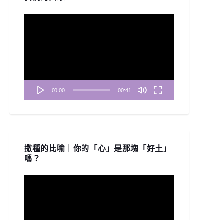
視
訊
播
放
器
00:00
00:41
撒種的比喻｜你的「心」是那塊「好土」
嗎？
視
訊
播
放