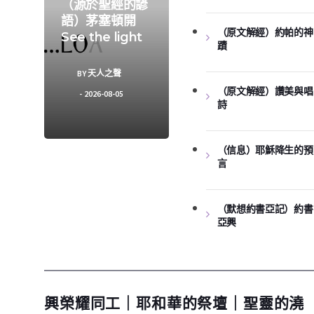
（源於聖經的諺
語）茅塞頓開
（原文解經）約帕的神
See the light
蹟
BY
天人之聲
（原文解經）讚美與唱
2026-08-05
詩
（信息）耶穌降生的預
言
（默想約書亞記）約書
亞興
興榮耀同工｜耶和華的祭壇｜聖靈的澆