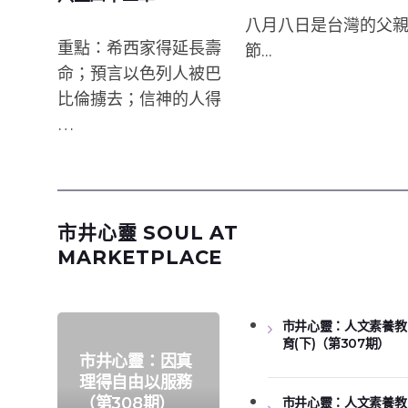
八月八日是台灣的父
重點：希西家得延長壽
節...
命；預言以色列人被巴
比倫擄去；信神的人得
…
市井心靈 SOUL AT
MARKETPLACE
市井心靈：人文素養教
育(下)（第307期）
市井心靈：因真
理得自由以服務
（第308期）
市井心靈：人文素養教