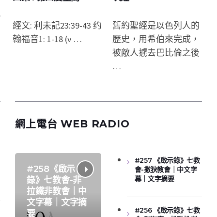
親
經文: 利未記23:39-43 约
舊約聖經是以色列人的
翰福音1: 1-18 (v …
歷史，用希伯來完成，
被敵人擄去巴比倫之後
…
網上電台 WEB RADIO
#257 《啟示錄》七教
#258《啟示
會-撒狄教會｜中文字
幕｜文字摘要
錄》七教會-非
拉鐵非教會｜中
文字幕｜文字摘
#256 《啟示錄》七教
要