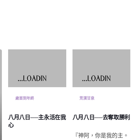
歲首到年終
荒漠甘泉
八月八日──主永活在我
八月八日──去奪取勝利
心
『神阿，你是我的主。