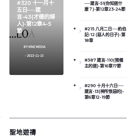
#320 十一月十
──箴言-51(你知道什
麼？)-第12章23-24節
五日──箴
言-43(才德的婦
人)-第12章4-5
#215 八月二日──約伯
節
記-12 (惡人的日子)-第
18章
BY
VINE MEDIA
2022-11-15
#387 箴言-110(預備
主的道)-第16章17節
#290 十月十六日──
箴言-13(神所恨惡的)-
第6章12-19節
聖地遊禱