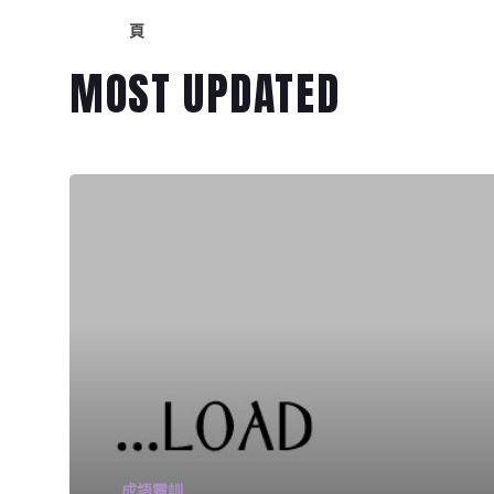
八月八日──豺狼當道
頁
八月八日──主永活在我心
MOST UPDATED
主頁
成語靈訓