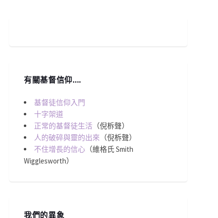
有關基督信仰….
基督徒信仰入門
十字架道
正常的基督徒生活
（倪柝聲）
人的破碎與靈的出來
（倪柝聲）
不住增長的信心
（維格氏 Smith
Wigglesworth）
我們的異象