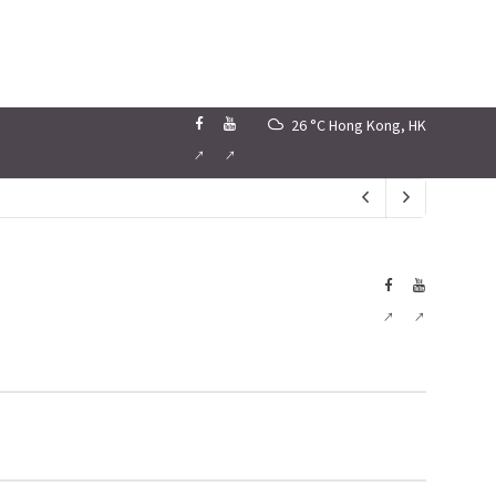
26 °C
Hong Kong, HK