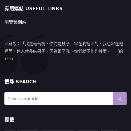
有用連結 USEFUL LINKS
瀏覽舊網站
耶穌說：「我是葡萄樹、你們是枝子．常在我裡面的、我也常在他
裡面、這人就多結果子．因為離了我、你們就不能作甚麼。」（約
15:5）
搜㝷 SEARCH
標籤