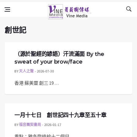
創世記
Skip to content
Vine Media
葡萄樹傳媒
創世記
（源於聖經的諺語）汗流滿面 By the
sweat of your brow/face
BY
天人之聲
2026-07-30
香港 蘇美靈 創三 19 …
一月十七日 創世記四十九章至五十章
BY
福音團契書局
2026-01-17
重點：雅各臨終給十二個兒 …