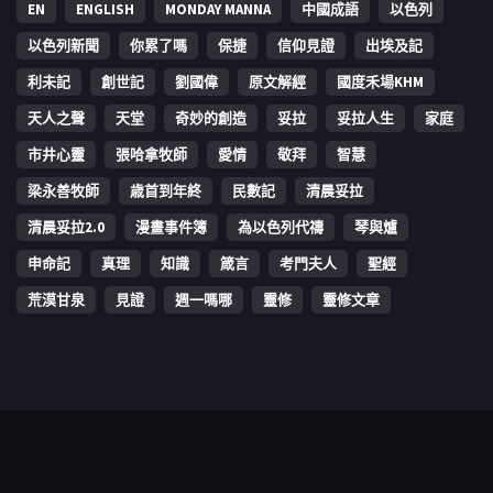
EN
ENGLISH
MONDAY MANNA
中國成語
以色列
以色列新聞
你累了嗎
保捷
信仰見證
出埃及記
利未記
創世記
劉國偉
原文解經
國度禾場KHM
天人之聲
天堂
奇妙的創造
妥拉
妥拉人生
家庭
市井心靈
張哈拿牧師
愛情
敬拜
智慧
梁永善牧師
歳首到年終
民數記
清晨妥拉
清晨妥拉2.0
漫畫事件簿
為以色列代禱
琴與爐
申命記
真理
知識
箴言
考門夫人
聖經
荒漠甘泉
見證
週一嗎哪
靈修
靈修文章