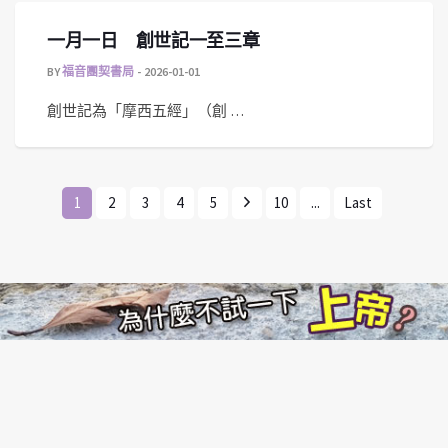
一月一日 創世記一至三章
BY
福音團契書局
2026-01-01
創世記為「摩西五經」（創 …
1
2
3
4
5
10
...
Last