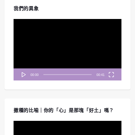
我們的異象
視
訊
播
放
器
00:00
00:41
撒種的比喻｜你的「心」是那塊「好土」嗎？
視
訊