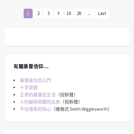
1
2
3
10
20
...
Last
有關基督信仰….
基督徒信仰入門
十字架道
正常的基督徒生活
（倪柝聲）
人的破碎與靈的出來
（倪柝聲）
不住增長的信心
（維格氏 Smith Wigglesworth）