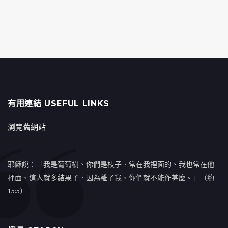
有用連結 USEFUL LINKS
瀏覽舊網站
耶穌說：「我是葡萄樹、你們是枝子．常在我裡面的、我也常在他
裡面、這人就多結果子．因為離了我、你們就不能作甚麼。」（約
15:5）