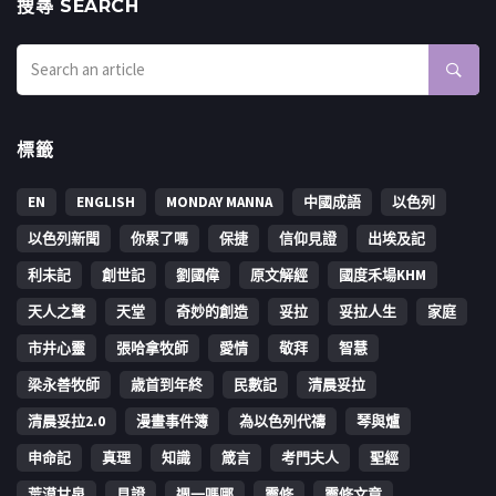
搜㝷 SEARCH
標籤
EN
ENGLISH
MONDAY MANNA
中國成語
以色列
以色列新聞
你累了嗎
保捷
信仰見證
出埃及記
利未記
創世記
劉國偉
原文解經
國度禾場KHM
天人之聲
天堂
奇妙的創造
妥拉
妥拉人生
家庭
市井心靈
張哈拿牧師
愛情
敬拜
智慧
梁永善牧師
歳首到年終
民數記
清晨妥拉
清晨妥拉2.0
漫畫事件簿
為以色列代禱
琴與爐
申命記
真理
知識
箴言
考門夫人
聖經
荒漠甘泉
見證
週一嗎哪
靈修
靈修文章