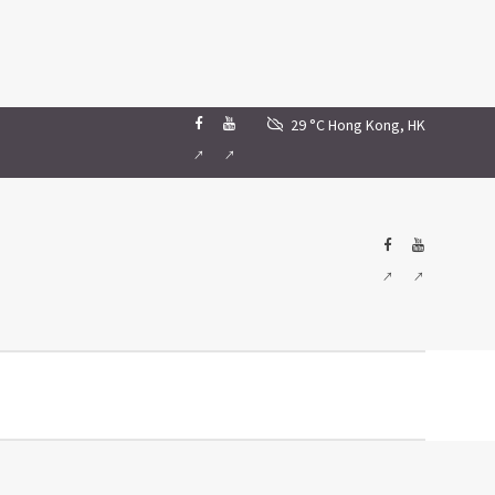
29 °C
Hong Kong, HK