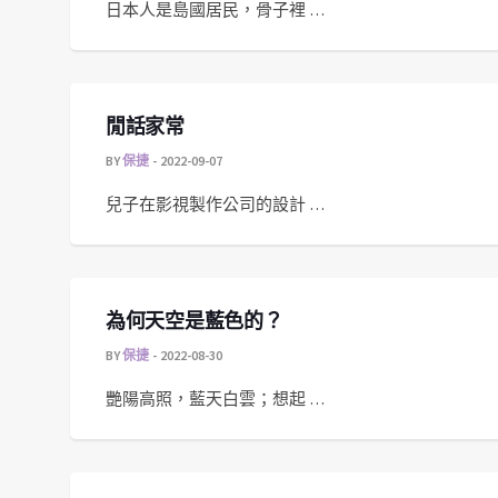
日本人是島國居民，骨子裡 …
閒話家常
BY
保捷
2022-09-07
兒子在影視製作公司的設計 …
為何天空是藍色的？
BY
保捷
2022-08-30
艷陽高照，藍天白雲；想起 …