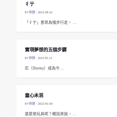
彳亍
BY
保捷
2022-08-22
「彳亍」意思為慢步行走， …
實現夢想的五個步驟
BY
保捷
2022-05-11
尼（Disney）成為今 …
童心未泯
BY
保捷
2022-05-04
甚麼是玩具呢？概括來說， …