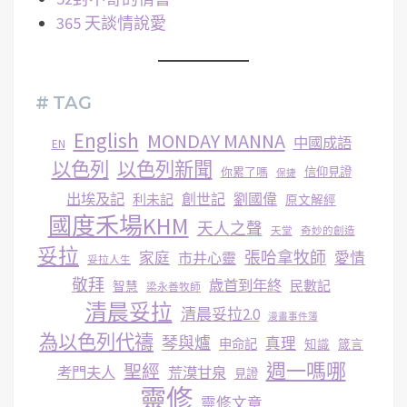
365 天談情說愛
# TAG
English
MONDAY MANNA
中國成語
EN
以色列
以色列新聞
你累了嗎
信仰見證
保捷
出埃及記
創世記
劉國偉
利未記
原文解經
國度禾場KHM
天人之聲
天堂
奇妙的創造
妥拉
張哈拿牧師
家庭
市井心靈
愛情
妥拉人生
敬拜
歳首到年終
民數記
智慧
梁永善牧師
清晨妥拉
清晨妥拉2.0
漫畫事件簿
為以色列代禱
琴與爐
真理
申命記
知識
箴言
週一嗎哪
聖經
考門夫人
荒漠甘泉
見證
靈修
靈修文章