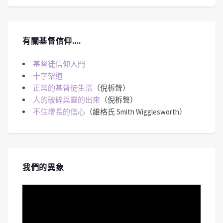
有關基督信仰….
基督徒信仰入門
十字架道
正常的基督徒生活
（倪柝聲）
人的破碎與靈的出來
（倪柝聲）
不住增長的信心
（維格氏 Smith Wigglesworth）
我們的異象
視
訊
播