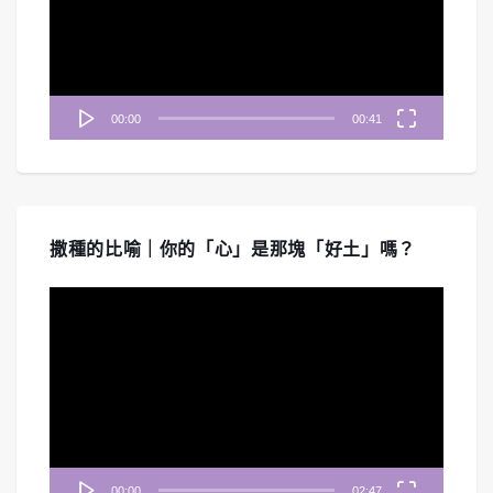
放
器
00:00
00:41
撒種的比喻｜你的「心」是那塊「好土」嗎？
視
訊
播
放
器
00:00
02:47