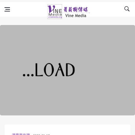
Skip to content
Vine Media
葡萄樹傳媒