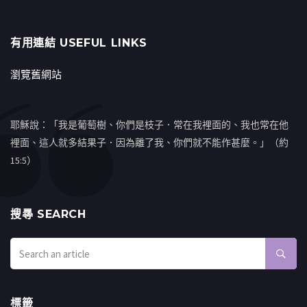
有用連結 USEFUL LINKS
瀏覽舊網站
耶穌說：「我是葡萄樹、你們是枝子．常在我裡面的、我也常在他
裡面、這人就多結果子．因為離了我、你們就不能作甚麼。」（約
15:5）
搜㝷 SEARCH
標籤