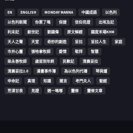
EN
ENGLISH
MONDAY MANNA
中國成語
以色列
以色列新聞
你累了嗎
保捷
信仰見證
出埃及記
利未記
創世記
劉國偉
原文解經
國度禾場KHM
天人之聲
天堂
奇妙的創造
妥拉
妥拉人生
家庭
市井心靈
張哈拿牧師
愛情
敬拜
智慧
梁永善牧師
歳首到年終
民數記
清晨妥拉
清晨妥拉2.0
漫畫事件簿
為以色列代禱
琴與爐
申命記
真理
知識
箴言
考門夫人
聖經
荒漠甘泉
見證
週一嗎哪
靈修
靈修文章