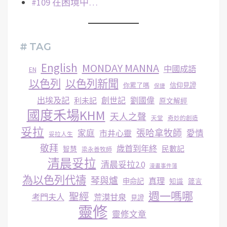
#109 在困境中…
# TAG
English
MONDAY MANNA
中國成語
EN
以色列
以色列新聞
你累了嗎
信仰見證
保捷
出埃及記
創世記
劉國偉
利未記
原文解經
國度禾場KHM
天人之聲
天堂
奇妙的創造
妥拉
張哈拿牧師
家庭
市井心靈
愛情
妥拉人生
敬拜
歳首到年終
民數記
智慧
梁永善牧師
清晨妥拉
清晨妥拉2.0
漫畫事件簿
為以色列代禱
琴與爐
真理
申命記
知識
箴言
週一嗎哪
聖經
考門夫人
荒漠甘泉
見證
靈修
靈修文章