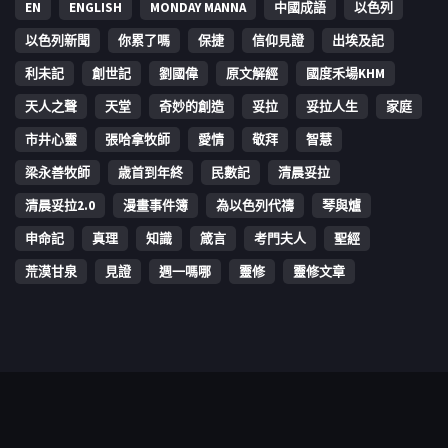
EN
ENGLISH
MONDAY MANNA
中國成語
以色列
以色列新聞
你累了嗎
保捷
信仰見證
出埃及記
利未記
創世記
劉國偉
原文解經
國度禾場KHM
天人之聲
天堂
奇妙的創造
妥拉
妥拉人生
家庭
市井心靈
張哈拿牧師
愛情
敬拜
智慧
梁永善牧師
歳首到年終
民數記
清晨妥拉
清晨妥拉2.0
漫畫事件簿
為以色列代禱
琴與爐
申命記
真理
知識
箴言
考門夫人
聖經
荒漠甘泉
見證
週一嗎哪
靈修
靈修文章