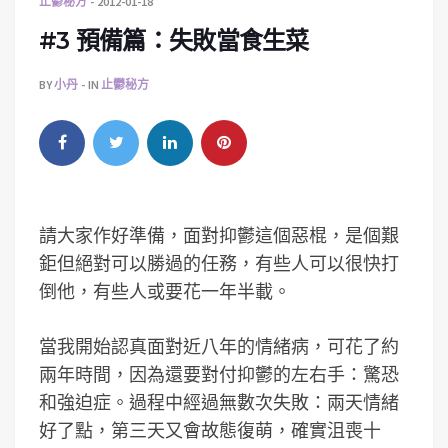
止鬱秘方
2012-01-18
#3 預備篇：失敗當食生菜
BY
小丹
IN
止鬱秘方
請大家作好準備，面對抑鬱這個惡棍，是個艱
鉅但絕對可以勝過的任務，有些人可以很快打
倒他，有些人或要花一年半載。
當我開始認真面對近八年的情緒病，可花了約
兩年時間，因為還要對付抑鬱的左右手：驚恐
和強迫症。過程中經過無數次失敗：兩天情緒
好了點，第三天又會故態復萌，確實沮喪十