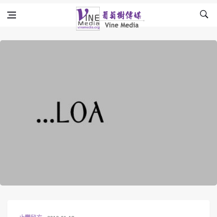
Skip to content
Vine Media
葡萄樹傳媒