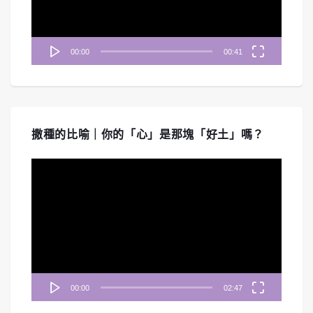
00:00
00:41
撒種的比喻｜你的「心」是那塊「好土」嗎？
視
訊
播
放
器
00:00
02:47