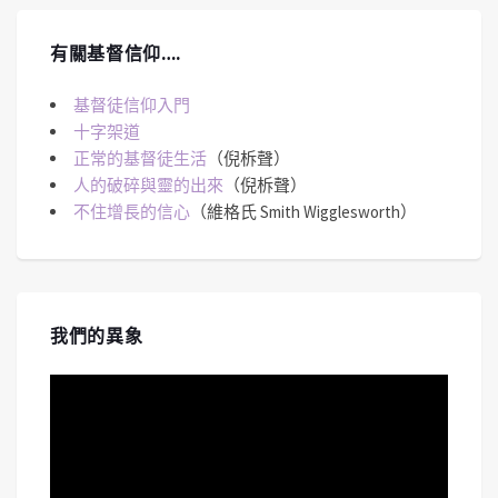
有關基督信仰….
基督徒信仰入門
十字架道
正常的基督徒生活
（倪柝聲）
人的破碎與靈的出來
（倪柝聲）
不住增長的信心
（維格氏 Smith Wigglesworth）
我們的異象
視
訊
播
放
器