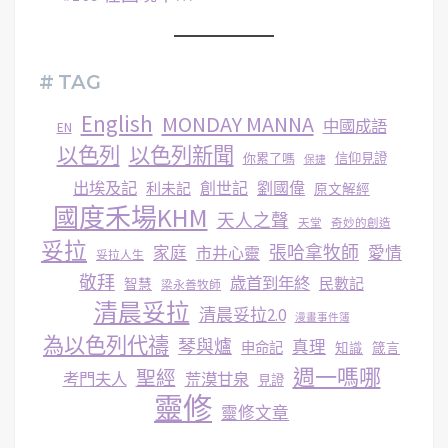
# TAG
English
MONDAY MANNA
中國成語
EN
以色列
以色列新聞
你累了嗎
信仰見證
保捷
出埃及記
創世記
劉國偉
利未記
原文解經
國度禾場KHM
天人之聲
天堂
奇妙的創造
妥拉
張哈拿牧師
家庭
市井心靈
愛情
妥拉人生
敬拜
歳首到年終
民數記
智慧
梁永善牧師
清晨妥拉
清晨妥拉2.0
漫畫事件簿
為以色列代禱
琴與爐
真理
申命記
知識
箴言
週一嗎哪
聖經
考門夫人
荒漠甘泉
見證
靈修
靈修文章