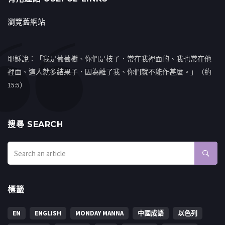
瀏覽舊網站
耶穌說：「我是葡萄樹、你們是枝子．常在我裡面的、我也常在他
裡面、這人就多結果子．因為離了我、你們就不能作甚麼。」（約
15:5）
搜㝷 SEARCH
標籤
EN
ENGLISH
MONDAY MANNA
中國成語
以色列