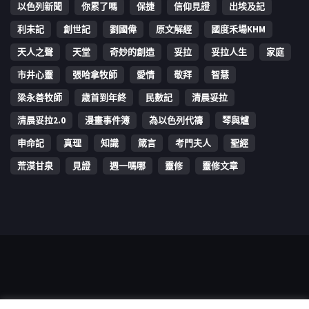
以色列新聞
你累了嗎
保捷
信仰見證
出埃及記
利未記
創世記
劉國偉
原文解經
國度禾場KHM
天人之聲
天堂
奇妙的創造
妥拉
妥拉人生
家庭
市井心靈
張哈拿牧師
愛情
敬拜
智慧
梁永善牧師
歳首到年終
民數記
清晨妥拉
清晨妥拉2.0
漫畫事件簿
為以色列代禱
琴與爐
申命記
真理
知識
箴言
考門夫人
聖經
荒漠甘泉
見證
週一嗎哪
靈修
靈修文章
Copyright © 2006-2026 The Vine Media Organization Limited. All