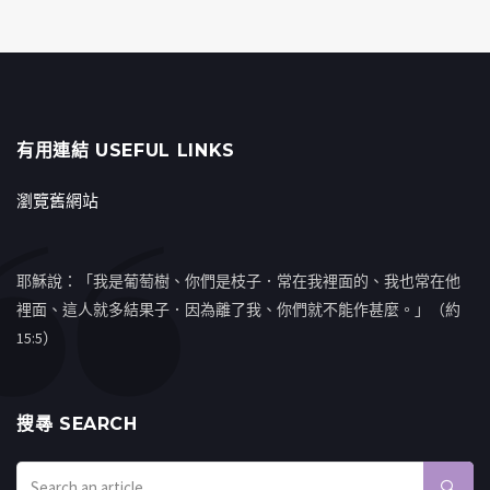
有用連結 USEFUL LINKS
瀏覽舊網站
耶穌說：「我是葡萄樹、你們是枝子．常在我裡面的、我也常在他
裡面、這人就多結果子．因為離了我、你們就不能作甚麼。」（約
15:5）
搜㝷 SEARCH