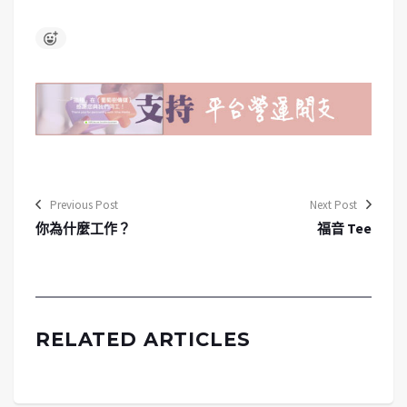
Previous Post
Next Post
你為什麼工作？
福音 Tee
RELATED ARTICLES