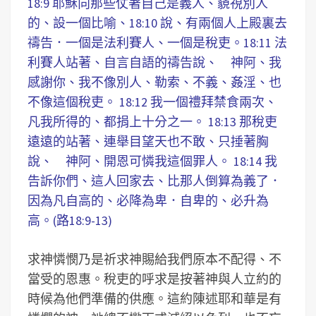
18:9 耶穌向那些仗著自己是義人、藐視別人
的、設一個比喻、18:10 說、有兩個人上殿裏去
禱告．一個是法利賽人、一個是稅吏。18:11 法
利賽人站著、自言自語的禱告說、 神阿、我
感謝你、我不像別人、勒索、不義、姦淫、也
不像這個稅吏。 18:12 我一個禮拜禁食兩次、
凡我所得的、都捐上十分之一。 18:13 那稅吏
遠遠的站著、連舉目望天也不敢、只捶著胸
說、 神阿、開恩可憐我這個罪人。 18:14 我
告訴你們、這人回家去、比那人倒算為義了．
因為凡自高的、必降為卑．自卑的、必升為
高。(路18:9-13)
求神憐憫乃是祈求神賜給我們原本不配得、不
當受的恩惠。稅吏的呼求是按著神與人立約的
時候為他們準備的供應。這約陳述耶和華是有