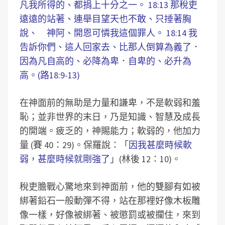
凡我所得的、都捐上十分之一。 18:13 那稅吏
遠遠的站著、連舉目望天也不敢、只捶著胸
說、 神阿、開恩可憐我這個罪人。 18:14 我
告訴你們、這人回家去、比那人倒算為義了．
因為凡自高的、必降為卑．自卑的、必升為
高。(路18:9-13)
在神面前的無助是力量和謙卑，不是軟弱和羞
恥；並非世界的末日，乃是知識、智慧及成長
的開端。疲乏的，神賜能力；軟弱的，他加力
量 (賽 40：29)。保羅說：「
因我甚麼時候軟
弱，甚麼時候就剛強了
」(林後 12：10)。
稅吏膽戰心驚地來到神面前，他的雙腳有如被
綁著鉛石一般動彈不得，站在那裡好像木板雕
像一樣，好像被綁著、被懲罰或被攔住，來到