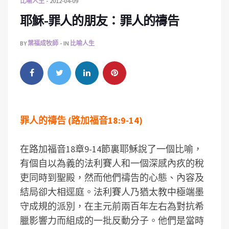
比喻人生
2012-04-09
耶穌-罪人的朋友：罪人的禱告
BY
葉福成牧師
IN
比喻人生
罪人的禱告 (路加福音18:9-14)
在路加福音18章9-14節裏耶穌說了一個比喻，
有個自以為義的法利賽人和一個深感內疚的稅
吏同時到聖殿，然而他們禱告的心態、內容及
結局卻大相逕庭。法利賽人乃猶太教中極端墨
守成規的派別，在主元前兩百年左右為對抗希
臘影響力而組成的一批反動分子。他們是當時