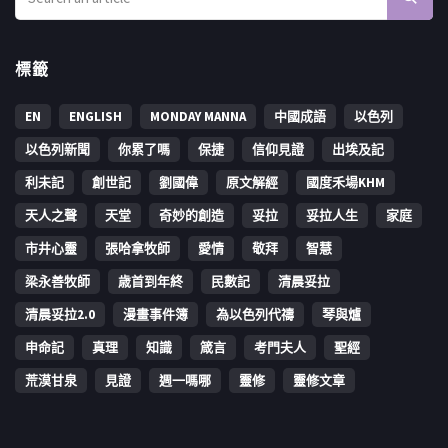
標籤
EN
ENGLISH
MONDAY MANNA
中國成語
以色列
以色列新聞
你累了嗎
保捷
信仰見證
出埃及記
利未記
創世記
劉國偉
原文解經
國度禾場KHM
天人之聲
天堂
奇妙的創造
妥拉
妥拉人生
家庭
市井心靈
張哈拿牧師
愛情
敬拜
智慧
梁永善牧師
歳首到年終
民數記
清晨妥拉
清晨妥拉2.0
漫畫事件簿
為以色列代禱
琴與爐
申命記
真理
知識
箴言
考門夫人
聖經
荒漠甘泉
見證
週一嗎哪
靈修
靈修文章