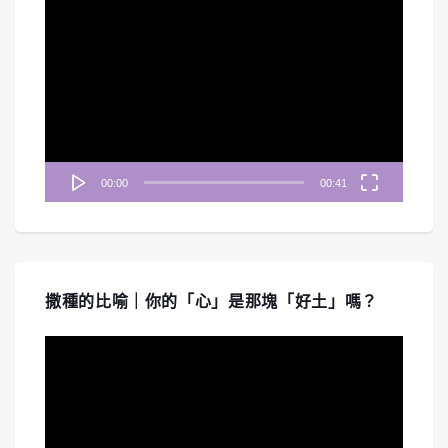
視
訊
播
放
器
00:00
00:41
撒種的比喻｜你的「心」是那塊「好土」嗎？
視
訊
播
放
器