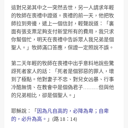
這對兄弟其中之一突然去世，另一人請求年輕
的牧師在喪禮中證道。喪禮的前一天，他把牧
師拉到旁邊，遞上一個信封，輕聲說道：「裏
面有張支票足夠支付新堂所有的費用，我只求
你幫個忙，明天在喪禮中告訴眾人我兄弟是個
聖人。」牧師滿口答應，保證一定照說不誤。
第二天年輕的牧師在喪禮中出乎意料地說些驚
訝死者家人的話：「死者是個邪惡的罪人，壞
到了極點。他對妻子不忠、對兒女凶暴、行事
冷酷無情、在教會中是個偽君子………但與他
的兄弟相比，卻是個聖人。」
耶穌說：「
因為凡自高的，必降為卑；自卑
的，必升為高。
」(路 18：14)