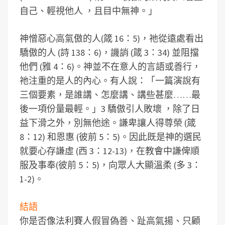
自己、輕視他人 ，且目中無神。」
神憎惡心高氣傲的人(箴 16：5)，祂從遠處看出
驕傲的人 (詩 138：6)，譏誚 (箴 3：34) 並阻擋
他們 (雅 4：6)。神並不在意人的言語或善行，
祂注重的是人的內心。有人說：「一篇演說有
三個要素，是誰講、怎麼講、講些甚麼……最
後一項份量最輕。」3 驕傲引人敗壞 ，除了日
益下滑之外，別無他途。謙卑讓人得尊榮 (箴
8：12) 和恩惠 (彼前 5：5)。因此既是神的選民
就要心存謙虛 (西 3：12-13)，在教會中謙俾順
服及事奉(彼前 5：5)，向眾人大顯溫柔 (多 3：
1-2)。
結語
你是否像法利賽人假冒偽善、趾高氣揚、只顧