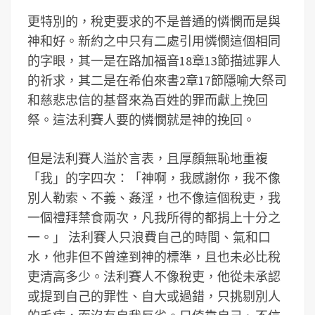
更特別的，稅吏要求的不是普通的憐憫而是與
神和好。新約之中只有二處引用憐憫這個相同
的字眼，其一是在路加福音18章13節描述罪人
的祈求，其二是在希伯來書2章17節隱喻大祭司
和慈悲忠信的基督來為百姓的罪而獻上挽回
祭。這法利賽人要的憐憫就是神的挽回。
但是法利賽人溢於言表，且厚顏無恥地重複
「我」的字四次：「神啊，我感謝你，我不像
別人勒索、不義、姦淫，也不像這個稅吏，我
一個禮拜禁食兩次，凡我所得的都捐上十分之
一。」 法利賽人只浪費自己的時間、氣和口
水，他非但不曾達到神的標準，且也未必比稅
吏清高多少。法利賽人不像稅吏，他從未承認
或提到自己的罪性、自大或過錯，只挑剔別人