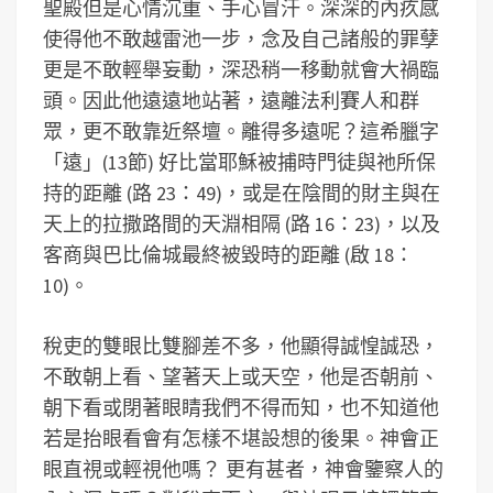
聖殿但是心情沉重、手心冒汗。深深的內疚感
使得他不敢越雷池一步，念及自己諸般的罪孽
更是不敢輕舉妄動，深恐稍一移動就會大禍臨
頭。因此他遠遠地站著，遠離法利賽人和群
眾，更不敢靠近祭壇。離得多遠呢？這希臘字
「遠」(13節) 好比當耶穌被捕時門徒與祂所保
持的距離 (路 23：49)，或是在陰間的財主與在
天上的拉撒路間的天淵相隔 (路 16：23)，以及
客商與巴比倫城最終被毀時的距離 (啟 18：
10)。
稅吏的雙眼比雙腳差不多，他顯得誠惶誠恐，
不敢朝上看、望著天上或天空，他是否朝前、
朝下看或閉著眼睛我們不得而知，也不知道他
若是抬眼看會有怎樣不堪設想的後果。神會正
眼直視或輕視他嗎？ 更有甚者，神會鑒察人的