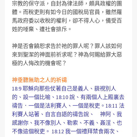
宗教的保守派，自封為律法師，頗具政權的團
體。而稅吏則有如今日的國稅局官員，雖然羅
馬政府委以收稅的權利，卻不得人心，備受百
姓的唾棄、遭社會排斥。
神是否會饒恕求告於祂的罪人呢？罪人該如何
來到聖潔的神面前祈求呢？神為何賜給罪大惡
極的人悔改的機會呢？
神垂聽無助之人的祈禱
18:9 耶穌向那些仗著自己是義人、藐視別人
的、設一個比喻、18:10 說、有兩個人上殿裏去
禱告．一個是法利賽人、一個是稅吏。18:11 法
利賽人站著、自言自語的禱告說、 神阿、我
感謝你、我不像別人、勒索、不義、姦淫、也
不像這個稅吏。 18:12 我一個禮拜禁食兩次、