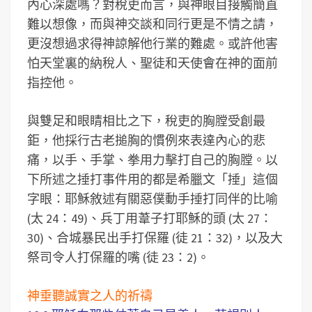
內心深處嗎？對稅吏而言，與神眼目接觸簡直
難以想像，而與神交談和同行更是不情之請，
更沒想過求得神諒解他行業的難處。或許他害
怕天堂裏的納稅人、聖徒和天使會在神的面前
指控他。
與雙足和眼睛相比之下，稅吏的胸膛受創最
鉅，他採行古老搥胸的慣例來表達內心的悲
痛，以手、手掌、拳用力擊打自己的胸膛。以
下所述之捶打事件用的都是希臘文「捶」這個
字眼：耶穌敘述有關惡僕動手捶打同伴的比喻
(太 24：49)、兵丁用葦子打耶穌的頭 (太 27：
30)、合城暴民出手打保羅 (徒 21：32)，以及大
祭司令人打保羅的嘴 (徒 23：2)。
神垂聽誠實之人的祈禱