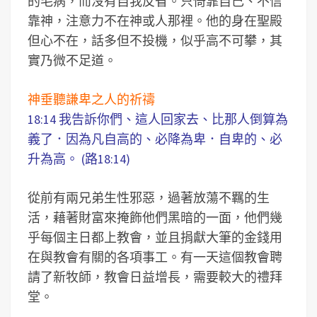
的毛病，而沒有自我反省。只倚靠自己、不信
靠神，注意力不在神或人那裡。他的身在聖殿
但心不在，話多但不投機，似乎高不可攀，其
實乃微不足道。
神垂聽謙卑之人的祈禱
18:14 我告訴你們、這人回家去、比那人倒算為
義了．因為凡自高的、必降為卑．自卑的、必
升為高。 (路18:14)
從前有兩兄弟生性邪惡，過著放蕩不羈的生
活，藉著財富來掩飾他們黑暗的一面，他們幾
乎每個主日都上教會，並且捐獻大筆的金錢用
在與教會有關的各項事工。有一天這個教會聘
請了新牧師，教會日益增長，需要較大的禮拜
堂。