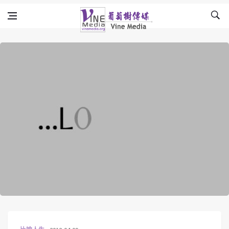
Skip to content
Vine Media
葡萄樹傳媒