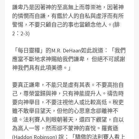
謙卑乃是因著神的至高無上而尊崇祂，因著神
的憐憫而自謙，有鑑於人的自私與虛浮而有所
警惕，不要只顧自己的事也當顧念他人。(腓
2：2-3)
「每日靈糧」的M.R. DeHaan如此說道：「我們
應當不斷地求神賜給我們謙卑， 但絕不可感謝
神我們具有此項美德。」
要真正謙卑，不能只是虛有其表。不要高抬自
己，尊榮當歸與神，只有神能提升人。禱告時
要向神舉目，不要注視他人或比較高低。稅吏
雖不敢舉目望天，但他的心思意念卻離神不
遠。法利賽人則眼朝著天，還四下觀望，自以
為高人一等，然而卻不蒙神的喜悅。羅賓遜
(Haddon Robinson) 說：「驕傲的法利賽人看上