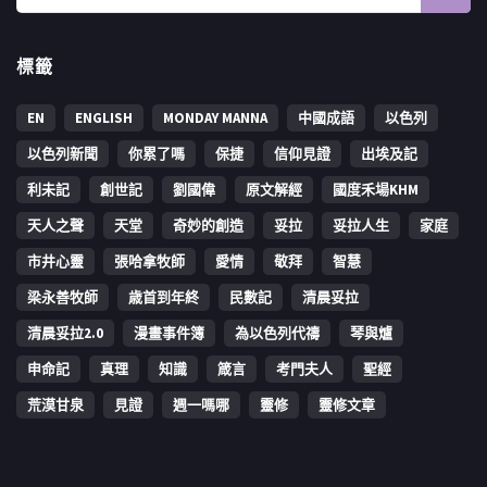
標籤
EN
ENGLISH
MONDAY MANNA
中國成語
以色列
以色列新聞
你累了嗎
保捷
信仰見證
出埃及記
利未記
創世記
劉國偉
原文解經
國度禾場KHM
天人之聲
天堂
奇妙的創造
妥拉
妥拉人生
家庭
市井心靈
張哈拿牧師
愛情
敬拜
智慧
梁永善牧師
歳首到年終
民數記
清晨妥拉
清晨妥拉2.0
漫畫事件簿
為以色列代禱
琴與爐
申命記
真理
知識
箴言
考門夫人
聖經
荒漠甘泉
見證
週一嗎哪
靈修
靈修文章