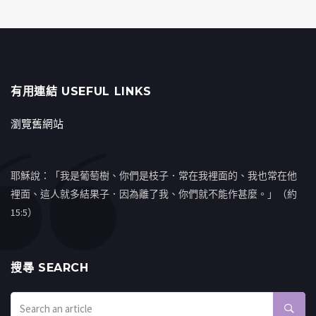
有用連結 USEFUL LINKS
瀏覽舊網站
耶穌說：「我是葡萄樹、你們是枝子．常在我裡面的、我也常在他
裡面、這人就多結果子．因為離了我、你們就不能作甚麼。」（約
15:5）
搜㝷 SEARCH