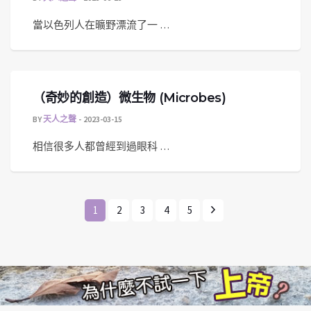
當以色列人在曠野漂流了一 …
（奇妙的創造）微生物 (Microbes)
BY
天人之聲
2023-03-15
相信很多人都曾經到過眼科 …
1
2
3
4
5