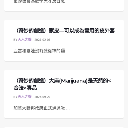
蜜蜂被譽為數學天才及智慧 …
（奇妙的創造）獸皮—可以成為實用的皮外套
BY
天人之聲
2025-02-05
亞當和夏娃沒有聽從神的囑 …
（奇妙的創造）大麻(Marijuana)是天然的<
合法>毒品
BY
天人之聲
2024-09-25
加拿大聯邦政府正式通過吸 …