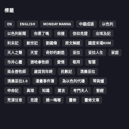
標籤
EN
ENGLISH
MONDAY MANNA
中國成語
以色列
以色列新聞
你累了嗎
保捷
信仰見證
出埃及記
利未記
創世記
劉國偉
原文解經
國度禾場KHM
天人之聲
天堂
奇妙的創造
妥拉
妥拉人生
家庭
市井心靈
張哈拿牧師
愛情
敬拜
智慧
梁永善牧師
歳首到年終
民數記
清晨妥拉
清晨妥拉2.0
漫畫事件簿
為以色列代禱
琴與爐
申命記
真理
知識
箴言
考門夫人
聖經
荒漠甘泉
見證
週一嗎哪
靈修
靈修文章