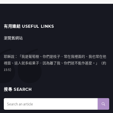
有用連結 USEFUL LINKS
瀏覽舊網站
耶穌說：「我是葡萄樹、你們是枝子．常在我裡面的、我也常在他
裡面、這人就多結果子．因為離了我、你們就不能作甚麼。」（約
15:5）
搜㝷 SEARCH