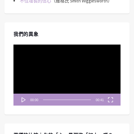
不住增長的信心
（維格氏 Smith Wigglesworth）
我們的異象
視
訊
播
放
器
00:00
00:41