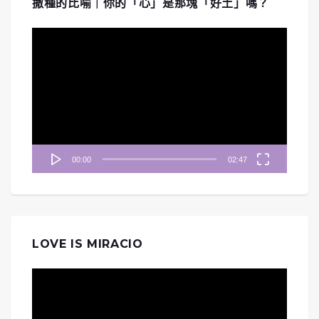
撒種的比喻｜你的「心」是那塊「好土」嗎？
視
訊
播
放
器
00:00
02:47
LOVE IS MIRACIO
視
訊
播