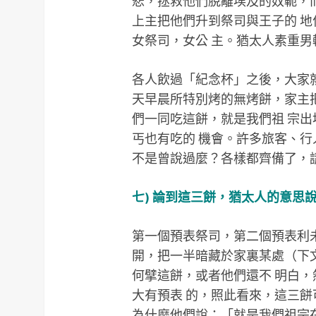
悲，拯救他們脫離埃及的奴軛，
上主把他們升到祭司與王子的 
女祭司，女公 主。猶太人素重
各人飲過「紀念杯」之後，大家
天早晨所特別烤的無烤餅，家主
們一同吃這餅，就是我們祖 宗
丐也有吃的 機會。許多旅客、行
不是曾說過麼？各樣都齊備了，
七) 論到這三餅，猶太人的意思
第一個預表祭司，第二個預表利
開，把一半暗藏於家裏某處（下
何擘這餅，或者他們還不 明白
大有預表 的，照此看來，這三餅
為什麼他們說：「就是我們祖宗