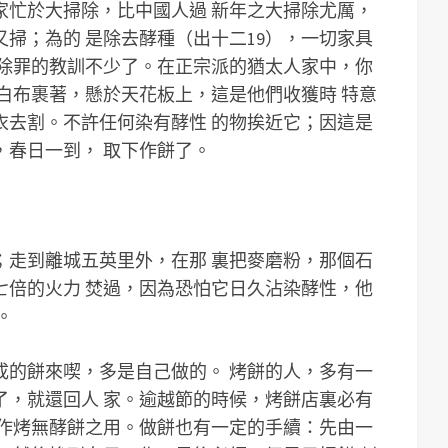
家忙於大掃除，比中國人過 新年之大掃除尤厲，
掃；為的 是除去酵種（出十二19），一切家具
們除罪的教訓不少了。在正宗派的猶太人家中，你
白布裹著，懸於天花板上，這是他們收獲時 特意
衣去割。不許任何染有酵性 的物挨近它；因這是
，春日一到， 取下作餅了。
；走到離城五英里外，在那 裏把麥磨粉，那個石
七倍的火力 焚過，因為恐怕它日久沾染酵性，他
。
成的餅來喫，多是自己做的。 烤餅的人，多有一
了，就還回人 家。逾越節的時候，烤餅店裏必有
家作烤無酵餅之用。做餅也有一定的手續：先由一