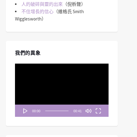
人的破碎與靈的出來
（倪柝聲）
不住增長的信心
（維格氏 Smith
Wigglesworth）
我們的異象
視
訊
播
放
器
00:00
00:41