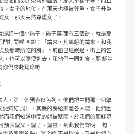
而使他們成為 祭司的國度，那天不獨平等，而且
地位。女子的地位，在那天也極被尊重，女子升為
男輕女，那天竟然尊重女子。
就提起一個小碟子，碟子裏 面有三個餅，就是那
把門打開呼 叫說：「請來，凡飢餓的請來，和我
出埃及那時所吃的餅」。前面已經說過，街上的乞
人，也可以隨便進去，和他們一同進食。耶 穌豈
請你們來赴筵席吧！
說
未人，第三個預表以色列。 他們把中間那一個擘
文便知結 局），其餘的餅給家裏各人喫，他們因
，然而我們知道中間的餅被擘開，於我們的耶穌是
可預表聖父、聖子、聖靈。到此我們聲明 一句，
在埃及所喫的餅」呢？這 不是迷信，乃是他們心