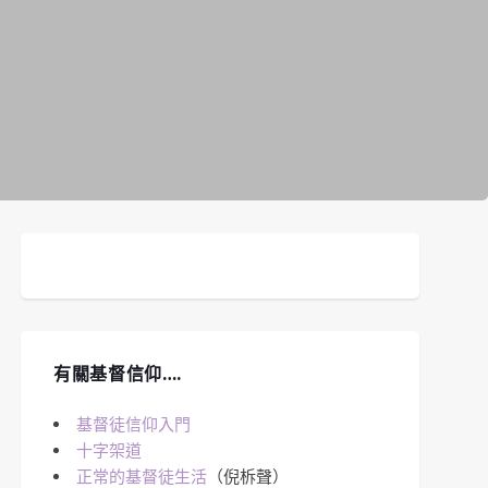
有關基督信仰….
基督徒信仰入門
十字架道
正常的基督徒生活
（倪柝聲）