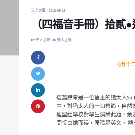
天人之聲
2018-08-13
（四福音手冊）拾貳●
BY
天人之聲
IN
天人之聲
（出十二
這篇講章是一位信主的猶太人Sir L
中，對猶太人的一切禮節，自然熟
迪聖經學校對學生演講此題，余友 Mi
間接由她而得，原稿是英文， 略