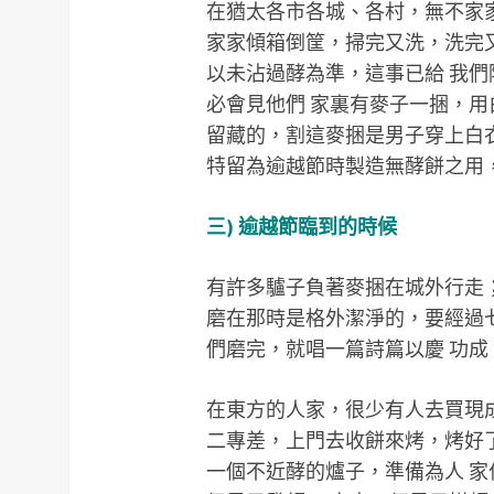
在猶太各市各城、各村，無不家
家家傾箱倒筐，掃完又洗，洗完又
以未沾過酵為準，這事已給 我
必會見他們 家裏有麥子一捆，用
留藏的，割這麥捆是男子穿上白
特留為逾越節時製造無酵餅之用
三) 逾越節臨到的時候
有許多驢子負著麥捆在城外行走
磨在那時是格外潔淨的，要經過
們磨完，就唱一篇詩篇以慶 功成
在東方的人家，很少有人去買現
二專差，上門去收餅來烤，烤好
一個不近酵的爐子，準備為人 