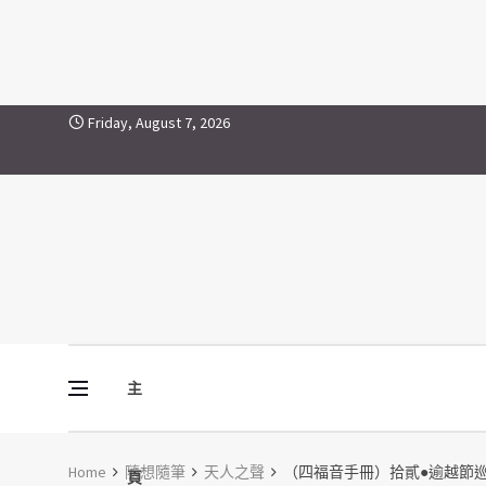
Skip to content
Friday, August 7, 2026
主
Vine Media
葡萄樹傳媒
Home
隨想隨筆
天人之聲
（四福音手冊）拾貳●逾越節
頁