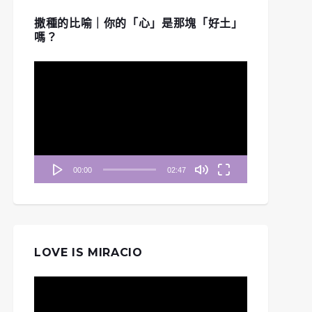
撒種的比喻｜你的「心」是那塊「好土」
嗎？
視
訊
播
放
器
00:00
02:47
LOVE IS MIRACIO
視
訊