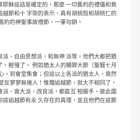
果耶穌這話是確定的，那麼 一切舊約的禮儀和救
逾越節和十 字架的表示，真有胡桃殼和胡桃仁的
把舊約的神聖事故禮節，一筆勾銷。
良派、自由思想派，和無神 派等，他們大都把猶
了，輕慢了。 例如猶太人的贖罪大節（聖曆七月
己心，到會堂集會；但這以上各派的猶太人，竟然
會堂反寥寥無幾人！惟獨逾越節，就大不相同了，
會派、寬大派、改良派，都能互 相握手，彼此圍
仰這逾越節有永 久存在的真理，並且他們在這節