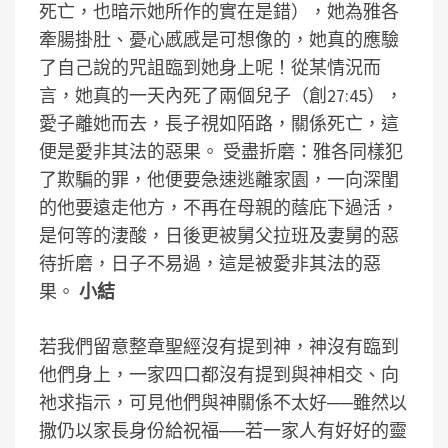
死亡，也暗示她所作的實在是錯），她為雅各
牽腸掛肚、憂心慼慼是可想像的，她真的應驗
了自己說的咒詛臨到她身上呢！從某情況而
言，她真的一天內死了兩個兒子（創27:45），
愛子離她而去，長子視如陌路，關係死亡，這
便是愛非其法的惡果。 受盡折磨：雅各同樣犯
了欺騙的罪，他便要急速逃離家園，一向深閨
的他要遠走他方，不再在母親的蔭庇下過活，
是何等的淒酸，日後更被舅父拉班及妻舅的惡
待折磨，日子不易過，這是被愛非其法的惡
果。
小結
若我們留意整章聖經沒有提到神，神沒有臨到
他們身上，一家四口都沒有提到與神相交、向
祂求指示，可見他們與神關係不太好──雖然以
撒仍以家長身份給祝福──若一家人有好好的靈