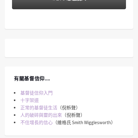
有關基督信仰….
基督徒信仰入門
十字架道
正常的基督徒生活
（倪柝聲）
人的破碎與靈的出來
（倪柝聲）
不住增長的信心
（維格氏 Smith Wigglesworth）