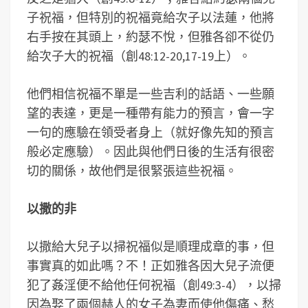
子祝福，但特別的祝福竟給次子以法蓮，他將
右手按在其頭上，約瑟不悅，但雅各卻不從仍
給次子大的祝福（創48:12-20,17-19上）。
他們相信祝福不單是一些吉利的話語、一些願
望的表達，更是一種帶有能力的預言，會一字
一句的應驗在領受者身上（就好像先知的預言
般必定應驗）。因此與他們日後的生活有很密
切的關係，故他們是很緊張這些祝福。
以撒的非
以撒給大兒子以掃祝福似是順理成章的事，但
事實真的如此嗎？不！正如雅各因大兒子流便
犯了姦淫便不給他任何祝福（創49:3-4），以掃
因為娶了兩個赫人的女子為妻而使他傷痛、愁