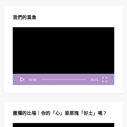
我們的異象
視
訊
播
放
器
00:00
00:41
撒種的比喻｜你的「心」是那塊「好土」嗎？
視