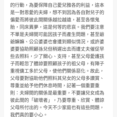
的行動，為要保障自己愛兒雅各的利益，這本
是一對恩愛的夫婦，想不到因為各自對兒子的
偏愛而將彼此間關係越拉越遠，甚至各懷鬼
胎，同床異夢，這是何等的悲哀。我們要注意
不單是夫婦間可能因孩子而產生問題，甚至爺
爺嫲嫲、公公婆婆也會遭到類似情況，或許婆
婆要協助照顧孫兒但稍遲出去而遭丈夫催促早
些去照料，少了關心、支持，甚至父母愛護孩
子而輕忽了體諒要照顧孩子的祖父母，有陣子
重視傭工多於父母，使他們關係惡化。故此，
父母要對協助他們照料其兒女的父母多讚賞、
尊重並給予他們休息時間，記著一個重要重
則：夫婦間的關係是最重要，不要讓兒女成為
彼此間的「破壞者」，乃要尊重、欣賞、體諒
父母所付出的。今天不少家庭也有這些問題，
我們真的要小心。