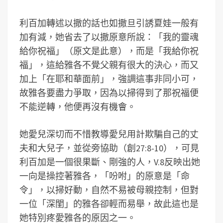
利百加轉述以撒的話也如撒旦引誘夏娃一般有
加有減，她省去了以撒原意所說：「我的靈魂
給你祝福」（原文是此意），而是「我給你祝
福」，這給雅各不覺父親有很大的決心，而又
加上「在耶和華面前」，強調這事非同小可，
故雅各要盡力爭取，因為以掃得到了那祝福便
不能逆轉，他便再沒有機會。
她愛兒深切而不惜教導愛兒用計欺騙自己的丈
夫和大兒子，並從旁協助（創27:8-10），可見
利百加是一個很果斷、剛強的人，V.8反映出她
一向是操控著雅各，「吩咐」的原意是「命
令」，以掃好動，自然不易被母親控制，但對
一位「深閨」的雅各卻輕而易舉，故此這也是
她特別疼愛雅各的原因之一。