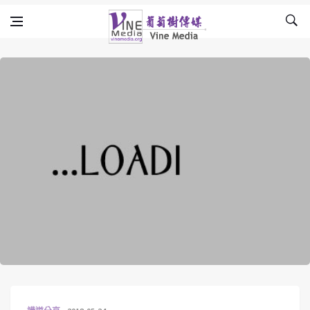
Skip to content
Vine Media
葡萄樹傳媒