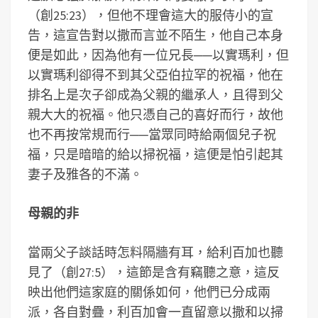
（創25:23），但他不理會這大的服侍小的宣
告，這宣告對以撒而言並不陌生，他自己本身
便是如此，因為他有一位兄長──以實瑪利，但
以實瑪利卻得不到其父亞伯拉罕的祝福，他在
排名上是次子卻成為父親的繼承人，且得到父
親大大的祝福。他只憑自己的喜好而行，故他
也不再按常規而行──當眾同時給兩個兒子祝
福，只是暗暗的給以掃祝福，這便是怕引起其
妻子及雅各的不滿。
母親的非
當兩父子談話時怎料隔牆有耳，給利百加也聽
見了（創27:5），這節是含有竊聽之意，這反
映出他們這家庭的關係如何，他們已分成兩
派，各自對疊，利百加會一直留意以撒和以掃