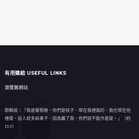
有用連結 USEFUL LINKS
瀏覽舊網站
耶穌說：「我是葡萄樹、你們是枝子．常在我裡面的、我也常在他
裡面、這人就多結果子．因為離了我、你們就不能作甚麼。」（約
15:5）