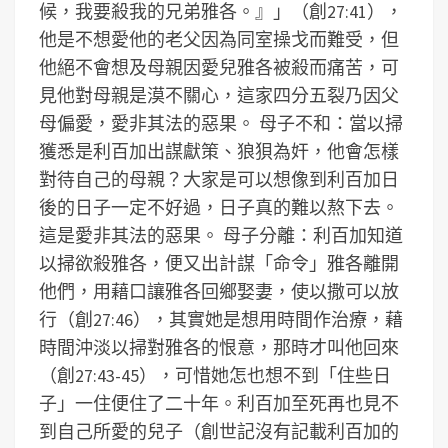
候，我要殺我的兄弟雅各。』」（創27:41），
他是不想愛他的老父因為同室操戈而難受，但
他絕不會想及母親因愛兒雅各被殺而痛苦，可
見他對母親是漠不關心，這家四分五裂乃因父
母偏愛，愛非其法的惡果。 母子不和：當以掃
獲悉是利百加出謀獻策、狼狽為奸，他會怎樣
對待自己的母親？大家是可以想像到利百加日
後的日子一定不好過，日子真的難以熬下去。
這是愛非其法的惡果。 母子分離：利百加知道
以掃欲殺雅各，便又出計謀「命令」雅各離開
他們，用藉口讓雅各回鄉娶妻，使以撒可以放
行（創27:46），其實她是想用時間作治療，藉
時間沖淡以掃對雅各的恨意，那時才叫他回來
（創27:43-45），可惜她怎也想不到「住些日
子」一住便住了二十年。利百加至死再也見不
到自己所愛的兒子（創世記沒有記載利百加的