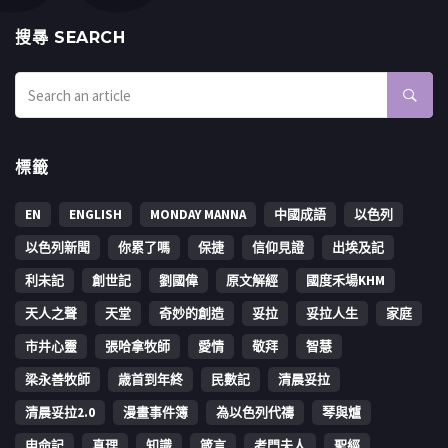
搜㝷 SEARCH
標籤
EN
ENGLISH
MONDAY MANNA
中國成語
以色列
以色列新聞
你累了嗎
保捷
信仰見證
出埃及記
利未記
創世記
劉國偉
原文解經
國度禾場KHM
天人之聲
天堂
奇妙的創造
妥拉
妥拉人生
家庭
市井心靈
張哈拿牧師
愛情
敬拜
智慧
梁永善牧師
歳首到年終
民數記
清晨妥拉
清晨妥拉2.0
漫畫事件簿
為以色列代禱
琴與爐
申命記
真理
知識
箴言
考門夫人
聖經