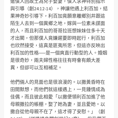
遣僕人回故土為兒子娶妻，僕人求神特別指示
與引導（創24:12-14），神讓他遇上利百加，結
果神奇妙引導下，利百加竟願意離鄉別井跟這
陌生人去到一個異鄉之地，嫁與一位素未謀面
的人，而且利百加的哥哥拉班想妹妹住多十天
才出閣，但那僕人竟嫌遲要即時起行，利百加
也欣然接受，這真是匪夷所思，但這亦反映出
利百加的性格──是一個爽直行動型的人。婚姻
是很奇妙，兩夫婦性格往往有時會有頗大差
異，但卻可以互相補足。
他們倆人的見面也是很浪漫的。以撒黃昏時在
田間默想，而他們就這樣遇上，一見鍾情成為
佳偶，而且彼此相愛「以撒便領利百加進了他
母親撒拉的帳棚，娶了她為妻，並且愛她。以
撒自從他母親不在了，這才得了安慰。」（創