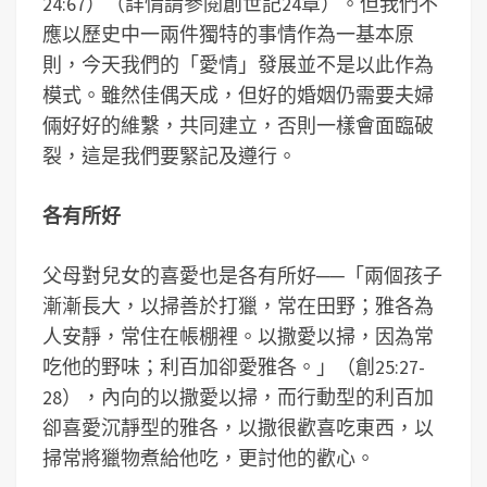
24:67）（詳情請參閱創世記24章）。但我們不
應以歷史中一兩件獨特的事情作為一基本原
則，今天我們的「愛情」發展並不是以此作為
模式。雖然佳偶天成，但好的婚姻仍需要夫婦
倆好好的維繫，共同建立，否則一樣會面臨破
裂，這是我們要緊記及遵行。
各有所好
父母對兒女的喜愛也是各有所好──「兩個孩子
漸漸長大，以掃善於打獵，常在田野；雅各為
人安靜，常住在帳棚裡。以撒愛以掃，因為常
吃他的野味；利百加卻愛雅各。」（創25:27-
28），內向的以撒愛以掃，而行動型的利百加
卻喜愛沉靜型的雅各，以撒很歡喜吃東西，以
掃常將獵物煮給他吃，更討他的歡心。