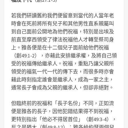
若我們研讀舊約我們便留意到當代的人當年老
時會在死前將所有兒子和其他男性直系親屬叫
到自己面前公開地為他們祝福，特別是出埃及
前直至摩西領受了律法祝福他人才轉至祭司身
上。雅各便是在十二個兒子面前給他們祝福
（創49:1-2），亦藉此安排繼承權，及將自己領
受的祝福傳給繼承人。祝福，重點乃讓父親所
領受的福氣一代一代的傳下去，而很多時亦會
藉此時刻指定誰會是繼承人，成為一家之主，
通常長子會成為父親的繼承人，但卻非絕對。
但臨終前的祝福和「長子名份」不同，正如流
便是雅各的長子，因他犯錯結果得不到祝福，
更特別指出「他必不得居首位」（創49:3-4），
反之是猶大（創49:8-12）；雅各給約瑟兩個兒