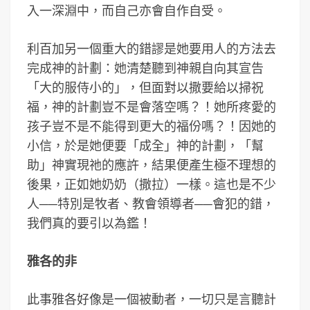
入一深淵中，而自己亦會自作自受。
利百加另一個重大的錯謬是她要用人的方法去
完成神的計劃：她清楚聽到神親自向其宣告
「大的服侍小的」，但面對以撒要給以掃祝
福，神的計劃豈不是會落空嗎？！她所疼愛的
孩子豈不是不能得到更大的福份嗎？！因她的
小信，於是她便要「成全」神的計劃，「幫
助」神實現祂的應許，結果便產生極不理想的
後果，正如她奶奶（撒拉）一樣。這也是不少
人──特別是牧者、教會領導者──會犯的錯，
我們真的要引以為鑑！
雅各的非
此事雅各好像是一個被動者，一切只是言聽計