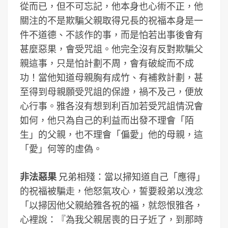
從而已，但不可忘記，他本身也心術不正，他
關注的不是欺騙父親取得兄長的祝福本身是一
件不道德、不該作的事，而是怕若出事後會有
甚麼惡果，會受咒詛。他完全沒有反對欺騙父
親這事，只是怕計劃不周，會有破綻而不成
功！當他知道母親胸有成竹、有補救計劃，甚
至得到母親願受咒詛的保證，禍不及己，便放
心行事。雅各沒有想到利百加若受咒詛情況會
如何，他只為自己的利益而出發不理會「陌
生」的父親，也不理會「偏愛」他的母親，這
「愛」何等的虛偽。
非法惡果
兄弟相殘：當以掃知道自己「應得」
的祝福被騙走，他怒氣攻心，誓要殺弟以洩忿
「以掃因他父親給雅各祝的福，就怨恨雅各，
心裡說：『為我父親居喪的日子近了，到那時