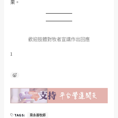
果。
歡迎肢體對牧者宣講作出回應
1
TAGS:
梁永善牧師