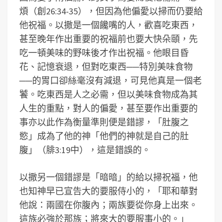
煩（創26:34-35），但因為他偏愛以掃而仍要給
他祝福。以撒是一個饞嘴的人，歡喜吃東西，
甚至晚年作出重要的祝福前也要大快朵頤，先
吃一頓美味的野味後才作出祝福。他眼目昏
花、記憶衰退，但對吃東西──特別美味食物
──的胃口卻絲毫沒有減退，可見他真是一個老
饕。吃東西是人之必需，但以美味食物成為其
人生的重點，對人的偏愛，甚至要作出重要的
事亦以此作為衡量準則便是錯謬，「肚腹之
慾」成為了他的神「他們的神就是自己的肚
腹」（腓3:19中），這是錯誤的。
以撒另一個錯謬是「暗暗」的給以掃祝福，他
也知神早已宣告大的要服侍小的，「耶和華對
他說：兩國在你腹內；兩族要從你身上出來。
這族必強於那族；將來大的要服事小的。」