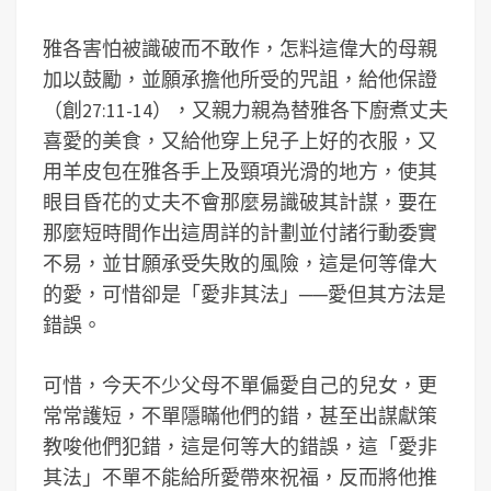
雅各害怕被識破而不敢作，怎料這偉大的母親
加以鼓勵，並願承擔他所受的咒詛，給他保證
（創27:11-14），又親力親為替雅各下廚煮丈夫
喜愛的美食，又給他穿上兒子上好的衣服，又
用羊皮包在雅各手上及頸項光滑的地方，使其
眼目昏花的丈夫不會那麼易識破其計謀，要在
那麼短時間作出這周詳的計劃並付諸行動委實
不易，並甘願承受失敗的風險，這是何等偉大
的愛，可惜卻是「愛非其法」──愛但其方法是
錯誤。
可惜，今天不少父母不單偏愛自己的兒女，更
常常護短，不單隱瞞他們的錯，甚至出謀獻策
教唆他們犯錯，這是何等大的錯誤，這「愛非
其法」不單不能給所愛帶來祝福，反而將他推