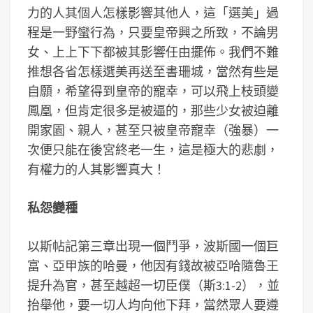
力的人其個人怎樣影響其他人，這「選美」過
程是一野蠻行為，只要皇帝興之所致，不論男
女、上上下下都被其影響任由擺佈。我們不難
推想各省怎樣選美再送至書珊城，當然有些是
自願，希望得到皇帝的寵幸，可以飛上枝頭變
鳳凰，但肯定很多是被逼的，那些少女被迫離
開家園、親人，甚至只被皇帝寵幸（強暴）一
次便只能在後宮終老一生，這是極大的悲劇，
有權力的人其影響真大！
私怨變種
以斯帖記第三章出現一個鬥爭，波斯國一個巨
富、亞甲族的哈曼，他因有錢故被亞哈隨魯王
提升為官，甚至越超一切臣僕（斯3:1-2），並
抬舉他，要一切人均向他下拜，當然眾人要遵