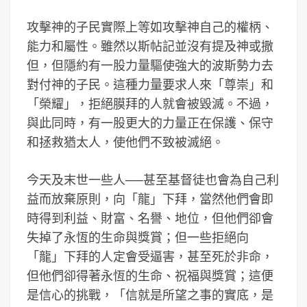
攻擊神的子民實際上等如攻擊神自己的權柄、
能力和屬性。雖然以斯帖記並沒有提及神或撒
但，但隱約有一股力量驅使強大的波斯勢力去
對付神的子民。這種力量要求人來「尊崇」和
「榮耀」，拒絕膜拜的人就會被毀滅。不過，
與此同時，有一股更大的力量正在保護、保守
和拯救猶太人，使他們不致被滅絕。
今天及末世一些人──甚至基督徒也會為自己利
益而放棄原則，向「龍」下拜，當然他們會即
時得到利益、財富、名譽、地位，但他們卻會
失掉了永恆的生命與獎賞；但一些拒絕向
「龍」下拜的人定會受逼害，甚至死於非命，
但他們卻得著永恆的生命、祝福與獎賞；這便
是信心的挑戰，「信就是所望之事的實底，是