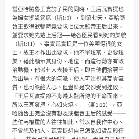
當亞哈隨魯王宴請子民的同時，王后瓦實提也
為婦女擺設筵席（斯1:9），到第七天，亞哈隨
魯王飲得歡暢時竟要求七位太監帶王后出來，
並要求她先戴上后冠──給各臣民看到她的美貌
（斯1:11）。事實瓦實提是一位美麗得很的女
士，故王才作出此要求，他不單炫富，更要炫
美，藉此顯示其身份、地位，而這行動亦有政
治動機，他派七人去接王后，即由他們抬著王
后出場，有很大的氣派，使人可注視其高貴氣
質，也可籠絡人心。但豈料是次卻受到挫敗，
「王后瓦實提卻不肯遵太監所傳的王命而來，
所以王甚發怒，心如火燒。」（斯1:12），亞
哈隨魯王完全沒有想及或體會王后的感受──一
些位高權重的人往往如此，常以自我作中心、
不會想及他人。瓦實提想自己怎能如貨品般任