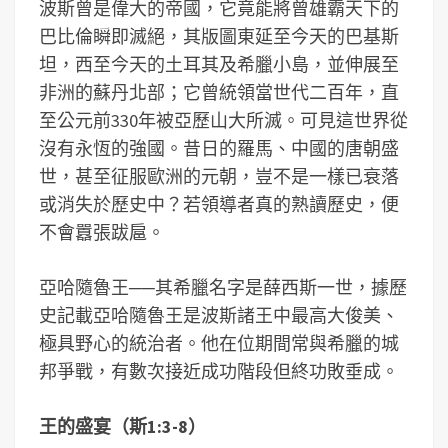
波斯曾是偉大的帝國，它竟能將曾雄霸天下的
巴比倫瞬即滅絕，其版圖東延至今天的巴基斯
坦，西至今天的土耳其及希臘小島，並伸展至
非洲的蘇丹北部；它曾統領當世代二百年，直
至公元前330年被亞歷山大所滅。可見這世界從
沒有永恆的強國。昔日的羅馬、中國的唐朝盛
世，甚至征服歐洲的元朝，豈不是一樣已衰落
或消失於歷史中？若領導者真的熟讀歷史，便
不會囂張跋扈。
亞哈隨魯王──其希臘名字是薛西斯一世，據歷
史記載亞哈隨魯王是波斯諸王中最高大俊美、
極具野心的統治者。他在位期間常與希臘的城
邦爭戰，有數次接近成功階段但終功敗垂成。
王的盛宴（斯1:3-8）