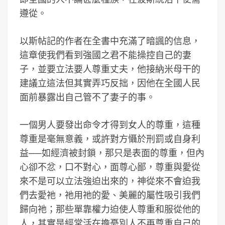
遵從。
以斯帖記的作者在全書中充滿了暗諷的信息，
這章使我們看到強國之君不能操控自己的妻
子，並要立法要人尊重丈夫，他接納米母干的
建議立這法但其實弄巧反拙，因他在全國人民
面前暴露出自己管不了妻子的事。
一個男人要發出命令才得到女人的尊重，這種
尊重是毫無意義，或許對方懾於刑罰或自身利
益──如經濟被封鎖，那只是表面的尊重，但內
心卻不忿，口不對心，面尊心鄙，尊重與愛從
來不是可以立法強迫出來的，神從來不會迫我
們去愛祂，祂用祂的愛、美麗的屬性吸引我們
歸向祂；那些單靠權力迫使人尊重和服從他的
人，其實是經常活在擔憂別人不再尊重自己的