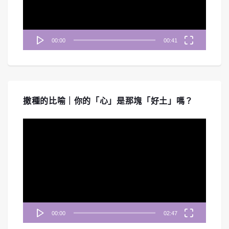
器
00:00
00:41
撒種的比喻｜你的「心」是那塊「好土」嗎？
視
訊
播
放
器
00:00
02:47