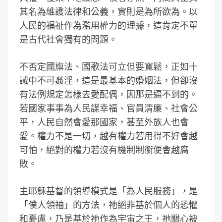
其名為維護法律和公義，實則是為所欲為。以
人民的福祉作為濫用權力的理據，這肯定不單
是古代社會獨有的問題。
不否定國旗法、國歌法可立但要寬鬆，正如十
誡中不可姦淫，這是最基本的婚姻法，但卻沒
有法例規定怎樣去愛配偶，因那是逼不到的。
若國家事事為人民謀幸福、官員清廉、社會公
平，人民自然會愛那國家，甚至外族人也會
愛。權力不是一切，越有權力若用得不好會越
可怕，絕對的權力若沒有機制制衡便會越腐
敗。
主耶穌基督的領導模式是「為人民服務」，是
「僕人領袖」的方法，祂絕非基於個人的恐懼
和憂慮，乃是基於祂作為宇宙之王，祂關心被