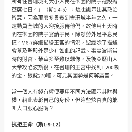
所有住書珊城的大小人民在御園的院子裡設擺
筵席七日。」（斯1:4-5），這也顯示出其政治
智慧，因為那麼多貴賓到書珊城半年之久，一
定動員全城的人迎接服侍他們，故他用七天時
間在御園的院子宴請子民，除慰勞外是平息民
憤。V.6-7詳細描繪王宮的情況，聖經除了描述
會幕及聖殿外是少有如此的記載。事實波斯當
時的財富、榮華多至難以想像，及後亞歷山大
大帝攻陷波斯後，在書珊的王宮中找到1,200噸
的金、銀錠270噸，可見其國勢是何等厲害。
當一個人有錢有權便要用不同方法顯示其財與
權，藉此表彰自己的身份，但這些炫富真的能
叫人口服心服嗎？
抗拒王命（斯1:9-12）