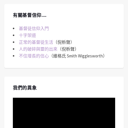
有關基督信仰….
基督徒信仰入門
十字架道
正常的基督徒生活
（倪柝聲）
人的破碎與靈的出來
（倪柝聲）
不住增長的信心
（維格氏 Smith Wigglesworth）
我們的異象
視
訊
播
放