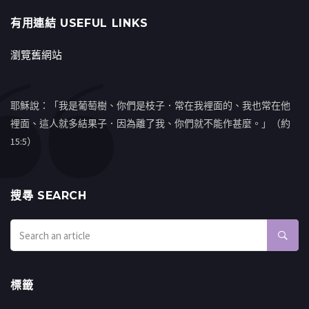
有用連結 USEFUL LINKS
瀏覽舊網站
耶穌說：「我是葡萄樹、你們是枝子．常在我裡面的、我也常在他
裡面、這人就多結果子．因為離了我、你們就不能作甚麼。」（約
15:5）
搜㝷 SEARCH
標籤