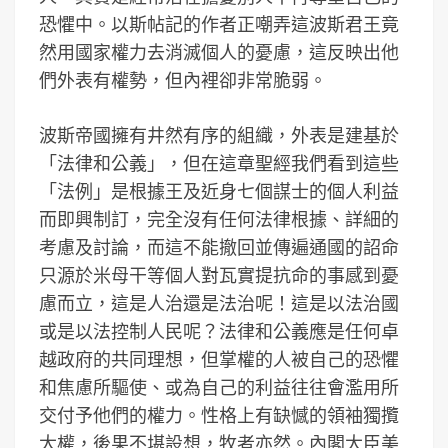
恐懼中。以斯帖記的作者正嘲弄這波斯君王竟
然用國家權力去消滅個人的憂慮，這反映出他
們外表有權勢，但內裡卻非常脆弱。
波斯帝國擁有井然有序的組織，外表是建基於
「法律和公義」，但在這章聖經我們看到這些
「法例」是根據王及近身七個謀士的個人利益
而即興制訂，完全沒有任何法律根據、詳細的
考慮及討論，而這不能撤回並傳遍通國的詔命
只源於米母干等個人對瓦實提抗命的事感到憂
慮而立，這是人治還是法治呢！這是以法治國
或是以法控制人民呢？法律和公義應是任何卓
越政府的共同理想，但掌權的人被自己的恐懼
和焦慮所驅使、或為自己的利益往往會濫用所
交付予他們的權力。性格上有缺憾的領袖獨攬
大權，後果不堪設想，牧者亦然。內閣大臣美