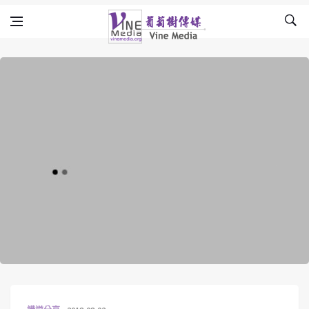
Skip to content
Vine Media
葡萄樹傳媒