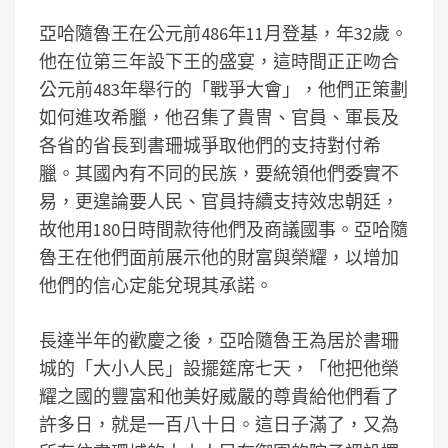
亞哈隨魯王在公元前486年11月登基，年32歲。
他在位第三年設下王的盛宴，這時間正正吻合
公元前483年舉行的「戰爭大會」，他們正策劃
如何進攻希臘，他召集了貴冑、官員、軍長及
各省的省長到書珊城爭取他們的支持對付希
臘。其國內有不同的民族，要統領他們委實不
易，更遑論要人民、官員持續支持效忠朝廷，
故他用180日時間款待他們及商議國事。亞哈隨
魯王在他們面前展示他的財富與榮耀，以增加
他們的信心定能兌現其承諾。
長達半年的歡慶之後，亞哈隨魯王為居於書珊
城的「大小人民」設擺筵席七天，「他把他榮
耀之國的豐富和他美好威嚴的尊貴給他們看了
許多日，就是一百八十日。這日子滿了，又為