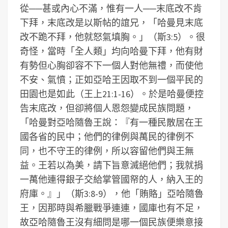
從──甚或內心不滿，惟有一人──末底改不肯
下拜，末底改是以斯帖的誼兄，「哈曼見末底
改不跪不拜，他就怒氣填胸。」（斯3:5）。很
奇怪，當時「全人類」均向哈曼下拜，他有財
有勢但心胸卻容不下一個人對他無禮，而使他
不安、氣憤；正如亞哈王因取不到一個平民的
田園也是如此（王上21:1-16）。於是哈曼便控
告末底改，但卻將個人恩怨變成民族問題，
「哈曼對亞哈隨魯王說：『有一種民散居在王
國各省的民中；他們的律例與萬民的律例不
同，也不守王的律例，所以容留他們與王無
益。王若以為美，請下旨意滅絕他們；我就捐
一萬他連得銀子交給掌管國帑的人，納入王的
府庫。』」（斯3:8-9），他「賄賂」亞哈隨魯
王，因那時與希臘戰爭連連，國庫也有不足，
故亞哈隨魯王沒有細問是哪一個民族便樂意接