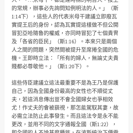
的常規，辦事必先詢問知例明法的人。」（斯
1:14下），這些人的代表米母干建議立即廢瓦
實提王后的身份，認為瓦實提這樣做不但公開
冒犯亞哈隨魯的權威，亦同時冒犯了七個貴冑
及「各省的臣民」（斯1:16）。本來只是兩個
人之間的問題，突然間被提升至席捲全國的危
機。王即時立法：「所有的婦人，無論丈夫貴
賤都必尊敬他。」（斯1:20下）。
這些侍臣建議立這法最重要不是為王乃是保護
自己，因為全國身份最高的女性也不順從丈
夫，若這消息傳出豈不會全國婦女也爭相效
尤！作丈夫的會被藐視，那怎能駕馭其妻，故
必需立法防止此事發生。而且這法令是永不能
更改，並用不同的文字通報全國（斯1:22），
即全國的人不論甚麼種族，在波斯統治下便需