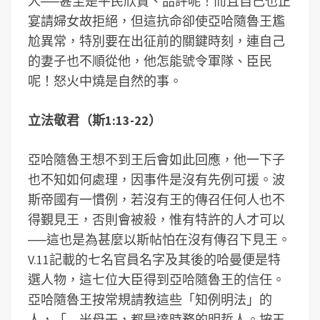
人──甚至是平民欣賞、品評呢！而且自己也正
宴請婦女故拒絕，但這抗命卻使亞哈隨魯王尷
尬異常，特別要在出征前的關鍵時刻，連自己
的妻子也不順從他，他怎能號令軍隊、臣民
呢！怒火中燒是自然的事。
立法敬君（斯1:13-22）
亞哈隨魯王想不到王后會如此回應，他一下子
也不知如何處理，因事件是沒有先例可援。波
斯帝國有一慣例，若沒有王的傳召任何人也不
得覲見王，否則會被殺，惟有特許的人才可以
──這也是為甚麼以斯帖怕在沒有傳召下見王。
V.11記載的七名官員名字及其後的哈曼便是特
選人物，這七位大臣得到亞哈隨魯王的信任。
亞哈隨魯王按常規請教這些「知例明法」的
人，「…米母干，都是達時務的明哲人。按王