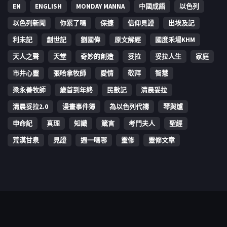
EN
ENGLISH
MONDAY MANNA
中國成語
以色列
以色列新聞
你累了嗎
保捷
信仰見證
出埃及記
利未記
創世記
劉國偉
原文解經
國度禾場KHM
天人之聲
天堂
奇妙的創造
妥拉
妥拉人生
家庭
市井心靈
張哈拿牧師
愛情
敬拜
智慧
梁永善牧師
歳首到年終
民數記
清晨妥拉
清晨妥拉2.0
漫畫事件簿
為以色列代禱
琴與爐
申命記
真理
知識
箴言
考門夫人
聖經
荒漠甘泉
見證
週一嗎哪
靈修
靈修文章