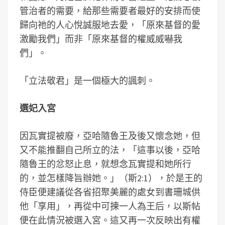
管治者的需要，給那些需要者最好的安排而使
歸向祂的人心悅誠服地去愛，「原來基督的愛
激勵我們」而非「原來基督的權威威嚇我
們」。
「立法敬君」是一個極大的諷刺。
選妃入宮
因瓦實提被廢，亞哈隨魯王及後又懷念她，但
又不能推翻自己所立的法，「這事以後，亞哈
隨魯王的忿怒止息，就想念瓦實提和她所行
的，並怎樣降旨辦她。」（斯2:1），於是王的
侍臣便建議從各省招聚美麗的處女到書珊城供
他「享用」，再從中可揀一人為王后，以斯帖
便在此情況被選入宮。這又再一次反映出有權