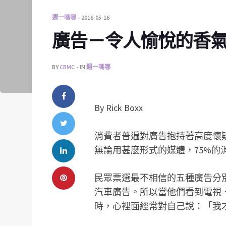
週一嗎哪
2016-05-16
廣告－令人愉悅的香
BY
CBMC
IN
週一嗎哪
By Rick Boxx
消費者普遍對廣告抱持著高度懷
無論用甚麼形式的媒體，75%的
民眾票選最不相信的五種廣告分
汽車廣告。所以當他們看到電視
時，心裡面經常對自己說：「我