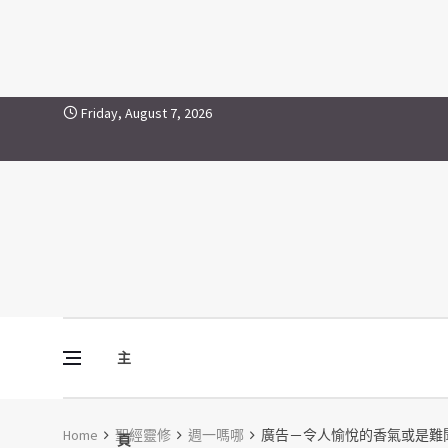
Skip to content
Friday, August 7, 2026
主
Vine Media
葡萄樹傳媒
Home
聖經靈修
週一嗎哪
廣告－令人愉悅的香氣或是難
頁