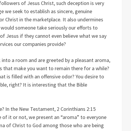
ollowers of Jesus Christ, such deception is very
ge we seek to establish as sincere, genuine
r Christ in the marketplace. It also undermines
y would someone take seriously our efforts to
of Jesus if they cannot even believe what we say
ervices our companies provide?
k into a room and are greeted by a pleasant aroma,
 that make you want to remain there for a while?
 is filled with an offensive odor? You desire to
le, right? It is interesting that the Bible
ve? In the New Testament, 2 Corinthians 2:15
 of it or not, we present an “aroma” to everyone
ma of Christ to God among those who are being