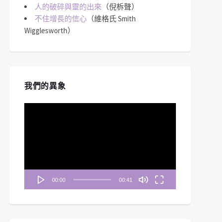
人的破碎與靈的出來
（倪柝聲）
不住增長的信心
（維格氏 Smith
Wigglesworth）
我們的異象
視
訊
播
放
器
00:00
00:41