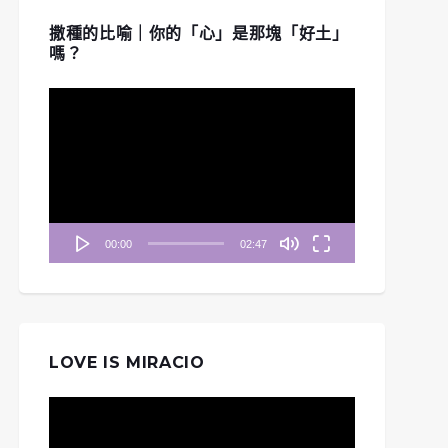
撒種的比喻｜你的「心」是那塊「好土」
嗎？
視
訊
播
放
器
00:00
02:47
LOVE IS MIRACIO
視
訊