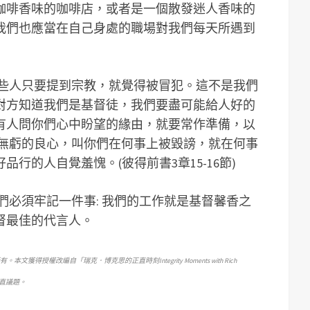
咖啡香味的咖啡店，或者是一個散發迷人香味的
我們也應當在自己身處的職場對我們每天所遇到
有些人只要提到宗教，就覺得被冒犯。這不是我們
對方知道我們是基督徒，我們要盡可能給人好的
有人問你們心中盼望的緣由，就要常作準備，以
椾無虧的良心，叫你們在何事上被毀謗，就在何事
行的人自覺羞愧。(彼得前書3章15-16節)
們必須牢記一件事: 我們的工作就是基督馨香之
督最佳的代言人。
c.）所有。本文獲得授權改編自「瑞克．博克思的正直時刻Integrity Moments with Rich
正直議題。