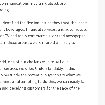
 communications medium utilized, are
ading.
entified the five industries they trust the least:
olic beverages; financial services, and automotive,
ear TV and radio commercials, or read newspaper,
s in these areas, we are more than likely to
ld, one of our challenges is to sell our
or services we offer. Understandably, in this
to persuade the potential buyer to try what we
tement of attempting to do this, we can easily fall
th and deceiving customers for the sake of the