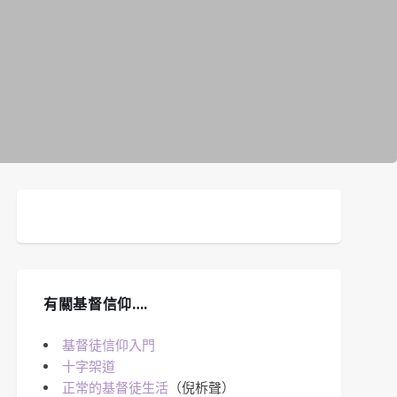
有關基督信仰….
基督徒信仰入門
十字架道
正常的基督徒生活
（倪柝聲）