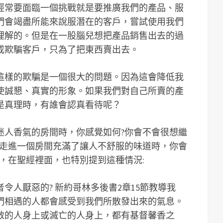
經常要面臨一個挑戰就是要推廣我們的產品、服
們會竭盡所能來說服潛在的客戶，嘗試使用我們
理解的。但是在一股腦兒想把產品銷售出去的過
或欺騙客戶，只為了把東西賣出去。
這樣的欺騙是一個很大的問題。因為這會降低我
使誠懇、真實的形象。如果我們對自己所賣的產
是真理時，有誰會認真看待呢？
迷人香氣的房間時，你感覺如何?你會不會很想繼
果走進一個房間充滿了讓人不舒服的味道時，你會
，在聖經裡面，也特別提到這種情況:
令人厭惡的? 新約哥林多後書2章15節教導我
們相遇的人都會感受到我們所散發出來的氣息。
救的人身上或滅亡的人身上，都有基督馨香之