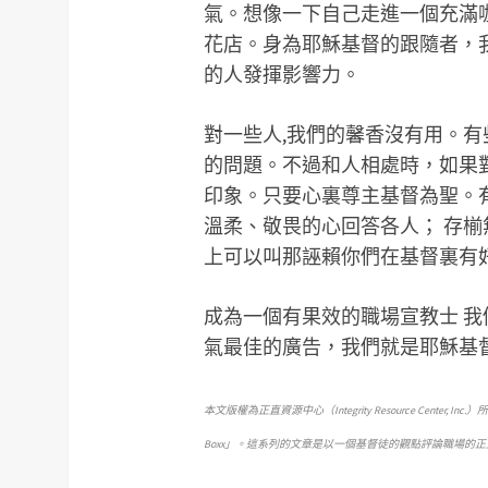
氣。想像一下自己走進一個充滿
花店。身為耶穌基督的跟隨者，
的人發揮影響力。
對一些人,我們的馨香沒有用。
的問題。不過和人相處時，如果
印象。只要心裏尊主基督為聖。
溫柔、敬畏的心回答各人； 存
上可以叫那誣賴你們在基督裏有好品
成為一個有果效的職場宣教士 我
氣最佳的廣告，我們就是耶穌基
本文版權為正直資源中心（Integrity Resource Center, In
Boxx」。這系列的文章是以一個基督徒的觀點評論職場的