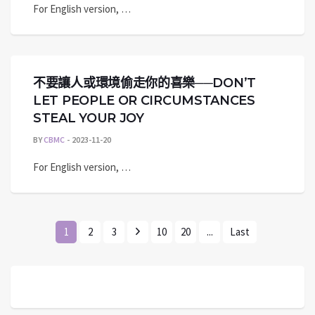
For English version, …
不要讓人或環境偷走你的喜樂──DON’T
LET PEOPLE OR CIRCUMSTANCES
STEAL YOUR JOY
BY
CBMC
2023-11-20
For English version, …
1
2
3
10
20
...
Last