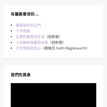
有關基督信仰….
基督徒信仰入門
十字架道
正常的基督徒生活
（倪柝聲）
人的破碎與靈的出來
（倪柝聲）
不住增長的信心
（維格氏 Smith Wigglesworth）
我們的異象
視
訊
播
放