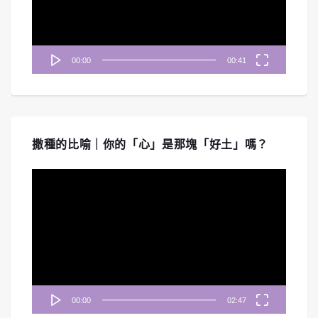
器
00:00
00:41
撒種的比喻｜你的「心」是那塊「好土」嗎？
視
訊
播
放
器
00:00
02:47