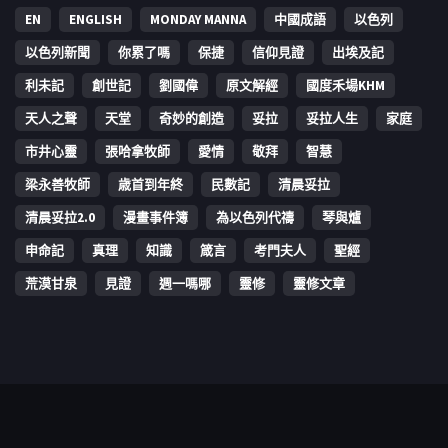
EN
ENGLISH
MONDAY MANNA
中國成語
以色列
以色列新聞
你累了嗎
保捷
信仰見證
出埃及記
利未記
創世記
劉國偉
原文解經
國度禾場KHM
天人之聲
天堂
奇妙的創造
妥拉
妥拉人生
家庭
市井心靈
張哈拿牧師
愛情
敬拜
智慧
梁永善牧師
歳首到年終
民數記
清晨妥拉
清晨妥拉2.0
漫畫事件簿
為以色列代禱
琴與爐
申命記
真理
知識
箴言
考門夫人
聖經
荒漠甘泉
見證
週一嗎哪
靈修
靈修文章