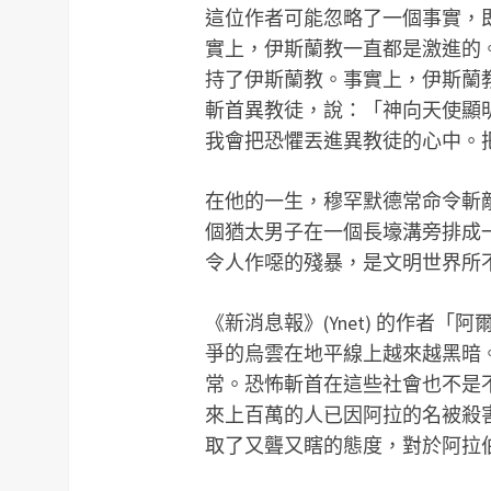
這位作者可能忽略了一個事實，
實上，伊斯蘭教一直都是激進的。有些
持了伊斯蘭教。事實上，伊斯蘭
斬首異教徒，說：「神向天使顯
我會把恐懼丟進異教徒的心中。
在他的一生，穆罕默德常命令斬敵
個猶太男子在一個長壕溝旁排成
令人作噁的殘暴，是文明世界所
《新消息報》(Ynet) 的作者
爭的烏雲在地平線上越來越黑暗。
常。恐怖斬首在這些社會也不是
來上百萬的人已因阿拉的名被殺
取了又聾又瞎的態度，對於阿拉