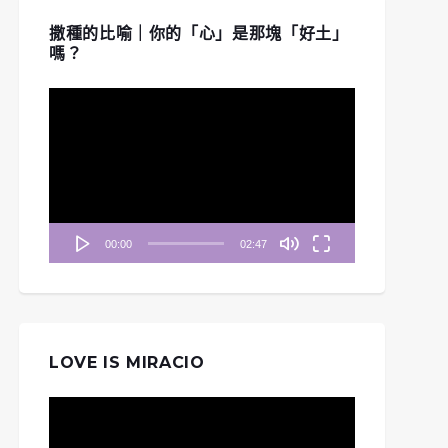
撒種的比喻｜你的「心」是那塊「好土」
嗎？
視
訊
播
放
器
00:00
02:47
LOVE IS MIRACIO
視
訊