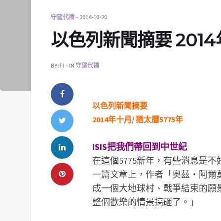
守望代禱
2014-10-20
以色列新聞摘要 201
BY
IFI
IN
守望代禱
以色列新聞摘要
2014年十月/ 猶太曆5775年
ISIS把我們帶回到中世紀
在這個5775新年，有些消息是不好
一篇文章上，作者「奧茲‧阿爾莫格」
成一個大地球村、戰爭結束的願
整個歡樂的情景搞砸了。」