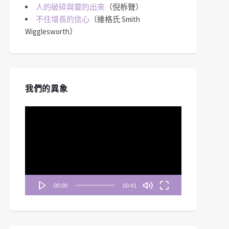
人的破碎與靈的出來
（倪柝聲）
不住增長的信心
（維格氏 Smith
Wigglesworth）
我們的異象
視
訊
播
放
器
00:00
00:41