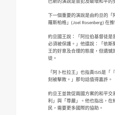
巴斯的演說是冒犯及破壞和平的
下一個重要的演說是由約旦的「阿卜杜拉
羅斯柏格」(Joel Rosenber
約旦國王說：「阿拉伯基督徒是
必須被保護。」他還說：「依斯
王的好意及合理的態度，但遺憾
徒。
「阿卜杜拉王」也指責ISIS是
刻被擊敗。」那句話值得嘉許。
約旦王並敦促兩國方案的和平交
利」與「尊嚴」。他也指出，在約
民，需要更多國際的協助。