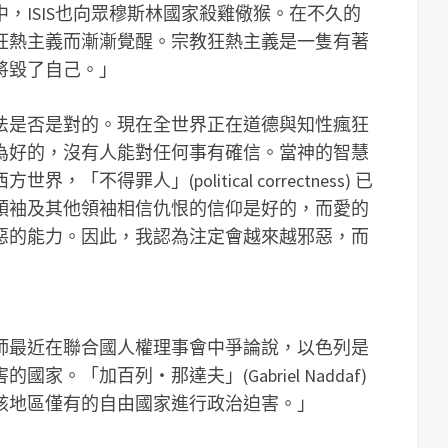
，ISIS也向眾穆斯林國家殺雞儆猴。在不久的
狂熱主義而漸漸覺醒。宗教狂熱主義是一隻有著
將毀了自己。」
法是否是對的。現在全世界正在道德與知性瘋狂
為好的，沒有人能對任何事有確信。當神的智慧
不得罪人」(political correctness) 已
領袖及其他領袖相信仇恨的信仰是好的，而愛的
惡的能力。因此，我認為注定會越來越邪惡，而
師最近在聯合國人權理事會中爭論說，以色列是
。「加百列‧那達夫」(Gabriel Naddaf)
對該地區僅有的自由國家進行政治迫害。」