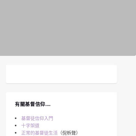
有關基督信仰….
基督徒信仰入門
十字架道
正常的基督徒生活
（倪柝聲）