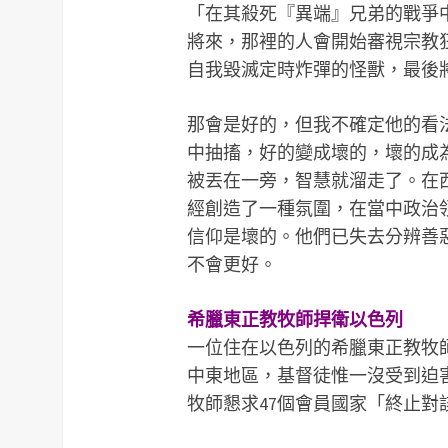
「在其殺死『異端』兄弟的戰爭中
將來，那裡的人會開始審視宗教
自我毀滅定時炸彈的怪獸，最後
那會是好的，但我不確定他的看
中抽搐，好的變成壞的，壞的成
被丟在一旁，智慧就溜走了。在西方世界，「
經創造了一種氛圍，在當中政治
信仰是壞的。他們已失去分辨善
不會更好。
希臘東正教牧師捍衛以色列
一位住在以色列的希臘東正教牧
中東地區，基督徒惟一沒受到迫害的國家
牧師懇求47個會員國家「終止