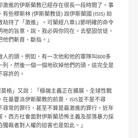
即激進的伊斯蘭教已經存在很長一段時間了。事
穆斯林 (伊斯蘭教徒) 說伊斯蘭國 (ISIS) 劫
教劫持了「激進」。可蘭經八章12節明確的命令
明祂的旨意，說，我必與你同在。去堅固信徒，
把他們斬首、斷指。」
人的頭。例如，有一次他和他的軍隊叫800多
一列，然後一個一個地砍掉他們的頭。這完全是
不容許的。
「阿爾莫格」又說：「極端主義正在擴展、全球性戰
在基要派伊斯蘭教的前景，ISIS並不是不尋
不尋常的罪行，甚至不算是最激進的罪行。近年
害。西方社會面對伊斯蘭恐怖主義及部落暴力採
伯獨裁者對人權的迫害也是如此。」