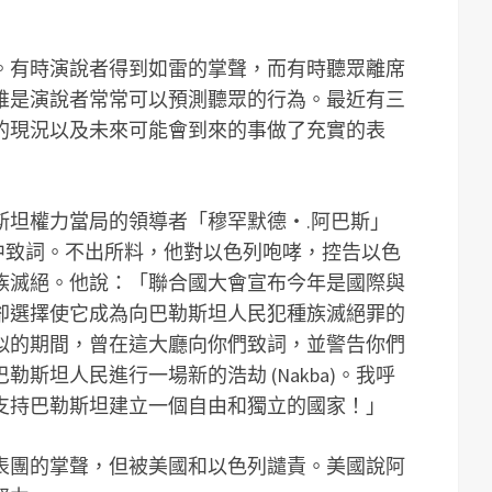
。有時演說者得到如雷的掌聲，而有時聽眾離席
誰是演說者常常可以預測聽眾的行為。最近有三
的現況以及未來可能會到來的事做了充實的表
斯坦權力當局的領導者「穆罕默德‧.阿巴斯」
聯合國大會中致詞。不出所料，他對以色列咆哮，控告以色
族滅絕。他說：「聯合國大會宣布今年是國際與
卻選擇使它成為向巴勒斯坦人民犯種族滅絕罪的
類似的期間，曾在這大廳向你們致詞，並警告你們
斯坦人民進行一場新的浩劫 (Nakba)。我呼
支持巴勒斯坦建立一個自由和獨立的國家！」
表團的掌聲，但被美國和以色列譴責。美國說阿