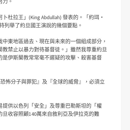
努力。
王」(King Abdullah) 發表的。「約珥‧
g) 在推特列舉了約旦國王演說的幾個要點。
我中東地區過去、現在與未來的一個組成部分，
蘭教禁止以暴力對待基督徒。」雖然我尊重約旦
的是伊斯蘭教常常毫不遲疑的攻擊、殺害基督
「『恐怖分子與罪犯』及『全球的威脅』，必須立
易提供以色列「安全」及尊重巴勒斯坦的「權
旦收容照顧140萬來自敘利亞及伊拉克的難