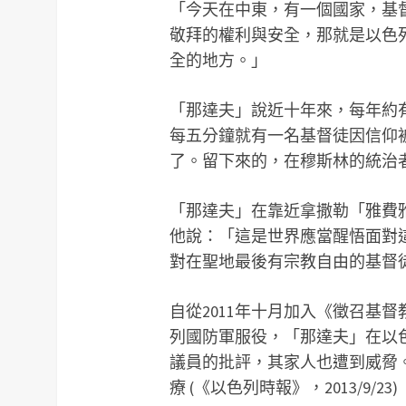
「今天在中東，有一個國家，基
敬拜的權利與安全，那就是以色
全的地方。」
「那達夫」說近十年來，每年約
每五分鐘就有一名基督徒因信仰
了。留下來的，在穆斯林的統治
「那達夫」在靠近拿撒勒「雅費雅」
他說：「這是世界應當醒悟面對
對在聖地最後有宗教自由的基督
自從2011年十月加入《徵召基
列國防軍服役，「那達夫」在以
議員的批評，其家人也遭到威脅。
療 (《以色列時報》，2013/9/23)