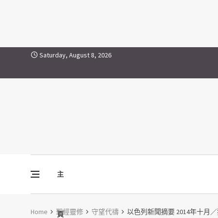
Skip to content
Saturday, August 8, 2026
主
Vine Media
葡萄樹傳媒
Home
聖經靈修
守望代禱
以色列新聞摘要 2014年十月／
頁