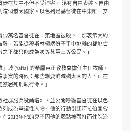
督徒在其中不但不受迫害， 還有自由表達、自由
列這個猶太國家。以色列是基督徒在中東唯一安
有12萬名基督徒在中東地區被殺。「那表示大約
被殺。若能從穆斯林極端份子手中逃離的都逃亡
者之下都只能成為次等甚至三等公民。」
城 (Yafia) 的希臘東正教教會擔任主任牧師，
這事實的時候：那些想要消滅猶太國的人，正在
徒簽署死刑執行令。」
督教社群服兵役論壇》，並公開呼籲基督徒在以色
色列成為爭議性人物。他的行動引起阿拉伯國會
在2013年他的兒子因他的觀點被毆打而住院治