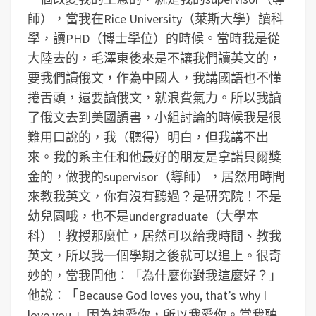
師），當我在Rice University（萊斯大學）讀科
學，讀PHD（博士學位）的時候。當時我是從
大陸去的，毛澤東後來是不讓我們讀英文的，
要我們讀俄文，作為中國人，我講國語也不懂
捲舌頭，還要讀俄文，就浪費氣力。所以我讀
了俄文去到美國讀書，小組討論的時候我是很
難用口說的，我（聽得）明白，但我講不出
來。我的系主任和他最好的朋友是拿諾貝爾獎
金的，做我的supervisor（導師），居然用時間
來教我英文，你有沒有聽過？是研究院！不是
幼兒園哦，也不是undergraduate（大學本
科）！教授那麼忙，居然可以給我時間、教我
英文，所以我一個學期之後就可以追上。很奇
妙的，當我問他：「為什麼你對我這麼好？」
他說：「Because God loves you, that’s why I
love you.」因為神愛你，所以我愛你。當我聽