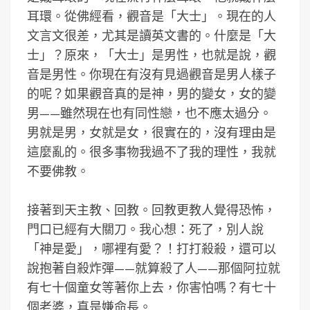
耳環。從佛經看，觀音是「大士」。現在的人
文言文很差，尤其是讀英文書的。什麼是「大
士」？原來，「大士」是男性，也就是說，觀
音是男性。你現在有沒有見過觀音是男人樣子
的呢？如果觀音真的是神，男的變女，女的變
男——雖然現在也有同性戀，也不應太過分。
男就是男，女就是女，很實在的，沒有理由是
這麼亂的。很多事物我過不了我的理性，我就
不要佛教。
接著到天主教、回教。回教更教人覺得恐怖，
門口已經有大關刀。我心想：死了，別人說
「神是愛」，哪裡有愛？！打打殺殺，還可以
說抱著自殺炸彈——就算殺了人——那個阿拉就
有七十個童女等著你上去，你害怕嗎？有七十
個老婆，真是嫌命長。