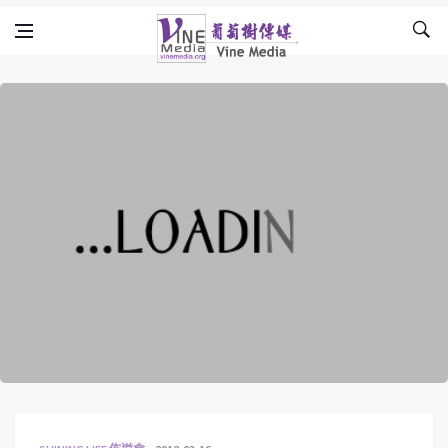
Skip to content
Vine Media
葡萄樹傳媒