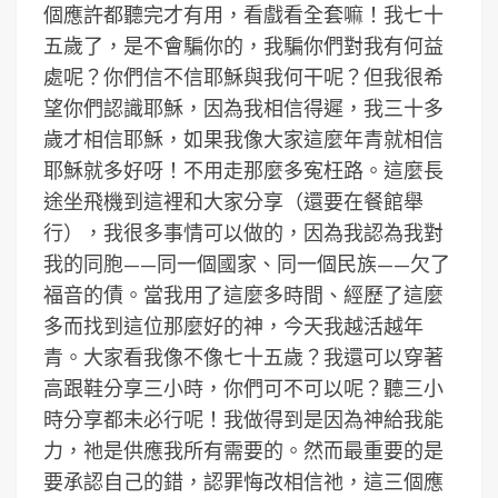
個應許都聽完才有用，看戲看全套嘛！我七十
五歲了，是不會騙你的，我騙你們對我有何益
處呢？你們信不信耶穌與我何干呢？但我很希
望你們認識耶穌，因為我相信得遲，我三十多
歲才相信耶穌，如果我像大家這麼年青就相信
耶穌就多好呀！不用走那麼多寃枉路。這麼長
途坐飛機到這裡和大家分享（還要在餐館舉
行），我很多事情可以做的，因為我認為我對
我的同胞——同一個國家、同一個民族——欠了
福音的債。當我用了這麼多時間、經歷了這麼
多而找到這位那麼好的神，今天我越活越年
青。大家看我像不像七十五歲？我還可以穿著
高跟鞋分享三小時，你們可不可以呢？聽三小
時分享都未必行呢！我做得到是因為神給我能
力，祂是供應我所有需要的。然而最重要的是
要承認自己的錯，認罪悔改相信祂，這三個應