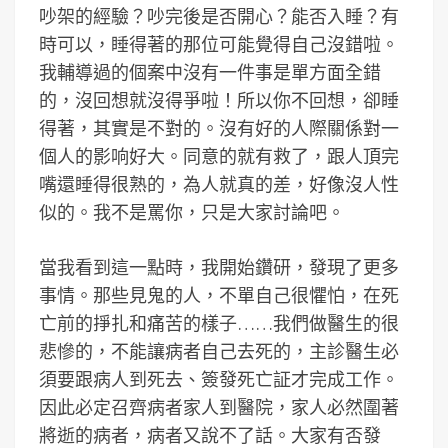
吵架的經驗？吵完後是否開心？能否入睡？有
時可以，睡得著的那位可能覺得自己沒錯啦。
我輔導過的個案中沒有一件事是單方面全錯
的，沒回想就沒得爭啦！所以你不回想，卻睡
得著，其實是不對的。沒有好的人際關係對一
個人的影响好大。同意的就有救了，跟人頂完
嘴還睡得很熟的，為人就真的差，好像沒人性
似的。我不是罵你，只是大家討論吧。
當我看到這一點時，我開始鑽研，發現了更多
事情。那些見鬼的人，不單自己很懼怕，在死
亡前的掙扎和痛苦的樣子……我們做醫生的很
悲慘的，不能讓病者自己去死的，主診醫生必
須要跟病人到死去、簽發死亡証才完成工作。
因此必定召齊病者家人到醫院，家人必然圍著
將逝的病者，病者又說不了話。大家有否發