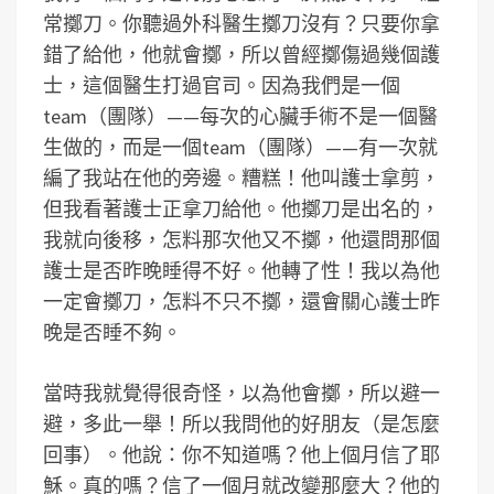
常擲刀。你聽過外科醫生擲刀沒有？只要你拿
錯了給他，他就會擲，所以曾經擲傷過幾個護
士，這個醫生打過官司。因為我們是一個
team（團隊）——每次的心臟手術不是一個醫
生做的，而是一個team（團隊）——有一次就
編了我站在他的旁邊。糟糕！他叫護士拿剪，
但我看著護士正拿刀給他。他擲刀是出名的，
我就向後移，怎料那次他又不擲，他還問那個
護士是否昨晚睡得不好。他轉了性！我以為他
一定會擲刀，怎料不只不擲，還會關心護士昨
晚是否睡不夠。
當時我就覺得很奇怪，以為他會擲，所以避一
避，多此一舉！所以我問他的好朋友（是怎麼
回事）。他說：你不知道嗎？他上個月信了耶
穌。真的嗎？信了一個月就改變那麼大？他的