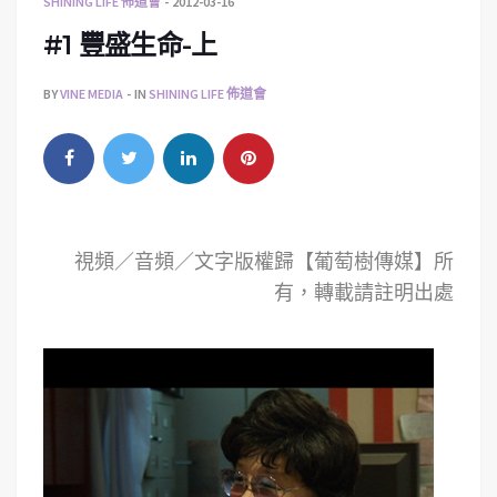
SHINING LIFE 佈道會
2012-03-16
#1 豐盛生命-上
BY
VINE MEDIA
IN
SHINING LIFE 佈道會
視頻／音頻／文字版權歸【葡萄樹傳媒】所
有，轉載請註明出處