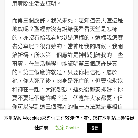
用實際生活去証明。
而第三個應許，我又未死，怎知道去天堂還是
地獄呢？聖經亦沒有說給我看看天堂是怎樣
的，亦沒有給我看地獄是怎樣的，這樣我怎麼
去分享呢？很奇妙的，當神用我的時候，我開
始祈禱，所以第三個應許是神特別給我的一些
事實，在生活過程中能証明第三個應許是真
的。第三個應許就是，只要你相信祂、屬於
祂，你人死了後，肉身是死亡的，但靈魂永遠
和神在一起。大家想想，連死後都安排好，你
要不要這個應許呢？這三個應許大家都要，但
你可以得到這三個應許的惟一方法就是要相信
祂。我覺得我有這個責任，既然說出這三個應
本網站使用cookies來確保其有效運作，並使您在本網站上獲得最
許，我有責任告訴你這個應許的真實度，是我
佳體驗
設定 Cookie
接受
經歷過的，我才能告訴大家。