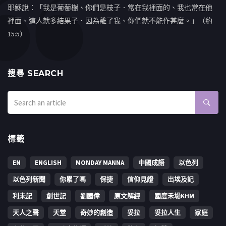
耶穌說：「我是葡萄樹、你們是枝子．常在我裡面的、我也常在他
裡面、這人就多結果子．因為離了我、你們就不能作甚麼。」（約
15:5）
搜㝷 SEARCH
標籤
EN
ENGLISH
MONDAY MANNA
中國成語
以色列
以色列新聞
你累了嗎
保捷
信仰見證
出埃及記
利未記
創世記
劉國偉
原文解經
國度禾場KHM
天人之聲
天堂
奇妙的創造
妥拉
妥拉人生
家庭