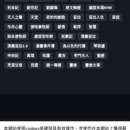
利未記
創世記
劉國偉
原文解經
國度禾場KHM
天人之聲
天堂
奇妙的創造
妥拉
妥拉人生
家庭
市井心靈
張哈拿牧師
愛情
敬拜
智慧
梁永善牧師
歳首到年終
民數記
清晨妥拉
清晨妥拉2.0
漫畫事件簿
為以色列代禱
琴與爐
申命記
真理
知識
箴言
考門夫人
聖經
荒漠甘泉
見證
週一嗎哪
靈修
靈修文章
Copyright © 2006-2026 The Vine Media Organization Limited. All
本網站使用cookies來確保其有效運作，並使您在本網站上獲得最