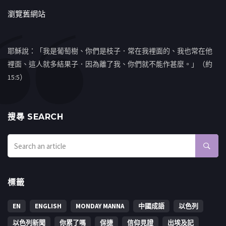
瀏覽舊網站
耶穌說：「我是葡萄樹、你們是枝子．常在我裡面的、我也常在他
裡面、這人就多結果子．因為離了我、你們就不能作甚麼。」（約
15:5）
搜㝷 SEARCH
標籤
EN
ENGLISH
MONDAY MANNA
中國成語
以色列
以色列新聞
你累了嗎
保捷
信仰見證
出埃及記