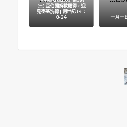
《清晨妥拉2.0》第3週
(三) 亞伯蘭解救羅得，迎
見麥基洗德 | 創世記 14：
8-24
一月一