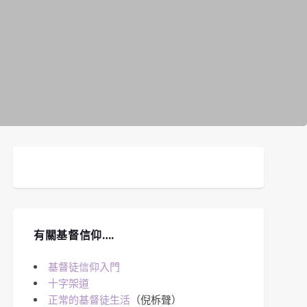
有關基督信仰….
基督徒信仰入門
十字架道
正常的基督徒生活
（倪柝聲）