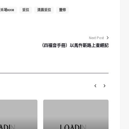
禾場KHM
妥拉
清晨妥拉
靈修
Next Post
（四福音手冊）以馬忤斯路上查經記