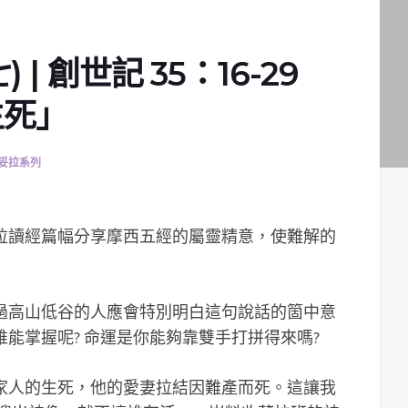
| 創世記 35：16-29
生死」
妥拉系列
妥拉讀經篇幅分享摩西五經的屬靈精意，使難解的
過高山低谷的人應會特別明白這句說話的箇中意
能掌握呢? 命運是你能夠靠雙手打拼得來嗎?
家人的生死，他的愛妻拉結因難產而死。這讓我