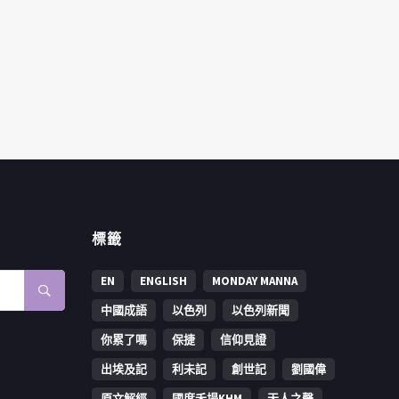
標籤
EN
ENGLISH
MONDAY MANNA
中國成語
以色列
以色列新聞
你累了嗎
保捷
信仰見證
出埃及記
利未記
創世記
劉國偉
原文解經
國度禾場KHM
天人之聲