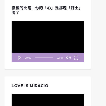
撒種的比喻｜你的「心」是那塊「好土」
嗎？
視
訊
播
放
器
00:00
02:47
LOVE IS MIRACIO
視
訊