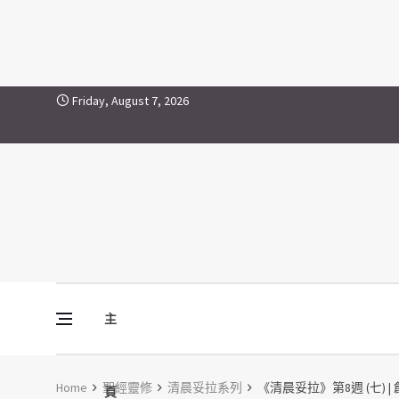
Skip to content
Friday, August 7, 2026
主
Vine Media
葡萄樹傳媒
Home
聖經靈修
清晨妥拉系列
《清晨妥拉》第8週 (七) |
頁