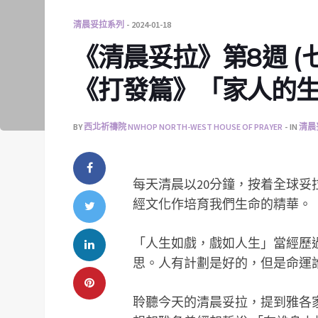
清晨妥拉系列
2024-01-18
《清晨妥拉》第8週 (七) 
《打發篇》「家人的
BY
西北祈禱院 NWHOP NORTH-WEST HOUSE OF PRAYER
IN
清晨
每天清晨以20分鐘，按着全球
經文化作培育我們生命的精華。
「人生如戲，戲如人生」當經歷
思。人有計劃是好的，但是命運誰
聆聽今天的清晨妥拉，提到雅各