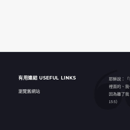
有用連結 USEFUL LINKS
耶穌說：「
裡面的、我
瀏覽舊網站
因為離了我
15:5）