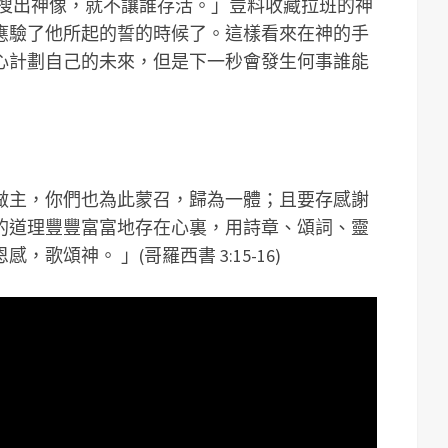
上搜出神像，就不讓誰存活。」豈料收藏拉班的神
應驗了他所起的誓的時候了。這樣看來在神的手
心計劃自己的未來，但是下一秒會發生何事誰能
做主，你們也為此蒙召，歸為一體；且要存感謝
的道理豐豐富富地存在心裏，用詩章、頌詞、靈
歌頌神。 」(哥羅西書 3:15-16)