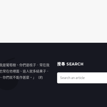
搜㝷 SEARCH
我是葡萄樹、你們是枝子．常在我
也常在他裡面、這人就多結果子．
、你們就不能作甚麼。」（約