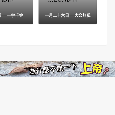
七月
日──一字千金
一月二十六日──大公無私