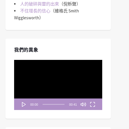
人的破碎與靈的出來
（倪柝聲）
不住增長的信心
（維格氏 Smith
Wigglesworth）
我們的異象
視
訊
播
放
器
00:00
00:41