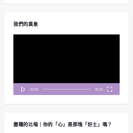
我們的異象
視
訊
播
放
器
00:00
00:41
撒種的比喻｜你的「心」是那塊「好土」嗎？