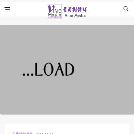
Skip to content
Vine Media
葡萄樹傳媒