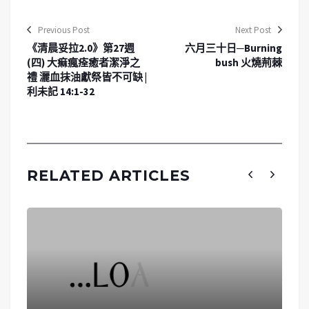
Previous Post
Next Post
《清晨妥拉2.0》第27週
六月三十日─Burning
(四) 大痲瘋痊癒者潔淨之
bush 火燒荊棘
禮 灑血抹油獻祭皆不可缺 |
利未記 14:1-32
RELATED ARTICLES