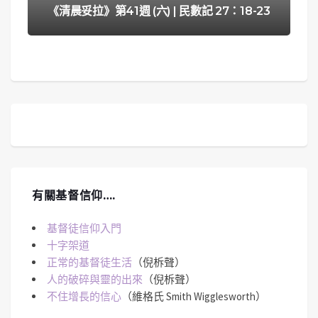
《清晨妥拉》第41週 (六) | 民數記 27：18-23
有關基督信仰….
基督徒信仰入門
十字架道
正常的基督徒生活
（倪柝聲）
人的破碎與靈的出來
（倪柝聲）
不住增長的信心
（維格氏 Smith Wigglesworth）