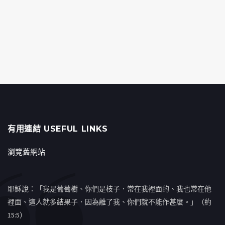
有用連結 USEFUL LINKS
瀏覽舊網站
耶穌說：「我是葡萄樹、你們是枝子．常在我裡面的、我也常在他
裡面、這人就多結果子．因為離了我、你們就不能作甚麼。」（約
15:5）