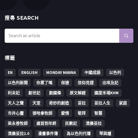
搜㝷 SEARCH
標籤
EN
ENGLISH
MONDAY MANNA
中國成語
以色列
以色列新聞
你累了嗎
保捷
信仰見證
出埃及記
利未記
創世記
劉國偉
原文解經
國度禾場KHM
天人之聲
天堂
奇妙的創造
妥拉
妥拉人生
家庭
市井心靈
張哈拿牧師
愛情
敬拜
智慧
梁永善牧師
歳首到年終
民數記
清晨妥拉
清晨妥拉2.0
漫畫事件簿
為以色列代禱
琴與爐