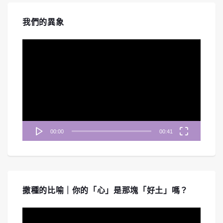
我們的異象
視
訊
播
放
器
00:00
00:41
撒種的比喻｜你的「心」是那塊「好土」嗎？
視