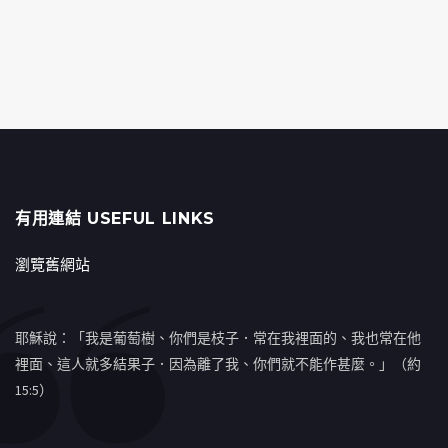
有用連結 USEFUL LINKS
瀏覽舊網站
耶穌說：「我是葡萄樹、你們是枝子．常在我裡面的、我也常在他
裡面、這人就多結果子．因為離了我、你們就不能作甚麼。」（約
15:5）