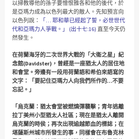
以掃教導他的孫子要憎恨雅各和他的後代，於
是亞瑪力成為以色列最大的敵人。先知預言向
以色列說：
「… 耶和華已經起了誓，必世世代
代和亞瑪力人爭戰。」 (出十七:16)
直至今天仍
然發生。
在荷蘭海牙的二次世界大戰的「大衛之星」紀
念館(Davidster)，曾經是一座猶太人的居住地
和會堂。旁邊有一段用荷蘭語和希伯來語寫的
文字：「要記住亞瑪力人向我們所作的…不要
忘記。」
「烏克蘭：猶太會堂被燃燒彈襲擊；青年逃離
拉丁美州小型猶太人社區；現在是猶太人離開
烏克蘭的時侯；再次出現逾越節血的標誌；在
堪薩斯州城市所發生的事，同樣會在布魯克林