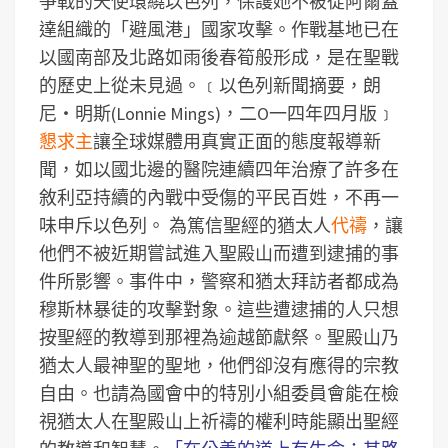
爭戰的天使環繞以色列，保護她不被從阿爾蓋
達組織的「避風港」國家攻擊。作戰基地已在
以國南部及北路如雨後春筍般形成，是在聖戰
的歷史上從未見過。﹝以色列新聞摘要，朗
尼‧明斯(Lonnie Mings)，二O一四年四月版﹞
懇求主
讓全球媒體用真實正面的態度報導新
聞，如以國北邊的醫院連續四年治療了許多在
敘利亞持續的內戰中受傷的平民百姓，不再一
味申斥以色列。
為篤信聖經的猶太人
代禱
，讓
他們不被近期嘗試進入聖殿山而遭到逮捕的事
件所影響。事件中，警察和猶太拜訪者都成為
穆斯林暴徒的攻擊對象。這些遭逮捕的人只想
按聖經的教導到那裡為逾越節獻祭。聖殿山乃
猶太人最神聖的聖地，他們卻沒有應得的宗教
自由。也請為國會中的特別小組委員會能在檢
視猶太人在聖殿山上祈禱的權利時能顯出聖經