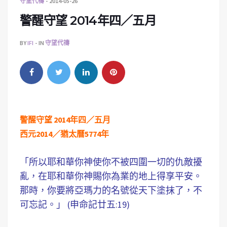
守望代禱
2014-05-26
警醒守望 2014年四／五月
BY
IFI
IN
守望代禱
警醒守望 2014年四／五月
西元2014／猶太曆5774年
「所以耶和華你神使你不被四圍一切的仇敵擾
亂，在耶和華你神賜你為業的地上得享平安。
那時，你要將亞瑪力的名號從天下塗抹了，不
可忘記。」 (申命記廿五:19)