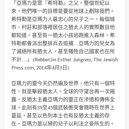
「亞瑪力是眾『希特勒』之父。整個世紀以
來，他們唯一的目標是要從地球上剷除我們。
希特勒是亞瑪力人最忠心的兒子之一。每個城
市、村莊和部落裡居住之猶太人的實際數目他
都知道。甚至有一猶太小孩逃跑進入森林，希
特勒都會派出整排兵去追捕…亞瑪力的兒女為
了滅絕所有猶太人，甚至犧牲自己國家也在所
不計…」 (Rebbetzin Esther Jungreis, The Jewish
Press.com, 2014年4月3日)
亞瑪力的靈今天仍然遍及世界，他只有一個特
性，就是擊殺猶太人。全球的守望台再一次揭
露，反猶太主義亞瑪力的靈正在滲透和傳佈全
球。此刻有39至45個武裝衝突會隨時在世界上
蔓延，甚至以色列本土也有反猶太主義的存
在。亞瑪力是以掃的兒子以利法之妾所生的。