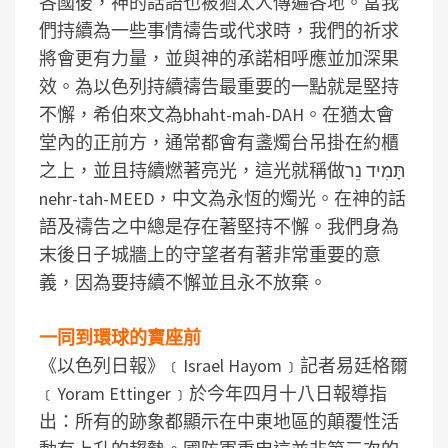
各國後，神的話語也被猶太人傳遍各地。當我
們持續為一些事情禱告或代求時，我們的祈求
將會更有力量，並與神的承諾相呼應並加深果
效。為以色列持續禱告最重要的一點就是堅持
不懈，希伯來文為bhaht-mah-DAH。在猶太會
堂內的正前方，通常都會有盞燭台吊掛在約櫃
之上，並且持續燃著亮光，這光就稱做תָּמִיד נֵר
nehr-tah-MEED，中文為永恆的燭光。在神的話
語及禱告之中總是存在著堅持不懈。我們身為
末後日子城牆上的守望者有著非常重要的意
義，因為要持續不懈並且永不放棄。
一同到環球的寶座前
《以色列日報》﹝Israel Hayom﹞記者易廷格爾
﹝Yoram Ettinger﹞於今年四月十八日報導指
出：所有的跡象都顯示在中東地區的顛覆性活