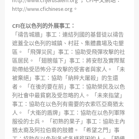
http://www.cfijerusalem.org ； CFI中文網站：
http://www.cfichinese.org。
CFI在以色列的外展事工：
「禱告城牆」事工：連結列國的基督徒以禱告
遮蓋全以色列的城鎮、村莊、集體農場及屯墾
區。
「飛彈災民」事工：協助受飛彈攻擊的社
區居民。
「翅膀蔭下」事工：將安慰及實際幫
助帶給受恐怖分子攻擊的受害者與家人。
「未
被棄絕」事工：協助「納粹大屠殺」的生還
者。
「在後的要在前」事工：協助榮民及以色
列社會中最貧窮及受忽略的人。
「未來指望」
事工：協助在以色列有需要的衣索匹亞裔猶太
人。
「大衛的盾牌」事工：協助在以色列軍隊
服役的士兵。
「初熟的果子」事工：協助主內
猶太裔及阿拉伯裔的肢體。
「希望之門」事
工：協助在以色列各式各樣貧困的人。
「預備