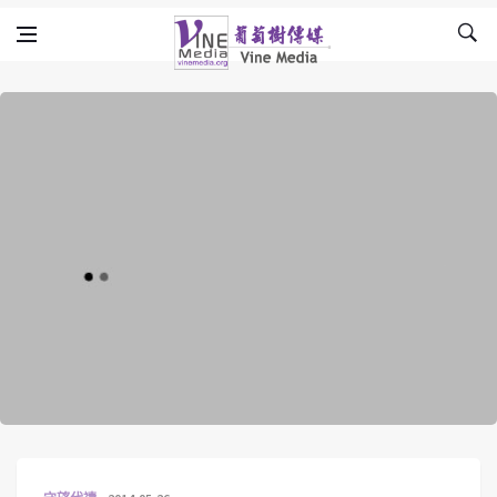
Skip to content
Vine Media
葡萄樹傳媒