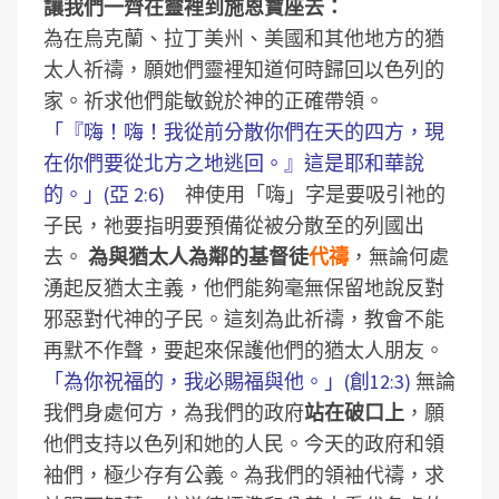
讓我們一齊在靈裡到施恩寶座去：
為在烏克蘭、拉丁美州、美國和其他地方的猶
太人祈禱，願她們靈裡知道何時歸回以色列的
家。祈求他們能敏銳於神的正確帶領。
「『嗨！嗨！我從前分散你們在天的四方，現
在你們要從北方之地逃回。』這是耶和華說
的。」(亞 2:6)
神使用「嗨」字是要吸引祂的
子民，祂要指明要預備從被分散至的列國出
去。
為與猶太人為鄰的基督徒
代禱
，無論何處
湧起反猶太主義，他們能夠毫無保留地說反對
邪惡對代神的子民。這刻為此祈禱，教會不能
再默不作聲，要起來保護他們的猶太人朋友。
「為你祝福的，我必賜福與他。」(創12:3)
無論
我們身處何方，為我們的政府
站在破口上
，願
他們支持以色列和她的人民。今天的政府和領
袖們，極少存有公義。為我們的領袖代禱，求