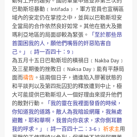
動有上升的趨勢。國防軍重申這並非第三次的
巴勒斯坦暴動﹝Intifada﹞，軍方官員也宣稱區
域內的安定仍在掌控之中，並與以巴勒斯坦安
全當局的合作依然良好如常。其他在猶大及撒
瑪利亞地區的局面卻較為緊張。
「至於那些昂
首圍困我的人，願他們嘴唇的奸惡陷害自
己。」﹝詩一百四十：9﹞
為五月十五日巴勒斯坦的橫禍日﹝Nakba Day﹞
及三星期後的挫敗日﹝Naksa Day﹞能有平靜局
面而
禱告
。這兩個日子，適逢陷入膠著狀態的
和平談判以及第四批囚犯的釋放遭到中止，極
大可能提供巴勒斯坦人一個好理由來提升他們
的敵對行動。
「我的靈在我裡面發昏的時候，
你知道我的道路。敵人為我暗設網羅，我無處
避難，耶和華啊，我曾向你哀求，求你側耳聽
我的呼求。」﹝詩一百四十二：3-6﹞
祈求主
用