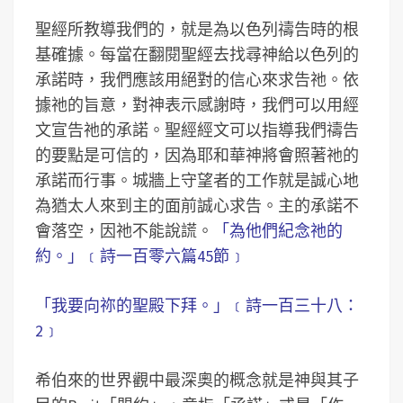
聖經所教導我們的，就是為以色列禱告時的根
基確據。每當在翻閱聖經去找尋神給以色列的
承諾時，我們應該用絕對的信心來求告祂。依
據祂的旨意，對神表示感謝時，我們可以用經
文宣告祂的承諾。聖經經文可以指導我們禱告
的要點是可信的，因為耶和華神將會照著祂的
承諾而行事。城牆上守望者的工作就是誠心地
為猶太人來到主的面前誠心求告。主的承諾不
會落空，因祂不能說謊。
「為他們紀念祂的
約。」﹝詩一百零六篇45節﹞
「我要向祢的聖殿下拜。」﹝詩一百三十八：
2﹞
希伯來的世界觀中最深奧的概念就是神與其子