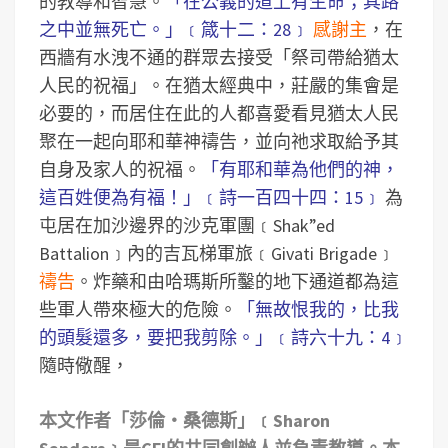
的教導和智慧。
「在公義的道上有生命；其路
之中並無死亡。」﹝箴十二：28﹞
感謝主
，在
西牆有水洩不通的群眾去接受「祭司帶給猶太
人民的祝福」。在猶太經典中，莊嚴的集會是
必要的，而居住在此的人都喜愛看見猶太人民
聚在一起向耶和華神禱告，並向祂求取給予其
自身及家人的祝福。
「有耶和華為他們的神，
這百姓便為有福！」﹝詩一百四十四：15﹞
為
屯居在加沙邊界的沙克軍團﹝Shak”ed
Battalion﹞內的吉瓦梯軍旅﹝Givati Brigade﹞
禱告
。炸藥和由哈瑪斯所鑿的地下通道都為這
些軍人帶來極大的危險。
「無故恨我的，比我
的頭髮還多，要把我剪除。」﹝詩六十九：4﹞
隨時儆醒，
本文作者「莎倫‧桑德斯」﹝Sharon