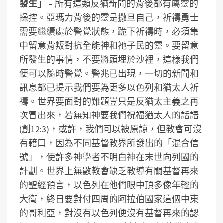
發生」
– 所有這類反猶新聞的背後都有屬靈的
操控。亞瑪力背後的靈是撒旦自己，祈禱勇士
需要繼續處於警覺狀態，跪下祈禱時，必須集
中留意背叛對抗全能神和祂子民的靈。要留意
所發生的事情，不要將頭埋於沙裡，這樣我們
便可以隨時警覺。警兆已出現，一切的新聞和
訊息都已提示我們要為更多以色列和猶太人祈
禱。世界要面對的難題豈只是反猶太主義之再
次冒出來，若無知神要我們祝福猶太人的話語
(創12:3)，或許，我們可以被原諒，但教會可沒
有藉口，因為不同基督教界所發出的「混合信
號」，使許多神學者不明白神在末世向列國的
計劃。世界上無數教會缺乏教導有關基督再來
的聖經預言，以色列在他們眼中頂多像年輕的
大衛，終日要對付四周的阿拉伯國家這個中東
的哥利亞，對沒有以色列便沒有基督再來的認