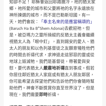
知卻不足！ 耶穌會返回耶路撒冷，祂的猶太家
鄉，祂所愛的城市和父要將祂的名字永遠放在
神所揀選的城市，而不是巴勒斯坦國。有一
天，她們會說：
「奉主名來的是應當稱頌的」
(Baruch Ha Ba B”Shem Adonai)去歡迎祂。但
是，被亞瑪力之靈所操縱的反猶太主義會繼續
視猶太人為「眼中釘」，直到錫安的愛人、猶
太人的朋友和以色列基督徒之友願意犧牲他們
的時間去祈禱代求，求神退走這邪惡的靈或從
地球上毀滅牠。我們是基督徒，帶著愛與安
慰，要代表猶太人
嚴肅地祈禱
直到事成。假若
你居住鄰近猶太人家庭或有猶太人朋友鄰居，
你可能希望去探望他們和告訴他們你會隨時幫
助他們。神會不斷獎賞你直至世界沒了，但是
現在，我們需要
即時
祈禱。