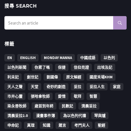
搜㝷 SEARCH
標籤
EN
ENGLISH
MONDAY MANNA
中國成語
以色列
以色列新聞
你累了嗎
保捷
信仰見證
出埃及記
利未記
創世記
劉國偉
原文解經
國度禾場KHM
天人之聲
天堂
奇妙的創造
妥拉
妥拉人生
家庭
市井心靈
張哈拿牧師
愛情
敬拜
智慧
梁永善牧師
歳首到年終
民數記
清晨妥拉
清晨妥拉2.0
漫畫事件簿
為以色列代禱
琴與爐
申命記
真理
知識
箴言
考門夫人
聖經