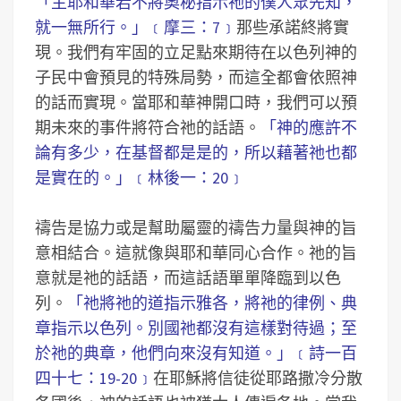
「主耶和華若不將奧秘指示祂的僕人眾先知，
就一無所行。」﹝摩三：7﹞
那些承諾終將實
現。我們有牢固的立足點來期待在以色列神的
子民中會預見的特殊局勢，而這全都會依照神
的話而實現。當耶和華神開口時，我們可以預
期未來的事件將符合祂的話語。
「神的應許不
論有多少，在基督都是是的，所以藉著祂也都
是實在的。」﹝林後一：20﹞
禱告是協力或是幫助屬靈的禱告力量與神的旨
意相結合。這就像與耶和華同心合作。祂的旨
意就是祂的話語，而這話語單單降臨到以色
列。
「祂將祂的道指示雅各，將祂的律例、典
章指示以色列。別國祂都沒有這樣對待過；至
於祂的典章，他們向來沒有知道。」﹝詩一百
四十七：19-20﹞
在耶穌將信徒從耶路撒冷分散