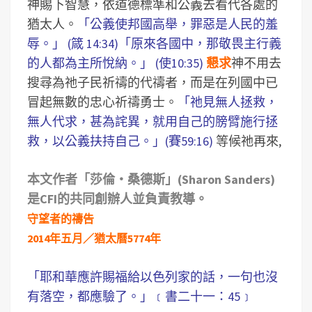
神賜下智慧，依道德標準和公義去看代各處的
猶太人。
「公義使邦國高舉，罪惡是人民的羞
辱。」 (箴 14:34)「原來各國中，那敬畏主行義
的人都為主所悅納。」 (使10:35)
懇求
神不用去
搜尋為祂子民祈禱的代禱者，而是在列國中已
冒起無數的忠心祈禱勇士。
「祂見無人拯救，
無人代求，甚為詫異，就用自己的膀臂施行拯
救，以公義扶持自己。」(賽59:16)
等候祂再來,
本文作者「莎倫‧桑德斯」(Sharon Sanders)
是CFI的共同創辦人並負責教導。
守望者的禱告
2014年五月／猶太曆5774年
「耶和華應許賜福給以色列家的話，一句也沒
有落空，都應驗了。」﹝書二十一：45﹞