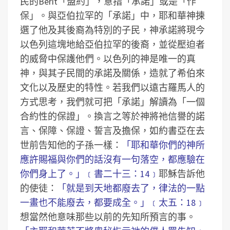
民的Berit「盟約」，意指「承諾」或是「作
保」。與亞伯拉罕的「承諾」中，耶和華神揀
選了他及其後裔為特別的子民，神承諾將現今
以色列這塊地給亞伯拉罕的後裔，並從壓迫者
的威脅中保護他們。以色列的神是唯一的真
神，與其子民間的承諾及關係，造就了希伯來
文化以及歷史的特性。若我們以遠古羅馬人的
方式思考，我們就可把「承諾」解讀為「一個
合約性的保證」。換言之等於神將祂信譽的諾
言、保障、保證、誓言及擔保，如約書亞在去
世前告知他的子孫一樣：
「耶和華你們的神所
應許賜福與你們的話沒有一句落空，都應驗在
你們身上了。」﹝書二十三：14﹞
耶穌告訴他
的使徒：
「就是到天地都廢去了，律法的一點
一畫也不能廢去，都要成全。」﹝太五：18﹞
想當然他意味那些以前的先知所預言的事。