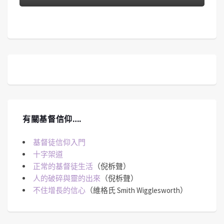
有關基督信仰….
基督徒信仰入門
十字架道
正常的基督徒生活
（倪柝聲）
人的破碎與靈的出來
（倪柝聲）
不住增長的信心
（維格氏 Smith Wigglesworth）