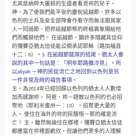
尤其是納粹大屠殺的生還者看見祢的兒子。
神，為了使我們能平安的慶祝逾越節，許多以
色列的士兵及安全部隊會作看守而無法跟其家
人一同過節，把祢逾越節祭的終極異象賜給他
們而觸摸他們。
在逾越節，願許多隱藏其信仰
的彌賽亞猶太信徒能公開承認耶穌（路加福音
十二：8）。
3. 在逾越節筵席的結尾，猶太人會
說的其中一句話是：「明年耶路撒冷見」。所
以aliyah －神的民從流亡之地回到以色列是另
一件非常及時的禱告事項。
主，為2014年已經回歸以色列的猶太人人數增
加而感謝祢。
阿爸，祢－趕散以色列的也必招
聚他（耶利米書卅一：10），招聚更大量的
人。
使住在海外的祢的民醒悟－那的確是流
亡！
主，雖然無論住在哪裡，彌賽亞猶太信徒
都應當在祢裡面歡欣，但讓他們更多的人理解