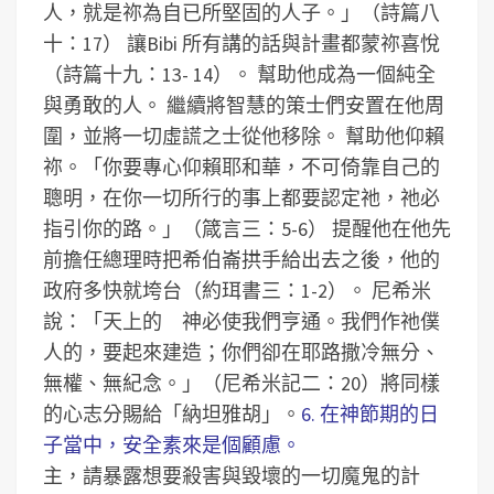
人，就是祢為自已所堅固的人子。」（詩篇八
十：17）
讓Bibi 所有講的話與計畫都蒙祢喜悅
（詩篇十九：13- 14）。
幫助他成為一個純全
與勇敢的人。
繼續將智慧的策士們安置在他周
圍，並將一切虛謊之士從他移除。
幫助他仰賴
祢。「你要專心仰賴耶和華，不可倚靠自己的
聰明，在你一切所行的事上都要認定祂，祂必
指引你的路。」（箴言三：5-6）
提醒他在他先
前擔任總理時把希伯崙拱手給出去之後，他的
政府多快就垮台（約珥書三：1-2）。
尼希米
說：「天上的 神必使我們亨通。我們作祂僕
人的，要起來建造；你們卻在耶路撒冷無分、
無權、無紀念。」（尼希米記二：20）將同樣
的心志分賜給「納坦雅胡」。
6. 在神節期的日
子當中，安全素來是個顧慮。
主，請暴露想要殺害與毀壞的一切魔鬼的計