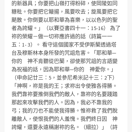
的新器具；你要把山嶺打得粉碎，使岡陵如同
糠秕。你要把它簸揚，風要吹去；旋風要把它
颳散。你倒要以耶和華為喜樂，以以色列的聖
者為誇耀。」（以賽亞書四十一：15-16）
為了
祢的榮耀－做一切祢應許過的話（詩篇一一
五：1- 3）。
看守這個國家不受伊斯蘭透過塔
台及穆斯林本身所發的咒詛危害。「耶和華─
你的 神不肯聽從巴蘭，卻使那咒詛的言語變
為祝福的話，因為耶和華─你的 神愛你。」
（申命記廿三：5，並參尼希米記十三：2下）
「神啊，祢是我的王；求祢出令使雅各得勝。
我們靠祢要推倒我們的敵人，靠祢的名要踐踏
那起來攻擊我們的人。因為，我必不靠我的
弓；我的刀也不能使我得勝。惟祢救了我們脫
離敵人，使恨我們的人羞愧。我們終日因 神
誇耀，還要永遠稱謝祢的名。（細拉）」（詩