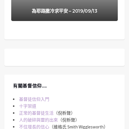
為耶路撒冷求平安 – 2019/09/13
有關基督信仰….
基督徒信仰入門
十字架道
正常的基督徒生活
（倪柝聲）
人的破碎與靈的出來
（倪柝聲）
不住增長的信心
（維格氏 Smith Wigglesworth）