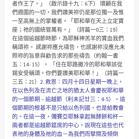
者作王了。」（啟示錄十九：6下）
環顧在我
們週圍的一切，我們讚美祢仍是那位獨一及惟
一至高無上的掌權者。「耶和華在天上立定寶
座；祂的國統管萬有。」（詩篇一0三：19）
在這個逾越節時節，為耶穌神羔羊的寶血我們
稱頌祢。
感謝祢應允禱告，也感謝祢沒應允未
照祢的旨意與勸告求的那些禱告（約翰一書
五：14- 15）。
「住在耶路撒冷的耶和華該從
錫安受稱頌。你們要讚美耶和華！」（詩篇一
三五：21）
2. 救恩：四月十四日星期一晚上，
在以色列及在流亡之地的猶太人會慶祝耶和華
的一個節期 – 逾越節（利未記廿三：4-5）。這
個節期的根基不是只給以色列國，也是給教會
的。在這一夜，彌賽亞耶穌拿起無酵餅和杯－
兩者都是逾越節筵席的中心，說現在這些也代
表祂的身體及祂的血－為我們而擘開及傾倒