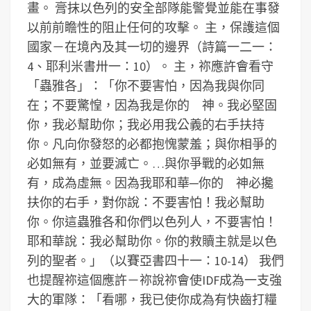
畫。
膏抹以色列的安全部隊能警覺並能在事發
以前前瞻性的阻止任何的攻擊。
主，保護這個
國家－在境內及其一切的邊界（詩篇一二一：
4、耶利米書卅一：10）。
主，祢應許會看守
「蟲雅各」：「你不要害怕，因為我與你同
在；不要驚惶，因為我是你的 神。我必堅固
你，我必幫助你；我必用我公義的右手扶持
你。凡向你發怒的必都抱愧蒙羞；與你相爭的
必如無有，並要滅亡。…與你爭戰的必如無
有，成為虛無。因為我耶和華─你的 神必攙
扶你的右手，對你說：不要害怕！我必幫助
你。你這蟲雅各和你們以色列人，不要害怕！
耶和華說：我必幫助你。你的救贖主就是以色
列的聖者。」（以賽亞書四十一：10-14）
我們
也提醒祢這個應許－祢說祢會使IDF成為一支強
大的軍隊：「看哪，我已使你成為有快齒打糧