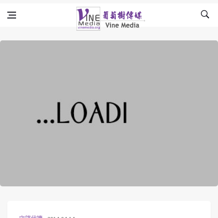
Skip to content
Vine Media
葡萄樹傳媒