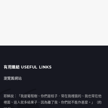
有用連結 USEFUL LINKS
瀏覽舊網站
耶穌說：「我是葡萄樹、你們是枝子．常在我裡面的、我也常在他
裡面、這人就多結果子．因為離了我、你們就不能作甚麼。」（約