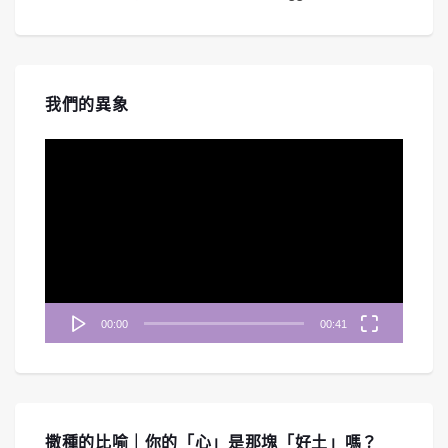
我們的異象
視
訊
播
放
器
00:00
00:41
撒種的比喻｜你的「心」是那塊「好土」嗎？