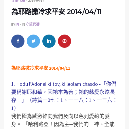
守望代禱
2014-04-14
為耶路撒冷求平安 2014/04/11
BY
IFI
IN
守望代禱
為耶路撒冷求平安 2014/04/11
1. Hodu l’Adonai ki tov, ki leolam chasdo -「你們
要稱謝耶和華，因祂本為善；祂的慈愛永遠長
存！」（詩篇一0七：1、一一八：1、一三六：
1）
我們極為感激祢向我們及向以色列愛約的委
身。
「哈利路亞！因為主─我們的 神、全能