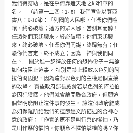
我們得幫助，是在乎倚靠造天地之耶和華的
名。」（詩篇一二四：1- 8）
我們宣告以賽亞
書八：9-10節：「列國的人民哪，任憑你們喧
嚷，終必破壞；遠方的眾人哪，當側耳而聽！
任憑你們束起腰來，終必破壞；你們束起腰
來，終必破壞。任憑你們同謀，終歸無有；任
憑你們言定，終不成立；因為 神與我們同
在。」
關於進一步釋放任何的恐怖份子－無論
如何請阻止這事。
特別是禁止釋放以色列的阿
拉伯裔囚犯，因為這對以色列的主權是個直接
的攻擊。
有些政府部長威脅若以色列的阿拉伯
裔囚犯獲釋，他們就會離開聯合政府，但願這
個聲明能阻止這件事的發生。
讓這個政府能成
為如保羅所給我們的這節經文所描述的合神心
意的政府：「作官的原不是叫行善的懼怕，乃
是叫作惡的懼怕。你願意不懼怕掌權的嗎？你