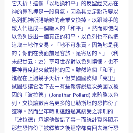
它夭折！這個「以地換和平」的反聖經交易在
神的鼻孔裡是一股臭氣，因為其立足點乃要以
色列把神所賜給她的產業交換掉，以跟棘手的
敵人們達成一個騙人的「和平」。然而即使向
以色列提出一個真正的和平，以色列也不能把
這塊土地作交易。「地不可永賣，因為地是我
的；你們在我面前是客旅，是寄居的。」（利
未記廿五：23）寧可世界對以色列懊惱，也不
要神再度起來敵對祂的民。雖然這個「和平」
進程在上週幾乎夭折，但美國國務卿「克里」
試圖想讓它活下去－有些報導說這次美國以被
囚的「波拉德」(Jonathan Pollard) 來賄賂以色
列，交換讓數百名更多的巴勒斯坦的恐怖份子
獲釋。然而坐牢時間遠超過其該受之罪刑的
「波拉德」承認他做錯了事－而統計資料顯示
那些恐怖份子被釋放之後經常都會回去進行恐