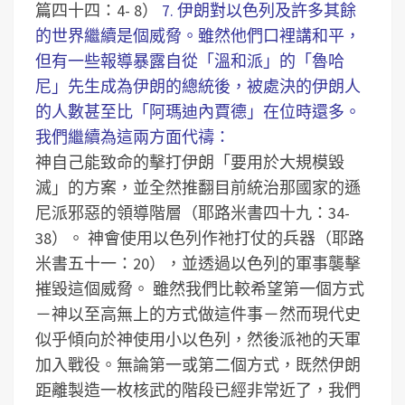
篇四十四：4- 8）
7. 伊朗對以色列及許多其餘
的世界繼續是個威脅。雖然他們口裡講和平，
但有一些報導暴露自從「溫和派」的「魯哈
尼」先生成為伊朗的總統後，被處決的伊朗人
的人數甚至比「阿瑪迪內賈德」在位時還多。
我們繼續為這兩方面代禱：
神自己能致命的擊打伊朗「要用於大規模毀
滅」的方案，並全然推翻目前統治那國家的遜
尼派邪惡的領導階層（耶路米書四十九：34-
38）。
神會使用以色列作祂打仗的兵器（耶路
米書五十一：20），並透過以色列的軍事襲擊
摧毀這個威脅。
雖然我們比較希望第一個方式
－神以至高無上的方式做這件事－然而現代史
似乎傾向於神使用小以色列，然後派祂的天軍
加入戰役。無論第一或第二個方式，既然伊朗
距離製造一枚核武的階段已經非常近了，我們