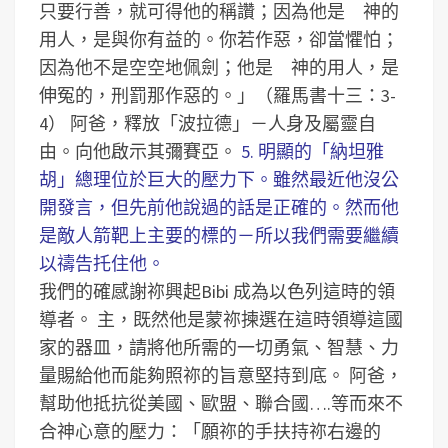
只要行善，就可得他的稱讚；因為他是 神的
用人，是與你有益的。你若作惡，卻當懼怕；
因為他不是空空地佩劍；他是 神的用人，是
伸冤的，刑罰那作惡的。」（羅馬書十三：3-
4）
阿爸，釋放「波拉德」－人身及屬靈自
由。向他啟示其彌賽亞。
5. 明顯的「納坦雅
胡」總理位於巨大的壓力下。雖然最近他沒公
開發言，但先前他說過的話是正確的。然而他
是敵人箭靶上主要的標的－所以我們需要繼續
以禱告托住他。
我們的確感謝祢興起Bibi 成為以色列這時的領
導者。
主，既然他是蒙祢揀選在這時領導這國
家的器皿，請將他所需的一切勇氣、智慧、力
量賜給他而能夠照祢的旨意堅持到底。
阿爸，
幫助他抵抗從美國、歐盟、聯合國….等而來不
合神心意的壓力：「願祢的手扶持祢右邊的