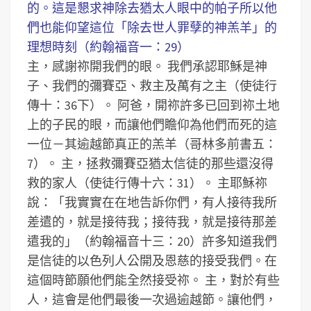
的。這是懇求神除去猶太人眼中的帕子所以他
們也能仰望這位「除去世人罪孽的神羔羊」的
理想時刻（約翰福音一：29）
主，感謝祢開我們的眼。
我們承認耶穌是神
子、我們的彌賽亞、救主及萬有之主（使徒行
傳十：36下）。
阿爸，開祢許多已回到祢土地
上的子民的眼，而讓他們瞻仰為他們而死的這
一位－其逾越節真正的羔羊（哥林多前書五：
7）。
主，拯救彌賽亞猶太信徒的那些還沒得
救的家人（使徒行傳十六：31）。
主耶穌祢
說：「我實實在在地告訴你們，有人接待我所
差遣的，就是接待我；接待我，就是接待那差
遣我的」（約翰福音十三：20）許多知道我們
是信徒的以色列人公開及恩慈的接受我們。在
這個時節願他們能全然接受祢。
主，對於有些
人，這會是他們最後一次過逾越節。讓他們，