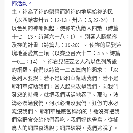
怖活動。
主，祢為了祢的榮耀而將祢的地賜給祢的民
（以西結書卅五：12-13、卅六：5, 22-24）！
以色列的神哪興起，使祢的仇敵人四散（詩篇
十七：13、詩篇六十八：1）。
別容人勝過祢
及祢的計畫（詩篇九：19-20）。
使祢的民娶這
塊地並愛其土壤（以賽亞書六十二：4-5、詩篇
一0二：14）。
祢看見狂妄之人為以色列所設
的網羅。我們以詩篇一二四篇向祢懇求：「以
色列人要說：若不是耶和華幫助我們，若不是
耶和華幫助我們，當人起來攻擊我們、向我們
發怒的時候，就把我們活活地吞了。那時，波
濤必漫過我們，河水必淹沒我們，狂傲的水必
淹沒我們。 耶和華是應當稱頌的！祂沒有把我
們當野食交給他們吞吃。我們好像雀鳥，從捕
鳥人的網羅裏逃脫；網羅破裂，我們逃脫了。