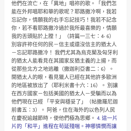
他們在流亡，在「異地」唱祢的歌。「我們怎
能在外邦唱耶和華的歌呢？耶路撒冷啊，我若
忘記你，情願我的右手忘記技巧！我若不記念
你，若不看耶路撒冷過於我所最喜樂的，情願
我的舌頭貼於上膛！」（詩篇一三七：4- 6）
別容許祢任何的民－信主或還沒信主的猶太人
－忘記耶路撒冷！
我們尤其為烏克蘭及匈牙利
的猶太人能看見在其國家反猶主義的上揚，而
從那些北方之地逃離（撒迦利亞書二：6）。
開猶太人的眼，看見獵人已經在其他許多歐洲
的地區被放出了（耶利米書十六：16）。
別讓
在西方國家－包括美國的猶太人－受騙而以為
他們現在已經 「平安與穩妥了」（帖撒羅尼迦
前書五：3）。
阿爸，住在海外的以色列人民
在慶祝逾越節時，使他們極為思鄉。
4. 這一片
片的「和平」進程在苟延殘喘。神哪憐憫而讓