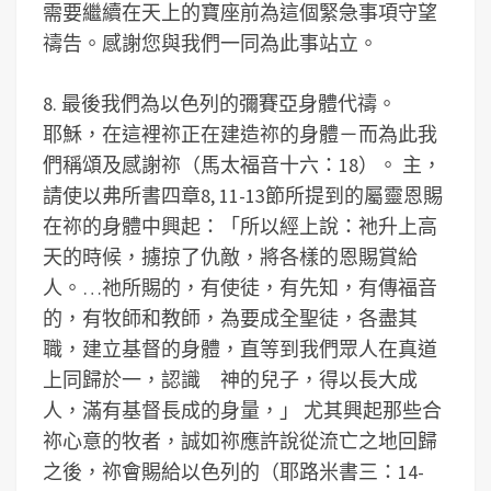
需要繼續在天上的寶座前為這個緊急事項守望
禱告。感謝您與我們一同為此事站立。
8. 最後我們為以色列的彌賽亞身體代禱。
耶穌，在這裡祢正在建造祢的身體－而為此我
們稱頌及感謝祢（馬太福音十六：18）。
主，
請使以弗所書四章8, 11-13節所提到的屬靈恩賜
在祢的身體中興起：「所以經上說：祂升上高
天的時候，擄掠了仇敵，將各樣的恩賜賞給
人。…祂所賜的，有使徒，有先知，有傳福音
的，有牧師和教師，為要成全聖徒，各盡其
職，建立基督的身體，直等到我們眾人在真道
上同歸於一，認識 神的兒子，得以長大成
人，滿有基督長成的身量，」
尤其興起那些合
祢心意的牧者，誠如祢應許說從流亡之地回歸
之後，祢會賜給以色列的（耶路米書三：14-