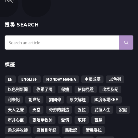
15:5）
搜㝷 SEARCH
標籤
EN
ENGLISH
MONDAY MANNA
中國成語
以色列
以色列新聞
你累了嗎
保捷
信仰見證
出埃及記
利未記
創世記
劉國偉
原文解經
國度禾場KHM
天人之聲
天堂
奇妙的創造
妥拉
妥拉人生
家庭
市井心靈
張哈拿牧師
愛情
敬拜
智慧
梁永善牧師
歳首到年終
民數記
清晨妥拉