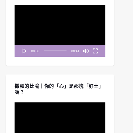
視
訊
播
放
器
00:00
00:41
撒種的比喻｜你的「心」是那塊「好土」
嗎？
視
訊
播
放