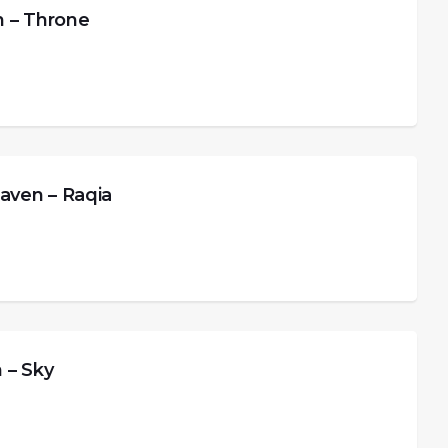
– Throne
en – Raqia
– Sky