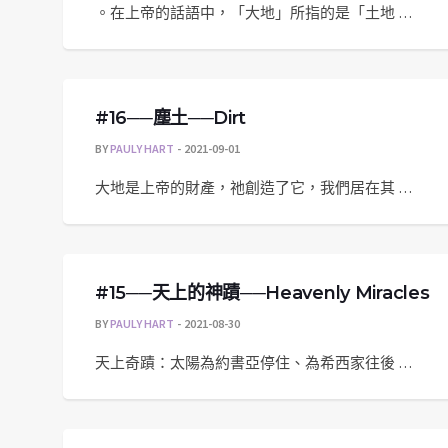
。在上帝的話語中，「大地」所指的是「土地 …
#16──塵土──Dirt
BY
PAULY HART
2021-09-01
大地是上帝的財產，祂創造了它，我們居在其 …
#15──天上的神蹟──Heavenly Miracles
BY
PAULY HART
2021-08-30
天上奇蹟：太陽為約書亞停住、為希西家往後 …