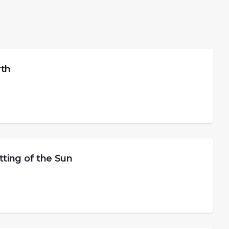
th
ng of the Sun