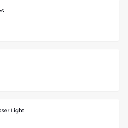
es
er Light