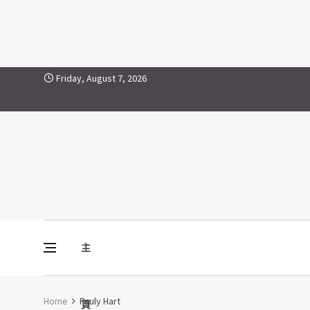
Pauly Hart
Skip to content
Friday, August 7, 2026
主
Vine Media
葡萄樹傳媒
Home
Pauly Hart
頁