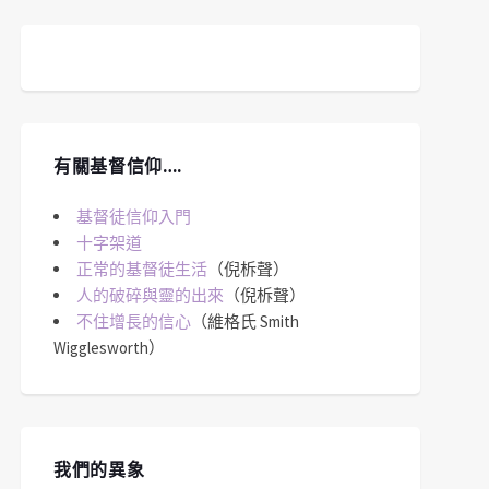
有關基督信仰….
基督徒信仰入門
十字架道
正常的基督徒生活
（倪柝聲）
人的破碎與靈的出來
（倪柝聲）
不住增長的信心
（維格氏 Smith
Wigglesworth）
我們的異象