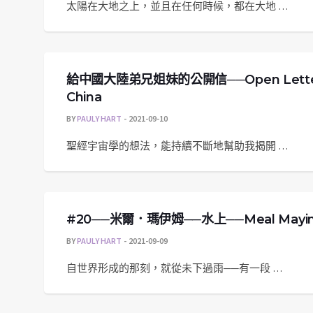
太陽在大地之上，並且在任何時候，都在大地 …
給中國大陸弟兄姐妹的公開信──Open Letter to m
China
BY
PAULY HART
2021-09-10
聖經宇宙學的想法，能持續不斷地幫助我揭開 …
#20──米爾．瑪伊姆──水上──Meal Mayim 
BY
PAULY HART
2021-09-09
自世界形成的那刻，就從未下過雨──有一段 …