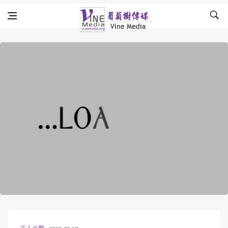
Skip to content
Vine Media
葡萄樹傳媒