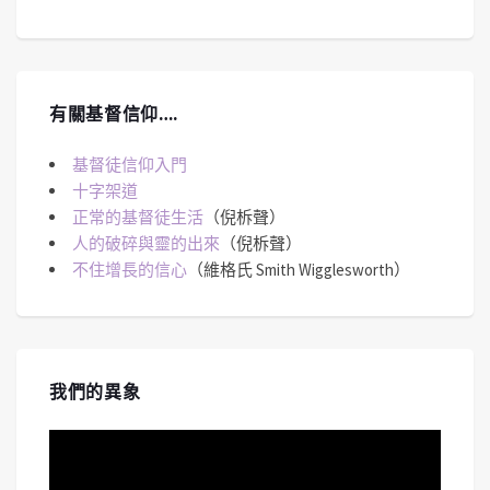
有關基督信仰….
基督徒信仰入門
十字架道
正常的基督徒生活
（倪柝聲）
人的破碎與靈的出來
（倪柝聲）
不住增長的信心
（維格氏 Smith Wigglesworth）
我們的異象
視
訊