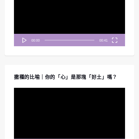
播
放
器
00:00
00:41
撒種的比喻｜你的「心」是那塊「好土」嗎？
視
訊
播
放
器