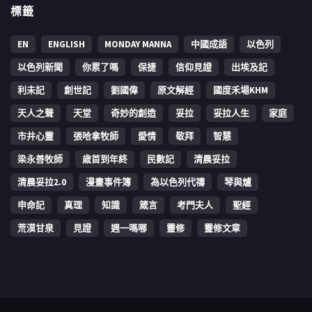
標籤
EN
ENGLISH
MONDAY MANNA
中國成語
以色列
以色列新聞
你累了嗎
保捷
信仰見證
出埃及記
利未記
創世記
劉國偉
原文解經
國度禾場KHM
天人之聲
天堂
奇妙的創造
妥拉
妥拉人生
家庭
市井心靈
張哈拿牧師
愛情
敬拜
智慧
梁永善牧師
歳首到年終
民數記
清晨妥拉
清晨妥拉2.0
漫畫事件簿
為以色列代禱
琴與爐
申命記
真理
知識
箴言
考門夫人
聖經
荒漠甘泉
見證
週一嗎哪
靈修
靈修文章