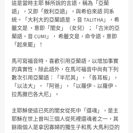
這是當時主耶 穌所說的言語，稱為「亞蘭
語」，又即「敘利亞語」，與希伯來語 同系
統。「大利大的亞蘭語是
，音 TALITHA」，希
臘文是
，意即「閨女」（女兒）；「古米的亞
蘭語
，音 CUMI」， 希臘文是
，命令語，意即
「起來罷」！
馬可寫福音時，喜歡引用亞蘭語，以增加事實
的真實性，除此語外，在馬可福音中尚有下列
數次引用亞蘭語：「半尼其」，「各耳板」，
「以法大」，「阿爸」，「以羅伊、以羅伊、
拉馬撒巴各大尼」。
主耶穌使這已死的閨女從死中「還魂」，是主
耶穌在世上曾叫三個人從死裡還魂者之一，其
餘兩個人是拿因寡婦的獨生子和馬 大馬利亞的