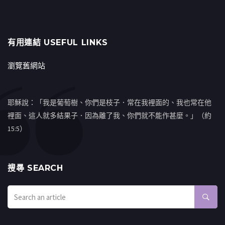
有用連結 USEFUL LINKS
瀏覽舊網站
耶穌說：「我是葡萄樹、你們是枝子．常在我裡面的、我也常在他
裡面、這人就多結果子．因為離了我、你們就不能作甚麼。」（約
15:5）
搜㝷 SEARCH