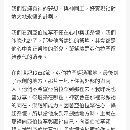
我們要擁有神的夢想、與神同工，好實現祂對
這大地永恆的計劃。
我們看到亞伯拉罕不僅在心中築起祭壇，我們
昨晚也說了，那些他所建造的祭壇，其實都是
他心中真正祭壇的影兒，築祭壇是亞伯拉罕留
給後代的遺產。
在創世記12章6節，亞伯拉罕經過那地，最後到
了示劍的地方，那片土地上住著外邦的迦南
人，他們不希望亞伯拉罕到那裡去。我昨晚也
曾分享，祭壇築在哪裡，神就會在那裡彰顯祂
的同在、榮耀和能力。因著亞伯拉罕在心中築
起祭壇，所以當他來到示劍這地方時，主就在
那裡向亞伯拉罕彰顯祂自己、向亞伯拉罕顯
現。祂對亞伯拉罕說：我會把這地賜給你。於