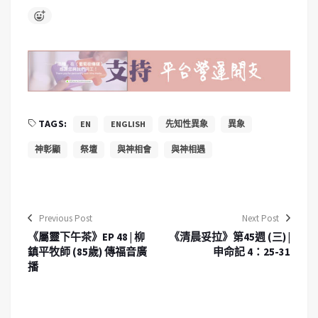
TAGS:
EN
ENGLISH
先知性異象
異象
神彰顯
祭壇
與神相會
與神相遇
Previous Post
Next Post
《屬靈下午茶》EP 48 | 柳
《清晨妥拉》第45週 (三) |
鎮平牧師 (85歲) 傳福音廣
申命記 4：25-31
播