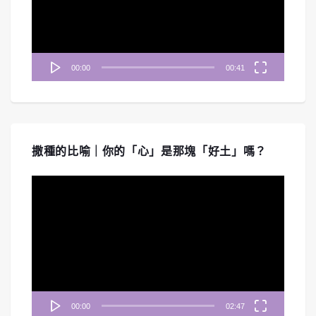
器
00:00
00:41
撒種的比喻｜你的「心」是那塊「好土」嗎？
視
訊
播
放
器
00:00
02:47