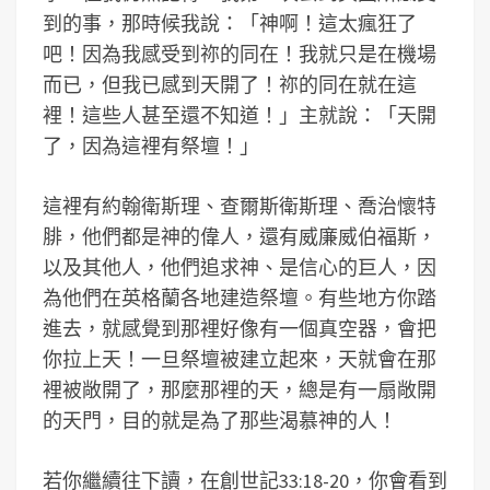
到的事，那時候我說：「神啊！這太瘋狂了
吧！因為我感受到祢的同在！我就只是在機場
而已，但我已感到天開了！祢的同在就在這
裡！這些人甚至還不知道！」主就說：「天開
了，因為這裡有祭壇！」
這裡有約翰衛斯理、查爾斯衛斯理、喬治懷特
腓，他們都是神的偉人，還有威廉威伯福斯，
以及其他人，他們追求神、是信心的巨人，因
為他們在英格蘭各地建造祭壇。有些地方你踏
進去，就感覺到那裡好像有一個真空器，會把
你拉上天！一旦祭壇被建立起來，天就會在那
裡被敞開了，那麼那裡的天，總是有一扇敞開
的天門，目的就是為了那些渴慕神的人！
若你繼續往下讀，在創世記33:18-20，你會看到