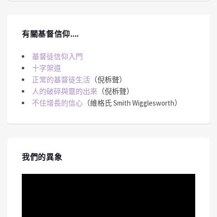
有關基督信仰….
基督徒信仰入門
十字架道
正常的基督徒生活
（倪柝聲）
人的破碎與靈的出來
（倪柝聲）
不住增長的信心
（維格氏 Smith Wigglesworth）
我們的異象
視
訊
播
放