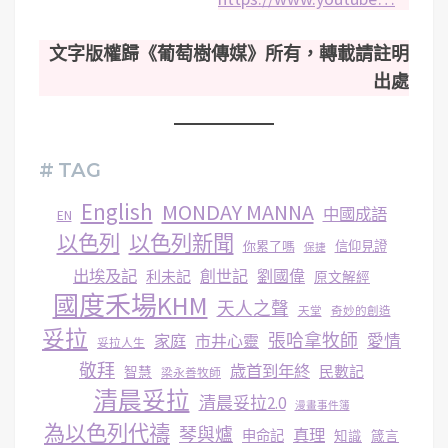
文字版權歸《葡萄樹傳媒》所有，轉載請註明
出處
# TAG
English
MONDAY MANNA
中國成語
EN
以色列
以色列新聞
你累了嗎
信仰見證
保捷
出埃及記
創世記
劉國偉
利未記
原文解經
國度禾場KHM
天人之聲
天堂
奇妙的創造
妥拉
張哈拿牧師
家庭
市井心靈
愛情
妥拉人生
敬拜
歳首到年終
民數記
智慧
梁永善牧師
清晨妥拉
清晨妥拉2.0
漫畫事件簿
為以色列代禱
琴與爐
真理
申命記
知識
箴言