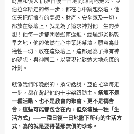
財產和僕人 開始日復一日地向迦南地走去。亞
伯拉罕所走的每一步，都在心中築起祭壇，他
每天把所擁有的夢想、財產、安全感及一切，
都放在祭壇上，就是為了追求神對他一生的夢
想！他每一步都朝著迦南邁進，經過那炎熱乾
旱之地，他卻依然在心中築起祭壇，願意為此
犧牲一切，放在這祭壇上，這都是為了擁有神
的夢想、與神同工，以實現祂對這大地永恆的
計劃。
就像我們昨晚說的，換句話說，亞伯拉罕每走
一步，都在背起他的十字架跟隨主。
祭壇不是
一種活動、也不是教會的聚會、更不是禱告
會，這些可能都包含在內，但祭壇是一種「生
活方式」──一種日復一日地撇下所有的生活方
式，為的就是要得著那無價的珍珠。