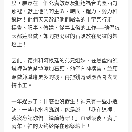
度，願意在一個充滿敵意及拒絕福音的墨西哥
那裡，獻上他們的生命、時間、體力、勞力和
錢財！他們天天背起他們屬靈的十字架行走──
禱告、服事、傳講、從事世俗的工作──他們每
天都這麼做，如同把屬靈的石頭放在屬靈的祭
壇上！
因此，德州和阿根廷的弟兄姐妹，在屬靈的領
域裡為這祭壇添加石頭，他們向神禱告，並願
意做兼職賺更多的錢，再把錢寄到墨西哥去支
持事工。
一年過去了，什麼也沒發生！神只有一些小造
訪、一些小水滴臨到，像是說：「我在這裡！
我沒忘記你們！繼續持守！」直到最後，滿了
兩年，神的火終於降在那祭壇上！