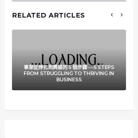
RELATED ARTICLES
事業從掙扎到興盛的 5 個步驟──5 STEPS
FROM STRUGGLING TO THRIVING IN
BUSINESS