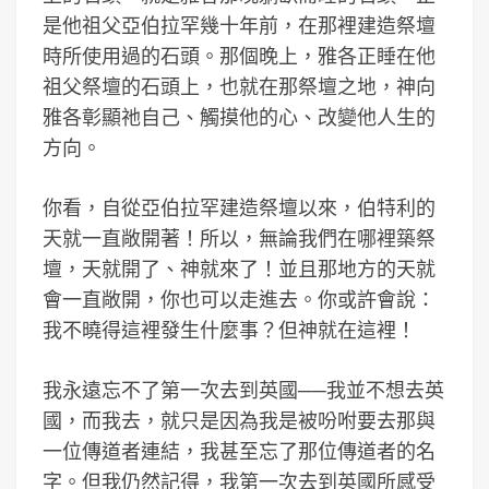
是他祖父亞伯拉罕幾十年前，在那裡建造祭壇
時所使用過的石頭。那個晚上，雅各正睡在他
祖父祭壇的石頭上，也就在那祭壇之地，神向
雅各彰顯祂自己、觸摸他的心、改變他人生的
方向。
你看，自從亞伯拉罕建造祭壇以來，伯特利的
天就一直敞開著！所以，無論我們在哪裡築祭
壇，天就開了、神就來了！並且那地方的天就
會一直敞開，你也可以走進去。你或許會說：
我不曉得這裡發生什麼事？但神就在這裡！
我永遠忘不了第一次去到英國──我並不想去英
國，而我去，就只是因為我是被吩咐要去那與
一位傳道者連結，我甚至忘了那位傳道者的名
字。但我仍然記得，我第一次去到英國所感受