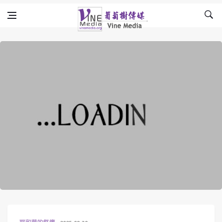
Skip to content
Vine Media
葡萄樹傳媒