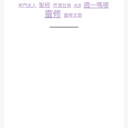
週一嗎哪
聖經
考門夫人
荒漠甘泉
見證
靈修
靈修文章