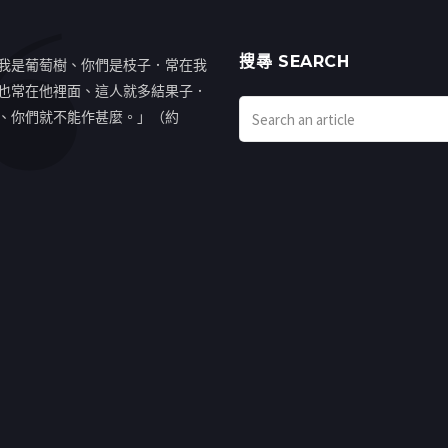
搜㝷 SEARCH
我是葡萄樹、你們是枝子．常在我
也常在他裡面、這人就多結果子．
、你們就不能作甚麼。」（約