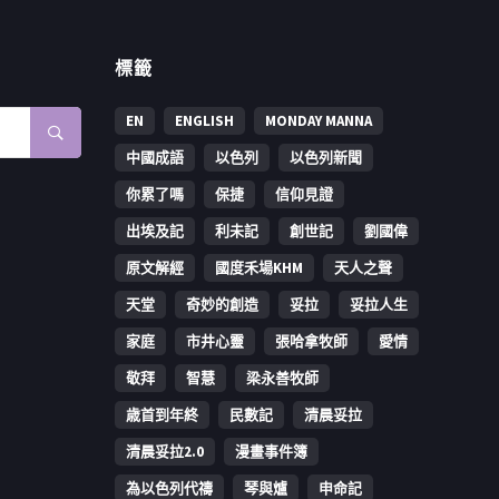
標籤
EN
ENGLISH
MONDAY MANNA
中國成語
以色列
以色列新聞
你累了嗎
保捷
信仰見證
出埃及記
利未記
創世記
劉國偉
原文解經
國度禾場KHM
天人之聲
天堂
奇妙的創造
妥拉
妥拉人生
家庭
市井心靈
張哈拿牧師
愛情
敬拜
智慧
梁永善牧師
歳首到年終
民數記
清晨妥拉
清晨妥拉2.0
漫畫事件簿
為以色列代禱
琴與爐
申命記