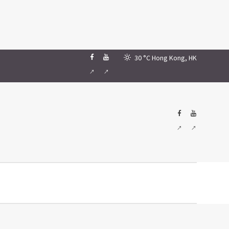
30 °C
Hong Kong, HK