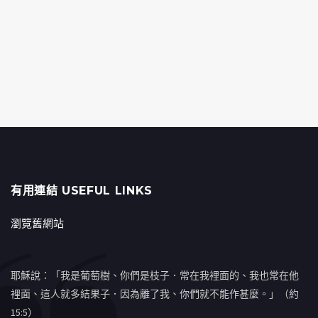
有用連結 USEFUL LINKS
瀏覽舊網站
耶穌說：「我是葡萄樹、你們是枝子．常在我裡面的、我也常在他
裡面、這人就多結果子．因為離了我、你們就不能作甚麼。」（約
15:5）