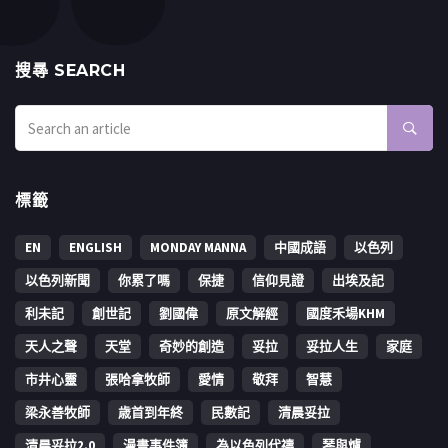
搜㝷 SEARCH
標籤
EN
ENGLISH
MONDAY MANNA
中國成語
以色列
以色列新聞
你累了嗎
保捷
信仰見證
出埃及記
利未記
創世記
劉國偉
原文解經
國度禾場KHM
天人之聲
天堂
奇妙的創造
妥拉
妥拉人生
家庭
市井心靈
張哈拿牧師
愛情
敬拜
智慧
梁永善牧師
歳首到年終
民數記
清晨妥拉
清晨妥拉2.0
漫畫事件簿
為以色列代禱
琴與爐