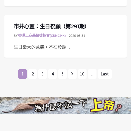
市井心靈：生日祝願（第291期）
BY
香港工商基督徒協會(CBMC HK)
2026-03-31
生日最大的意義，不在於慶 …
1
2
3
4
5
10
...
Last