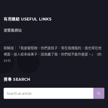
有用連結 USEFUL LINKS
瀏覽舊網站
耶穌說：「我是葡萄樹、你們是枝子．常在我裡面的、我也常在他
裡面、這人就多結果子．因為離了我、你們就不能作甚麼。」（約
15:5）
搜㝷 SEARCH