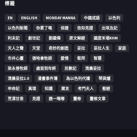
標籤
EN
ENGLISH
MONDAY MANNA
中國成語
以色列
以色列新聞
你累了嗎
保捷
信仰見證
出埃及記
利未記
創世記
劉國偉
原文解經
國度禾場KHM
天人之聲
天堂
奇妙的創造
妥拉
妥拉人生
家庭
市井心靈
張哈拿牧師
愛情
敬拜
智慧
梁永善牧師
歳首到年終
民數記
清晨妥拉
清晨妥拉2.0
漫畫事件簿
為以色列代禱
琴與爐
申命記
真理
知識
箴言
考門夫人
聖經
荒漠甘泉
見證
週一嗎哪
靈修
靈修文章