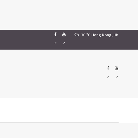
30 °C
Hong Kong, HK