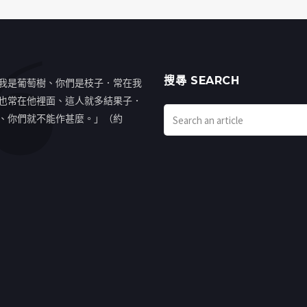
搜㝷 SEARCH
我是葡萄樹、你們是枝子．常在我
也常在他裡面、這人就多結果子．
、你們就不能作甚麼。」（約