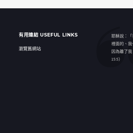
有用連結 USEFUL LINKS
耶穌說：「
裡面的、我
瀏覽舊網站
因為離了我
15:5）