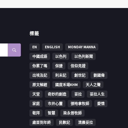
標籤
EN
ENGLISH
MONDAY MANNA
中國成語
以色列
以色列新聞
你累了嗎
保捷
信仰見證
出埃及記
利未記
創世記
劉國偉
原文解經
國度禾場KHM
天人之聲
天堂
奇妙的創造
妥拉
妥拉人生
家庭
市井心靈
張哈拿牧師
愛情
敬拜
智慧
梁永善牧師
歳首到年終
民數記
清晨妥拉