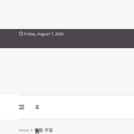
宇宙
Skip to content
Friday, August 7, 2026
主
Vine Media
葡萄樹傳媒
Home
標籤:
宇宙
頁