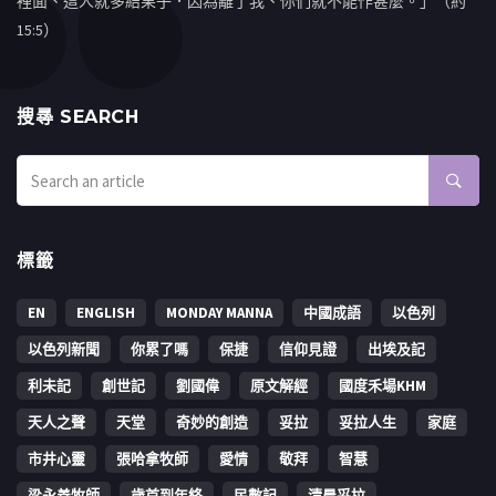
裡面、這人就多結果子．因為離了我、你們就不能作甚麼。」（約
15:5）
搜㝷 SEARCH
標籤
EN
ENGLISH
MONDAY MANNA
中國成語
以色列
以色列新聞
你累了嗎
保捷
信仰見證
出埃及記
利未記
創世記
劉國偉
原文解經
國度禾場KHM
天人之聲
天堂
奇妙的創造
妥拉
妥拉人生
家庭
市井心靈
張哈拿牧師
愛情
敬拜
智慧
梁永善牧師
歳首到年終
民數記
清晨妥拉