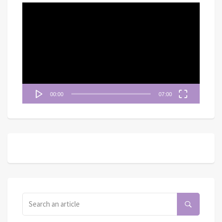
視
訊
播
放
器
00:00
07:00