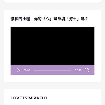
撒種的比喻｜你的「心」是那塊「好土」嗎？
視
訊
播
放
器
00:00
02:47
LOVE IS MIRACIO