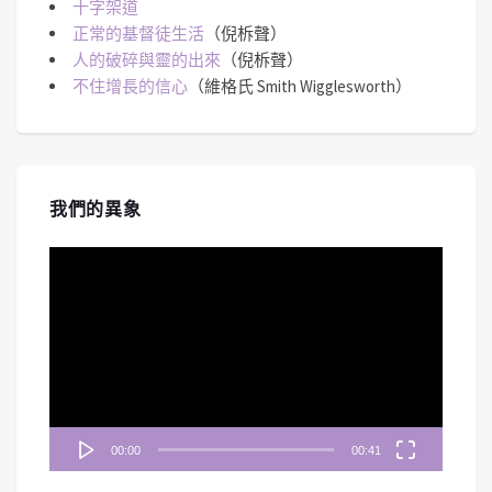
十字架道
正常的基督徒生活
（倪柝聲）
人的破碎與靈的出來
（倪柝聲）
不住增長的信心
（維格氏 Smith Wigglesworth）
我們的異象
視
訊
播
放
器
00:00
00:41