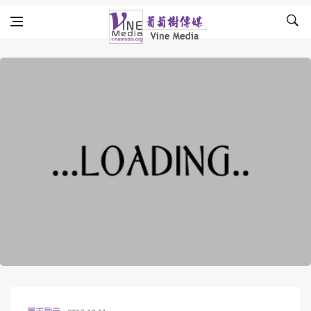
Skip to content
Vine Media
葡萄樹傳媒