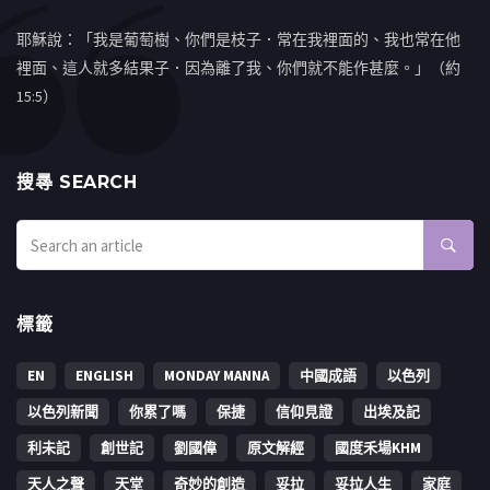
耶穌說：「我是葡萄樹、你們是枝子．常在我裡面的、我也常在他
裡面、這人就多結果子．因為離了我、你們就不能作甚麼。」（約
15:5）
搜㝷 SEARCH
標籤
EN
ENGLISH
MONDAY MANNA
中國成語
以色列
以色列新聞
你累了嗎
保捷
信仰見證
出埃及記
利未記
創世記
劉國偉
原文解經
國度禾場KHM
天人之聲
天堂
奇妙的創造
妥拉
妥拉人生
家庭