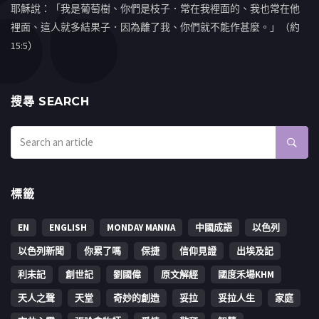
耶穌說：「我是葡萄樹、你們是枝子．常在我裡面的、我也常在他
裡面、這人就多結果子．因為離了我、你們就不能作甚麼。」（約
15:5）
搜㝷 SEARCH
標籤
EN
ENGLISH
MONDAY MANNA
中國成語
以色列
以色列新聞
你累了嗎
保捷
信仰見證
出埃及記
利未記
創世記
劉國偉
原文解經
國度禾場KHM
天人之聲
天堂
奇妙的創造
妥拉
妥拉人生
家庭