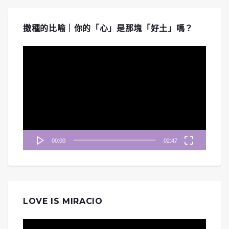
撒種的比喻｜你的「心」是那塊「好土」嗎？
視
訊
播
放
器
00:00
02:47
LOVE IS MIRACIO
視