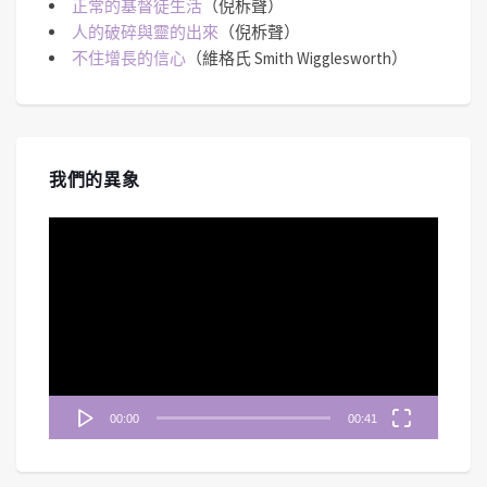
正常的基督徒生活
（倪柝聲）
人的破碎與靈的出來
（倪柝聲）
不住增長的信心
（維格氏 Smith Wigglesworth）
我們的異象
視
訊
播
放
器
00:00
00:41