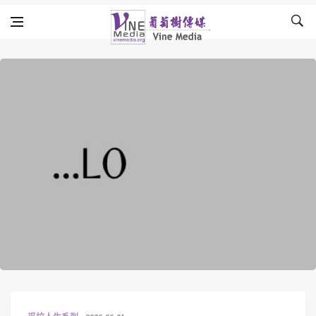
Skip to content
Vine Media
葡萄樹傳媒