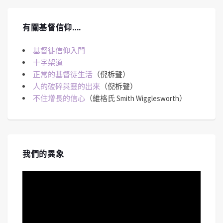
有關基督信仰….
基督徒信仰入門
十字架道
正常的基督徒生活
（倪柝聲）
人的破碎與靈的出來
（倪柝聲）
不住增長的信心
（維格氏 Smith Wigglesworth）
我們的異象
視
訊
播
放