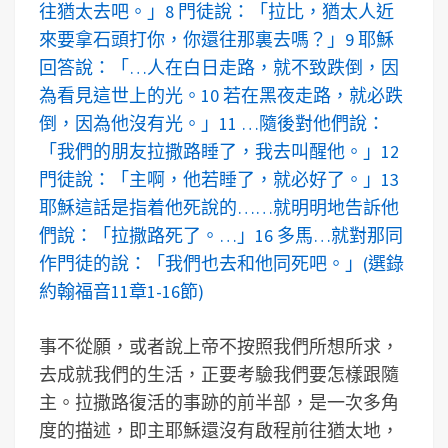
往猶太去吧。」8 門徒說：「拉比，猶太人近
來要拿石頭打你，你還往那裏去嗎？」9 耶穌
回答說：「…人在白日走路，就不致跌倒，因
為看見這世上的光。10 若在黑夜走路，就必跌
倒，因為他沒有光。」11 …隨後對他們說：
「我們的朋友拉撒路睡了，我去叫醒他。」12
門徒說：「主啊，他若睡了，就必好了。」13
耶穌這話是指着他死說的……就明明地告訴他
們說：「拉撒路死了。…」16 多馬…就對那同
作門徒的說：「我們也去和他同死吧。」(選錄
約翰福音11章1-16節)
事不從願，或者說上帝不按照我們所想所求，
去成就我們的生活，正要考驗我們要怎樣跟隨
主。拉撒路復活的事跡的前半部，是一次多角
度的描述，即主耶穌還沒有啟程前往猶太地，