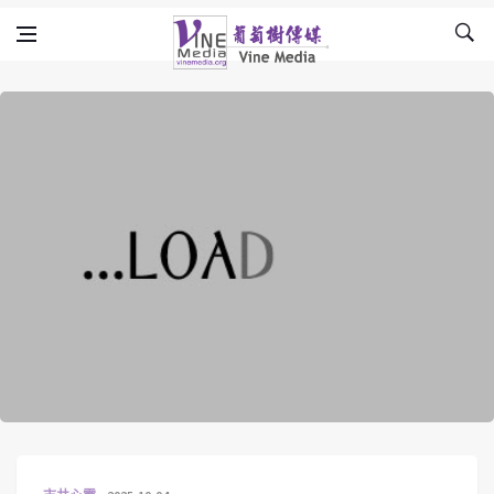
Skip to content
Vine Media
葡萄樹傳媒