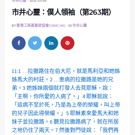
市井心靈
2025-10-04
市井心靈：僕人領袖（第263期）
BY
香港工商基督徒協會(CBMC HK)
IN
市井心靈
11:1 …拉撒路住在伯大尼，就是馬利亞和她姊
姊馬大的村莊。2 …患病的拉撒路是她的兄
弟。3 她姊妹兩個就打發人去見耶穌，說：
「主啊，你所愛的人病了。」4 耶穌就說：
「這病不至於死，乃是為上帝的榮耀，叫上帝
的兒子因此得榮耀。」5 耶穌素來愛馬大和她
妹子並拉撒路。6 聽見拉撒路病了，就在所居
之地仍住了兩天。7 然後對門徒說：「我們再