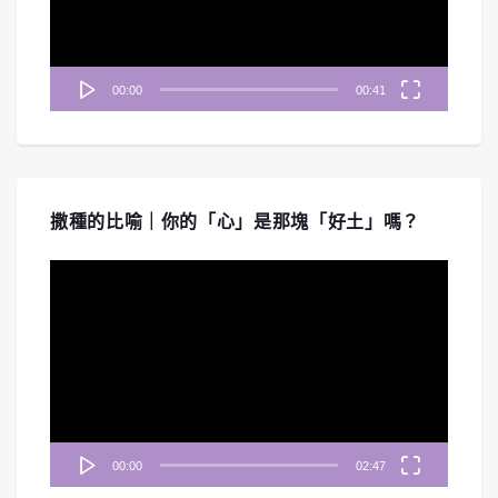
器
00:00
00:41
撒種的比喻｜你的「心」是那塊「好土」嗎？
視
訊
播
放
器
00:00
02:47