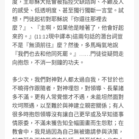
度，主耶穌大抵會被指控欠缺諮詢、不顧及人
的感受、低透明度、甚至獨行獨斷一言堂。試
想，門徒起初對耶穌説『你還往那裡去
麼？』、『主啊，如果他是睡著了，他會好起
來的。』(11:12現中譯本)這兩句話的潛台詞豈
不是『無須前往』麼？然後，多馬晦氣地說
『我們也去和他同死罷。』……門徒從疑問走
向抱怨，不消一刻鐘的功夫。
多少次，我們對神對人都太過自我，不甘於也
不曉得作跟隨者，對神埋怨，對領導、長輩諸
多不滿。更有人常覺懷才不遇，未能坦然面對
坎坷際遇，以至難於與神建立親密關係；有人
很多時抱怨領導沒有讓自己更早或及早知道事
情原委，不滿未獲告知全幅圖畫而生怨懟；在
教會中，我見過因為自己無被邀請參與決策，