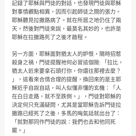
記録了耶穌與門徒的對話，也發現門徒與耶穌
對事情觀點相異，因而引起師徒之間的張力。
耶穌聽見拉撒路病了。就在所居之地仍住了兩
天。然後對門徒來說，最莫名其妙的，也許是
耶穌在拉撒路死了之後才啟程。
另一方面，耶穌面對猶太人的妒恨，隨時招惹
殺身之禍，門徒提醒祂何必冒這個險: 「拉比，
猶太人近來要拿石頭打你，你還往那裡去麼？
」，這看來合情合理的提醒，換回來的是主耶
穌近乎自說自話，叫人似懂非懂的玄機：「人
在白日走路，就不至跌倒。」，門徒對耶穌的
決定何只充滿疑問，尤其是當耶穌告訴門徒拉
撒路已經死了之後，多馬的晦氣話就出台了：
「就對那同作門徒的說：我們也去和他同死
罷。」