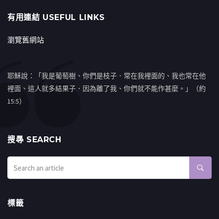
有用連結 USEFUL LINKS
瀏覽舊網站
耶穌說：「我是葡萄樹、你們是枝子．常在我裡面的、我也常在他
裡面、這人就多結果子．因為離了我、你們就不能作甚麼。」（約
15:5）
搜㝷 SEARCH
標籤