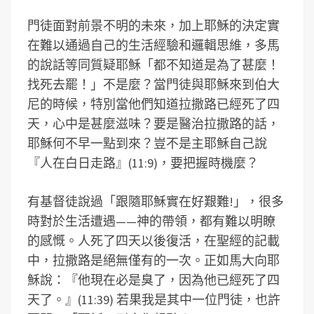
門徒面對前景不明的未來，加上耶穌的決定實
在難以通過自己的生活經驗和邏輯思維，多馬
的說話等同質疑耶穌「都不知道是為了甚麼！
找死去罷！」不是麼？當門徒與耶穌來到伯大
尼的時候，特別當他們知道拉撒路已經死了四
天，心中是甚麼滋味？要是醫治拉撒路的話，
耶穌何不早一點到來？豈不是主耶穌自己說
『人在白日走路』(11:9)，要把握時機麼？
有基督徒說過「跟隨耶穌實在好艱難!」，很多
時對於生活遭遇——神的帶領，都有難以明瞭
的感慨。人死了四天以後復活，在聖經的記載
中，拉撒路是絕無僅有的一次。正如馬大向耶
穌說：『他現在必是臭了，因為他已經死了四
天了。』(11:39) 若果我是其中一位門徒，也許