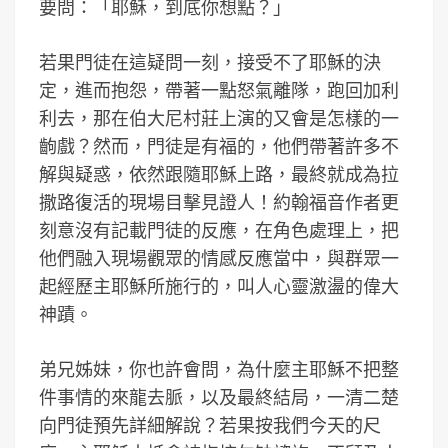
要問：「耶穌，到底你想點？」
若果門徒在這疑問一刻，接受不了耶穌的決
定，進而抱怨，帶著一點怒氣離隊，跑回加利
利去，那在伯大尼村莊上演的又會是怎樣的一
齣戲？然而，門徒是有福的，他們帶著許多不
解與疑惑，依然跟隨耶穌上路，最終就成為拉
撒路復活的現場目擊見證人！約翰福音作者更
刻意沒有記載門徒的反應，在角色處理上，把
他們融入現場觀眾的情感反應當中，與群眾一
起經歷主耶穌所施行的，叫人心靈激盪的偉大
神蹟。
弟兄姊妹，你也許會問，為什麼主耶穌不把整
件事情的來龍去脈，以及最終結局，一清二楚
向門徒預先詳細解說？若果按我們今天的尺