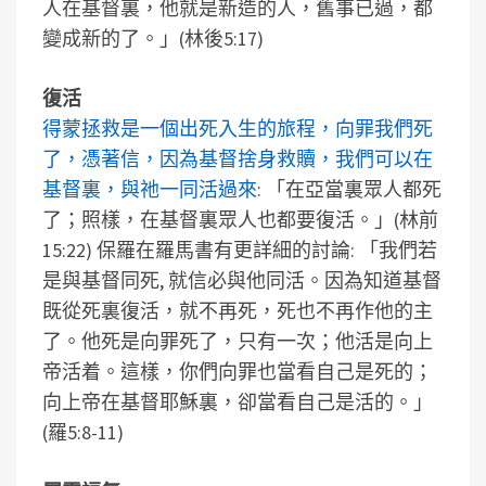
人在基督裏，他就是新造的人，舊事已過，都
變成新的了。」(林後5:17)
復活
得蒙拯救是一個出死入生的旅程，向罪我們死
了，憑著信，因為基督捨身救贖，我們可以在
基督裏，與祂一同活過來
: 「在亞當裏眾人都死
了；照樣，在基督裏眾人也都要復活。」(林前
15:22) 保羅在羅馬書有更詳細的討論: 「我們若
是與基督同死, 就信必與他同活。因為知道基督
既從死裏復活，就不再死，死也不再作他的主
了。他死是向罪死了，只有一次；他活是向上
帝活着。這樣，你們向罪也當看自己是死的；
向上帝在基督耶穌裏，卻當看自己是活的。」
(羅5:8-11)