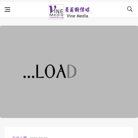
Skip to content
Vine Media
葡萄樹傳媒