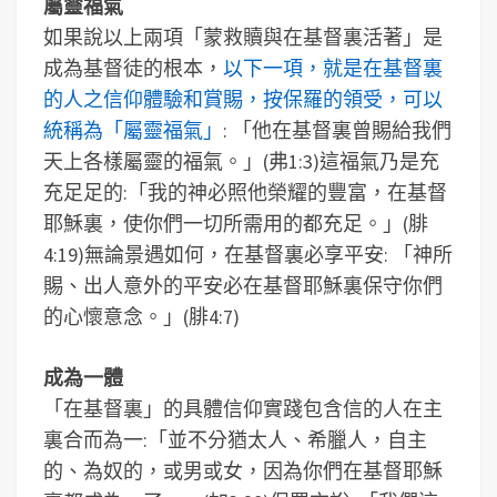
屬靈福氣
如果說以上兩項「蒙救贖與在基督裏活著」是
成為基督徒的根本，
以下一項，就是在基督裏
的人之信仰體驗和賞賜，按保羅的領受，可以
統稱為「屬靈福氣」
: 「他在基督裏曾賜給我們
天上各樣屬靈的福氣。」(弗1:3)這福氣乃是充
充足足的:「我的神必照他榮耀的豐富，在基督
耶穌裏，使你們一切所需用的都充足。」(腓
4:19)無論景遇如何，在基督裏必享平安: 「神所
賜、出人意外的平安必在基督耶穌裏保守你們
的心懷意念。」(腓4:7)
成為一體
「在基督裏」的具體信仰實踐包含信的人在主
裏合而為一:「並不分猶太人、希臘人，自主
的、為奴的，或男或女，因為你們在基督耶穌