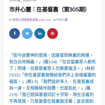
市井心靈
2026-07-08
市井心靈：在基督裏（第305期）
BY
香港工商基督徒協會(CBMC HK)
IN
市井心靈
「如今卻蒙神的恩典，因基督耶穌裏的救贖，
就白白地稱義。」(羅3:24) 「在亞當裏眾人都死
了；照樣，在基督裏眾人也都要復活。」(林前
15:22)「他在基督裏曾賜給我們天上各樣屬靈的
福氣。」(弗1:3) 「我們這許多人，在基督裏成
為一身，互相聯絡作肢體，也是如此。」(羅
12:5)「我已經與基督同釘十字架，現在活着的
不再是我，乃是基督在我裏面活著；並且我如