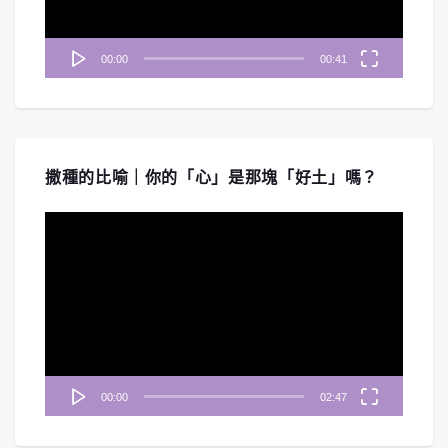
00:00
00:41
撒種的比喻｜你的「心」是那塊「好土」嗎？
視
訊
播
放
器
00:00
02:47