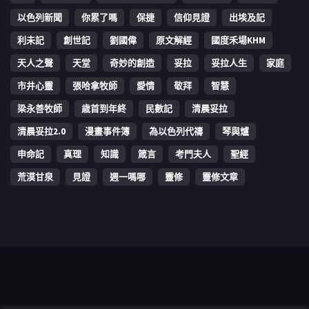
以色列新聞
你累了嗎
保捷
信仰見證
出埃及記
利未記
創世記
劉國偉
原文解經
國度禾場KHM
天人之聲
天堂
奇妙的創造
妥拉
妥拉人生
家庭
市井心靈
張哈拿牧師
愛情
敬拜
智慧
梁永善牧師
歳首到年終
民數記
清晨妥拉
清晨妥拉2.0
漫畫事件簿
為以色列代禱
琴與爐
申命記
真理
知識
箴言
考門夫人
聖經
荒漠甘泉
見證
週一嗎哪
靈修
靈修文章