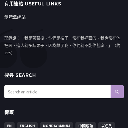
有用連結 USEFUL LINKS
瀏覽舊網站
耶穌說：「我是葡萄樹、你們是枝子．常在我裡面的、我也常在他
裡面、這人就多結果子．因為離了我、你們就不能作甚麼。」（約
15:5）
搜㝷 SEARCH
標籤
EN
ENGLISH
MONDAY MANNA
中國成語
以色列