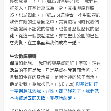
裏都成為一了。」(加3:28)保羅亦說: 「我們這
許多人，在基督裏成為一身，互相聯絡作肢
體，也是如此。」(羅12:5)這種合一不單體認於
我們有限的生活圈之中，其實包括同時代我們
所認識與不認識的信徒，也包含歷世歷代的聖
徒，從這一個觀點遠望，葬在聖山公園的巴色
會先賢，在主裏面與我們成為一體。
生命徹底翻轉
保羅如此說: 「我已經與基督同釘十字架，現在
活着的不再是我，乃是基督在我裏面活著；並
且我如今在肉身活着，是因信神的兒子而活，
他是愛我，為我捨己。」(加 2:20)
與基督同釘
十字架意味舊我、罪性，都已經死了，我們就
不再被過去的失敗、罪疚所綑綁。