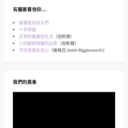
有關基督信仰….
基督徒信仰入門
十字架道
正常的基督徒生活
（倪柝聲）
人的破碎與靈的出來
（倪柝聲）
不住增長的信心
（維格氏 Smith Wigglesworth）
我們的異象
視
訊
播
放
器