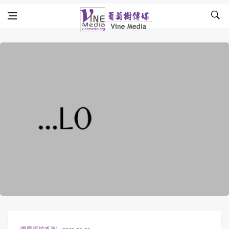
Skip to content
Vine Media
葡萄樹傳媒