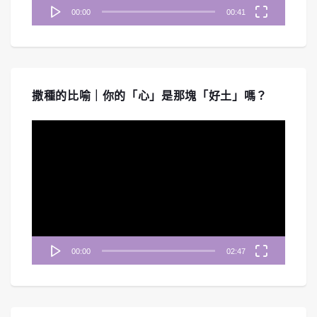
00:00
00:41
撒種的比喻｜你的「心」是那塊「好土」嗎？
視
訊
播
放
器
00:00
02:47