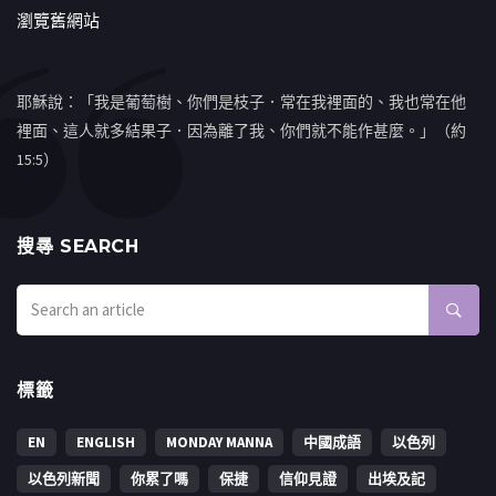
瀏覽舊網站
耶穌說：「我是葡萄樹、你們是枝子．常在我裡面的、我也常在他
裡面、這人就多結果子．因為離了我、你們就不能作甚麼。」（約
15:5）
搜㝷 SEARCH
標籤
EN
ENGLISH
MONDAY MANNA
中國成語
以色列
以色列新聞
你累了嗎
保捷
信仰見證
出埃及記