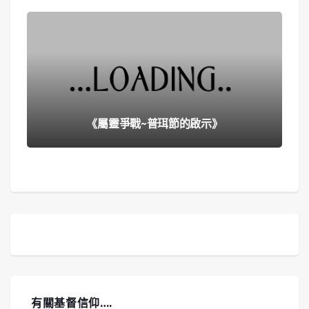
《屬靈爭戰~普珥節的啟示》
有關基督信仰….