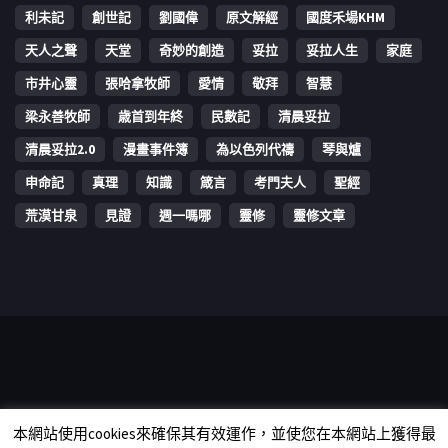
利未記
創世記
劉國偉
原文解經
國度禾場KHM
天人之聲
天堂
奇妙的創造
妥拉
妥拉人生
家庭
市井心靈
張哈拿牧師
愛情
敬拜
智慧
梁永善牧師
歳首到年終
民數記
清晨妥拉
清晨妥拉2.0
漫畫事件簿
為以色列代禱
琴與爐
申命記
真理
知識
箴言
考門夫人
聖經
荒漠甘泉
見證
週一嗎哪
靈修
靈修文章
Copyright © 2006-2026 The Vine Media Organization Limited. All
本網站使用cookies來確保其有效運作，並使您在本網站上獲得最
rights reserved.