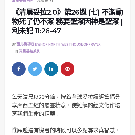
清晨妥拉系列
2026-05-31
《清晨妥拉2.0》第26週 (七) 不潔動
物死了仍不潔 務要聖潔因神是聖潔 |
利未記 11:26-47
BY
西北祈禱院 NWHOP NORTH-WEST HOUSE OF PRAYER
IN
清晨妥拉系列
每天清晨以20分鐘，按着全球妥拉讀經篇幅分
享摩西五經的屬靈精意，使難解的經文化作培
育我們生命的精華！
惟願趁還有機會的時候可以多點尋求真智慧，