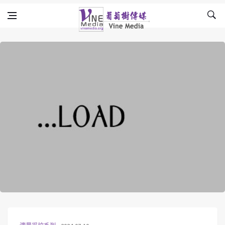
Skip to content
Vine Media
葡萄樹傳媒