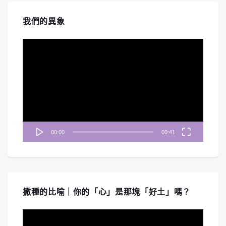
我們的異象
視
訊
播
放
器
00:00
00:41
撒種的比喻｜你的「心」是那塊「好土」嗎？
視