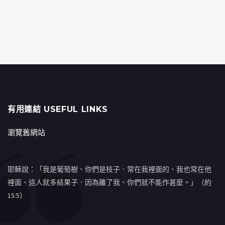
有用連結 USEFUL LINKS
瀏覽舊網站
耶穌說：「我是葡萄樹、你們是枝子．常在我裡面的、我也常在他
裡面、這人就多結果子．因為離了我、你們就不能作甚麼。」（約
15:5）