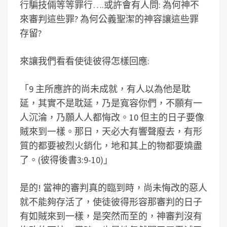
行騙技倆等等罪行….或許會有人問: 為何神不
來審判這些罪? 為何公義聖潔的神容讓這些罪
存留?
來讓我們看看使徒彼得怎樣回應:
「9 主所應許的尚未成就，有人以為他是耽
延，其實不是耽延，乃是寬容你們，不願有一
人沉淪，乃願人人都悔改。10 但主的日子要像
賊來到一樣。那日，天必大有響聲廢去，有形
質的都要被烈火銷化，地和其上的物都要燒盡
了。(彼得後書3:9-10)」
是的! 當神的審判真的臨到時，尚未悔改的惡人
就不能夠存活了，使徒彼得形容那審判的日子
有如賊來到一樣，是突然而至的，神審判沒有