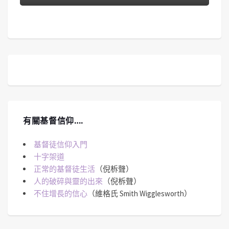
有關基督信仰….
基督徒信仰入門
十字架道
正常的基督徒生活
（倪柝聲）
人的破碎與靈的出來
（倪柝聲）
不住增長的信心
（維格氏 Smith Wigglesworth）