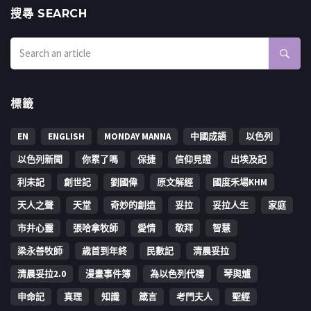
搜㝷 SEARCH
標籤
EN
ENGLISH
MONDAY MANNA
中國成語
以色列
以色列新聞
你累了嗎
保捷
信仰見證
出埃及記
利未記
創世記
劉國偉
原文解經
國度禾場KHM
天人之聲
天堂
奇妙的創造
妥拉
妥拉人生
家庭
市井心靈
張哈拿牧師
愛情
敬拜
智慧
梁永善牧師
歳首到年終
民數記
清晨妥拉
清晨妥拉2.0
漫畫事件簿
為以色列代禱
琴與爐
申命記
真理
知識
箴言
考門夫人
聖經