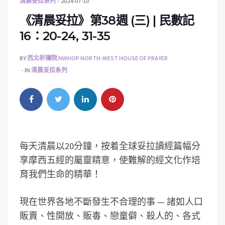
清晨妥拉系列
2024-07-10
《清晨妥拉》第38週 (三) | 民數記
16：20-24, 31-35
BY
西北祈禱院 NWHOP NORTH-WEST HOUSE OF PRAYER
IN
清晨妥拉系列
每天清晨以20分鐘，按着全球妥拉讀經篇幅分
享摩西五經的屬靈精意，使難解的經文化作培
育我們生命的精華！
現在世界各地不斷發生不合理的事 — 諸如人口
販賣、性開放、販毒、戀童僻、殺人的、各式