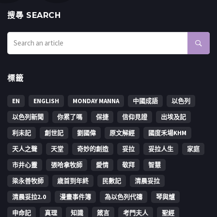
搜㝷 SEARCH
標籤
EN
ENGLISH
MONDAY MANNA
中國成語
以色列
以色列新聞
你累了嗎
保捷
信仰見證
出埃及記
利未記
創世記
劉國偉
原文解經
國度禾場KHM
天人之聲
天堂
奇妙的創造
妥拉
妥拉人生
家庭
市井心靈
張哈拿牧師
愛情
敬拜
智慧
梁永善牧師
歳首到年終
民數記
清晨妥拉
清晨妥拉2.0
漫畫事件簿
為以色列代禱
琴與爐
申命記
真理
知識
箴言
考門夫人
聖經