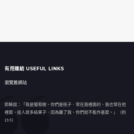
有用連結 USEFUL LINKS
瀏覽舊網站
耶穌說：「我是葡萄樹、你們是枝子．常在我裡面的、我也常在他
裡面、這人就多結果子．因為離了我、你們就不能作甚麼。」（約
15:5）