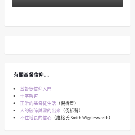
有關基督信仰….
基督徒信仰入門
十字架道
正常的基督徒生活
（倪柝聲）
人的破碎與靈的出來
（倪柝聲）
不住增長的信心
（維格氏 Smith Wigglesworth）