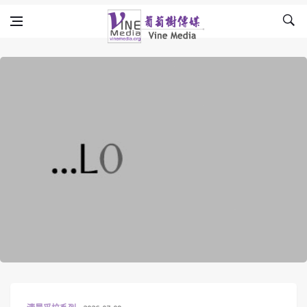
Skip to content
Vine Media
葡萄樹傳媒