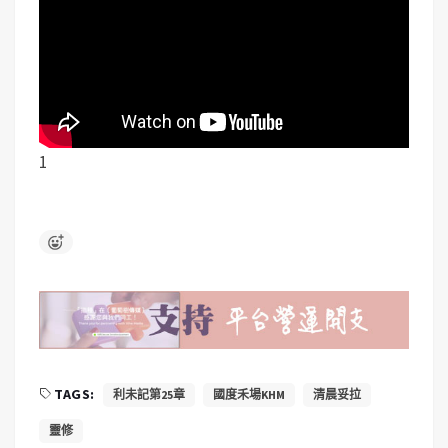
1
TAGS:
利未記第25章
國度禾場KHM
清晨妥拉
靈修