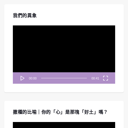
我們的異象
視
訊
播
放
器
00:00
00:41
撒種的比喻｜你的「心」是那塊「好土」嗎？
視