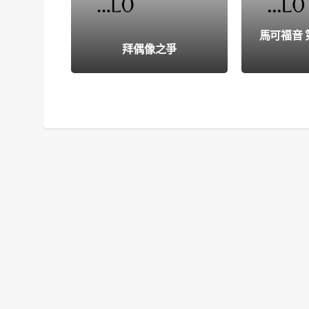
馬可福音
拜偶像之爭