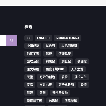
標籤
EN
ENGLISH
MONDAY MANNA
中國成語
以色列
以色列新聞
你累了嗎
保捷
信仰見證
出埃及記
利未記
創世記
劉國偉
原文解經
國度禾場KHM
天人之聲
天堂
奇妙的創造
妥拉
妥拉人生
家庭
市井心靈
張哈拿牧師
愛情
敬拜
智慧
梁永善牧師
歳首到年終
民數記
清晨妥拉