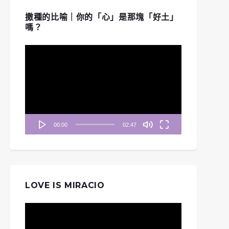
撒種的比喻｜你的「心」是那塊「好土」
嗎？
視
訊
播
放
器
00:00
02:47
LOVE IS MIRACIO
視
訊