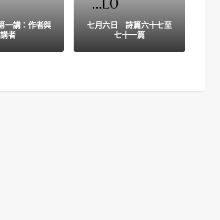
5
 第一講：作者與
七月六日 詩篇六十七至
三
講者
七十一篇