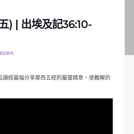
 | 出埃及記36:10-
妥拉系列
妥拉讀經篇幅分享摩西五經的屬靈精意，使難解的