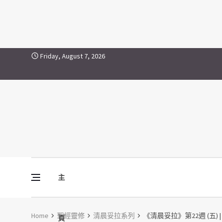
Skip to content
Friday, August 7, 2026
主
Vine Media
葡萄樹傳媒
Home
聖經靈修
清晨妥拉系列
《清晨妥拉》第22週 (五) | 
頁