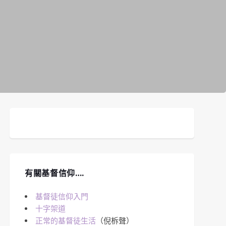
有關基督信仰….
基督徒信仰入門
十字架道
正常的基督徒生活
（倪柝聲）