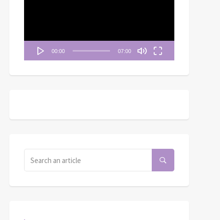
播
放
2方面的突破與復興│第
天│求主打破不禱告和
一月二十五日──幫助和安
器
屬靈怠惰冷淡的慣性
慰
00:00
07:00