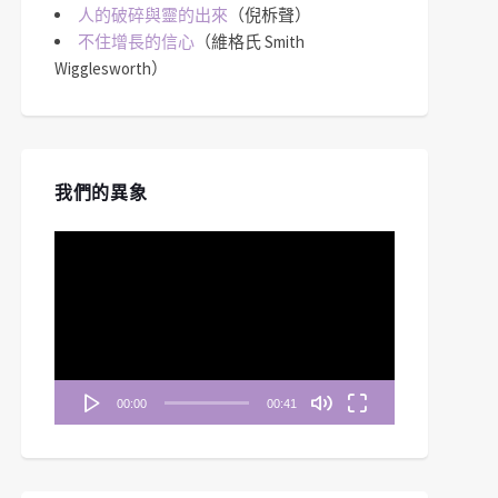
人的破碎與靈的出來
（倪柝聲）
不住增長的信心
（維格氏 Smith
Wigglesworth）
我們的異象
視
訊
播
放
器
00:00
00:41