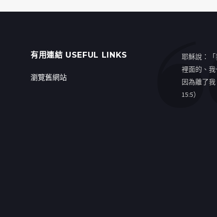
有用連結 USEFUL LINKS
耶穌說：「
裡面的、我
瀏覽舊網站
因為離了我
15:5）