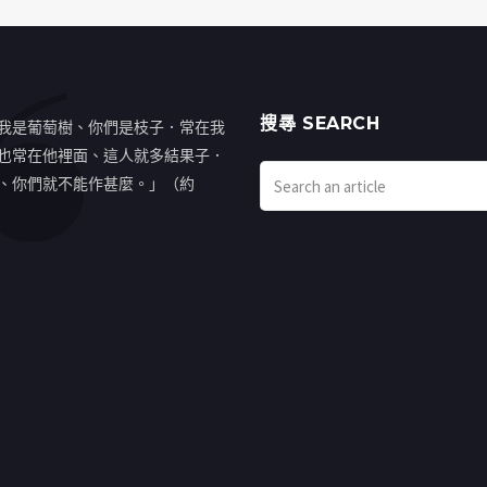
搜㝷 SEARCH
我是葡萄樹、你們是枝子．常在我
也常在他裡面、這人就多結果子．
、你們就不能作甚麼。」（約