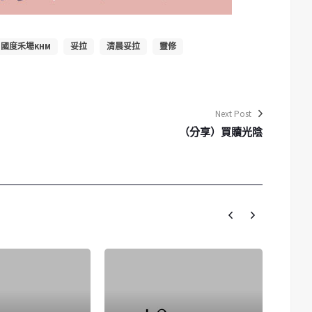
國度禾場KHM
妥拉
清晨妥拉
靈修
Next Post
（分享）買贖光陰