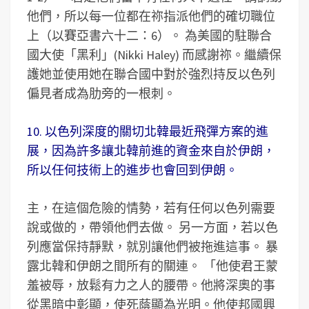
他們，所以每一位都在祢指派他們的確切職位
上（以賽亞書六十二：6）。 為美國的駐聯合
國大使「黑利」(Nikki Haley) 而感謝祢。繼續保
護她並使用她在聯合國中對於強烈持反以色列
偏見者成為肋旁的一根刺。
10. 以色列深度的關切北韓最近飛彈方案的進
展，因為許多讓北韓前進的資金來自於伊朗，
所以任何技術上的進步也會回到伊朗。
主，在這個危險的情勢，若有任何以色列需要
說或做的，帶領他們去做。 另一方面，若以色
列應當保持靜默，就別讓他們被拖進這事。 暴
露北韓和伊朗之間所有的關連。 「他使君王蒙
羞被辱，放鬆有力之人的腰帶。他將深奧的事
從黑暗中彰顯，使死蔭顯為光明。他使邦國興