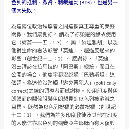
色列的抵制、撤資、制裁運動 (BDS)，也是另一
個大失敗。
為這兩位政治領導者之間這個真正尊重的美好
關係，我們感謝祢。 請為了祢榮耀的緣故使用
它（詩篇一一五：1-3）。 願「納坦雅胡」以及
他對生命的看法影響「莫迪」，超過反過來的
影響（創世記十二：2）。 感謝祢，「莫迪」
沒去拜訪在拉馬拉的「阿巴斯」總統，而且在
公開的場合，他隻字都沒說過「巴勒斯坦」這
個詞。為這位沒踏觸「避免冒犯人」(politically
correct)之線的領導者而感謝祢。 使用印度與伊
朗體面的關係阻礙伊朗想見到以色列被消滅之
目標。 既然為以色列祝福的必蒙祝福（創世記
十二：3），我們為許多印度教徒及其他在印度
的人能信靠以色列的彌賽亞主耶穌而有大復興