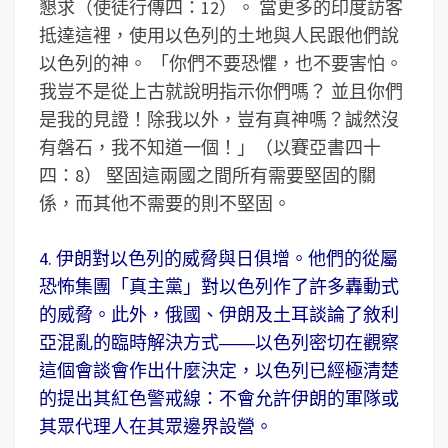
懇求（使徒行傳四：12）。 當更多的印度訪客
抵達這裡，使用以色列的土地與人民跟他們說
以色列的神。 「你們不要恐懼，也不要害怕。
我豈不是從上古就說明指示你們嗎？ 並且你們
是我的見證！除我以外，豈有真神嗎？誠然沒
有磐石，我不知道一個！」（以賽亞書四十
四：8） 堅固這兩國之間所有需要堅固的關
係，而其他不需要的則不堅固。
4. 伊朗對以色列的威脅與日俱增。他們的從屬
恐怖集團「真主黨」對以色列作了許多轟動式
的威脅。此外，俄國、伊朗及土耳談論了敘利
亞混亂的臨時解決方式――以色列密切在觀察
這個會談會作出什麼決定，以色列已經極清楚
的提出其紅色警戒線：不會允許伊朗的軍隊或
其眾代理人在其眾邊界設營。