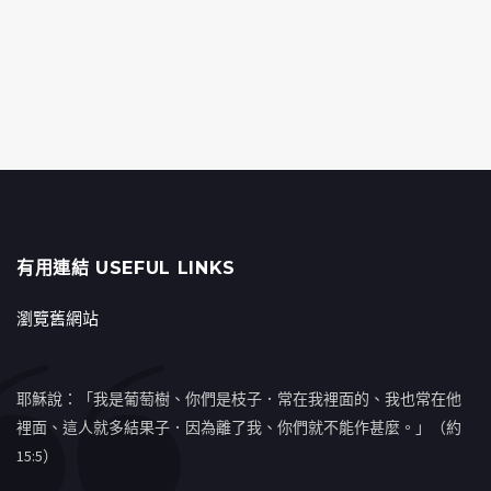
有用連結 USEFUL LINKS
瀏覽舊網站
耶穌說：「我是葡萄樹、你們是枝子．常在我裡面的、我也常在他
裡面、這人就多結果子．因為離了我、你們就不能作甚麼。」（約
15:5）