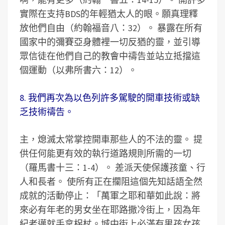
實際在支持BDS的年輕猶太人的眼。願真理釋
放他們自由（約翰福音八：32）。 暴露在所有
國家中的彌賽亞身體裡一切反猶的靈，並引導
眾信徒在他們自己的教會中禱告並站立抵擋這
個運動（以弗所書六：12）。
8. 我們再次為以色列許多駕駛的開車技術或缺
乏技術禱告。
主，熄滅太常掌控開車那些人的不法的靈。 提
供任何能更有效的執行道路規則所需的一切
（羅馬書十三：1-4）。 差派天使保護孩童、行
人和長者。 使所有正在攔阻這個先知話語全然
成就的活動停止：「萬軍之耶和華如此說：將
來必有年老的男女坐在耶路撒冷街上，因為年
紀老邁就手拿柺杖。城中街上必滿有男孩女孩