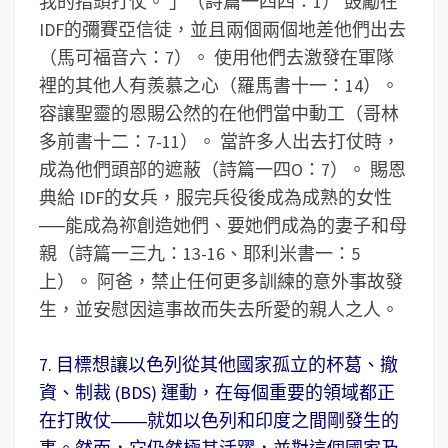
我的指頭打仗。 」（詩篇一四四：1） 鼓勵在
IDF的彌賽亞信徒，並且兩個兩個地差他們出去
（馬可福音六：7）。 使用他們去激發在軍隊
裡的其他人有羨慕之心（羅馬書十一：14）。
容讓聖靈的恩賜公然的在他們當中動工（哥林
多前書十二：7-11）。 當許多人出去打仗時，
成為他們頭部的遮蔽（詩篇一四O：7）。 賜恩
典給 IDF的女兵，服完兵役後成為成熟的女性
──能成為祢創造她們、要她們成為的妻子和母
親（詩篇一三九：13-16、耶利米書一：5
上）。 阿爸，禁止任何更多訓練的意外事故發
生，並安慰因這事故而失去所愛的親人之人。
7. 目標想讓以色列從其他國家孤立的杯葛、撤
資、制裁 (BDS) 運動，在每個重要的領域都正
在打敗仗――就如以色列和印度之間剛發生的