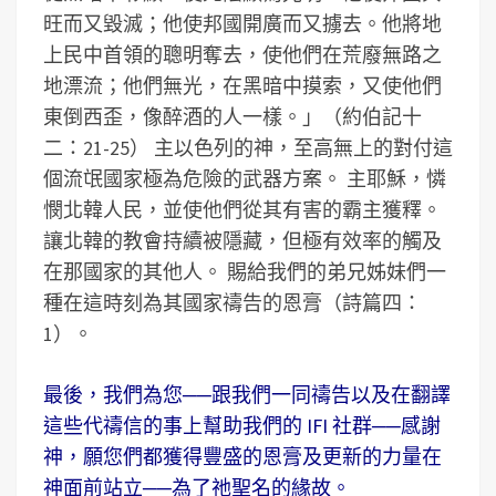
旺而又毀滅；他使邦國開廣而又擄去。他將地
上民中首領的聰明奪去，使他們在荒廢無路之
地漂流；他們無光，在黑暗中摸索，又使他們
東倒西歪，像醉酒的人一樣。」（約伯記十
二：21-25） 主以色列的神，至高無上的對付這
個流氓國家極為危險的武器方案。 主耶穌，憐
憫北韓人民，並使他們從其有害的霸主獲釋。
讓北韓的教會持續被隱藏，但極有效率的觸及
在那國家的其他人。 賜給我們的弟兄姊妹們一
種在這時刻為其國家禱告的恩膏（詩篇四：
1）。
最後，我們為您──跟我們一同禱告以及在翻譯
這些代禱信的事上幫助我們的 IFI 社群──感謝
神，願您們都獲得豐盛的恩膏及更新的力量在
神面前站立──為了祂聖名的緣故。