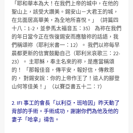
「耶和華本為大！在我們上帝的城中，在他的
聖山上，該受大讚美。錫安山－大君王的城，
在北面居高華美，為全地所喜悅。」（詩篇四
十八：1-2，並參馬太福音五：35） 為祢在我們
的年日當今正在恢復錫安而應驗祢的話語，我
們稱頌祢（耶利米書一：12）。 我們以祢每早
晨都更新的信實鼓勵自己（耶利米哀歌三：22-
23）。 主耶穌，奉主名來的祢，是應當稱頌
的！ 「那報佳音，傳平安，報好信，傳救恩
的， 對錫安說：你的上帝作王了！這人的腳登
山何等佳美！」（以賽亞書五十二：7）
2. IFI 事工的會長「以利亞‧班哈因」昨天動了
背部的手術。手術成功，謝謝你們為他及他的
妻子「哈拿」禱告。