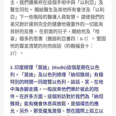
主，我們讚美祢在這個手術中與「以利亞」及
醫生同在。 賜給醫生及其他所有會涉及「以利
亞」下一些階段的醫護人員智慧。 請使我們的
弟兄對於達到完全的健康他需要作的一切能有
良好的反應。 在前面的日子，賜給他及「哈
拿」極多的恩惠（撒迦利亞書四：6-7）。 堅固
他的靈並清楚的向他說話（約翰福音十：
27）。
3. 印度總理「莫迪」(Modhi)這個星期在以色
列。「莫迪」及以色列總理「納坦雅胡」有極
特別的時間一同遊覽以色列、談話、笑、在地
中海赤腳走路，一般說來他們樂於彼此的陪
伴。在許多方面，這個到訪對於我們為「納坦
雅胡」能有機會休息與放鬆，是個禱告的應
允，另外，那受魔鬼激發、想在國際上孤立以