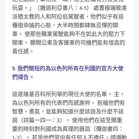
玩耍。」（撒迦利亞書八：4-5） 處置極端敬虔
派猶太教的人和阿拉伯駕駛者，他們似乎有這
種宿命論的心態，大半時間都肆無忌憚的開
車。 使那些職業駕駛能夠不在如此大的壓力下
開車。 願開公車及客運車的司機們能有增高的
責任感。
9. 我們簡短的為以色列所有在列國的官方大使
們禱告。
這是維基百科所列舉的現任大使的名單。 主，
為以色列所有的代表們而感謝祢。 祝福他們有
智慧、勇氣，並能夠知道什麼該說及什麼不該
說（詩篇一四一：3）。 使用他們在這至關重
要的時刻對列國成為真理的器皿（彌迦書四：
1-2）。 若是他們當中有任何人不適任，請調動