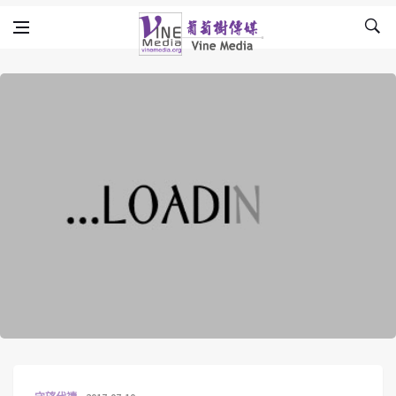
Skip to content
Vine Media
葡萄樹傳媒