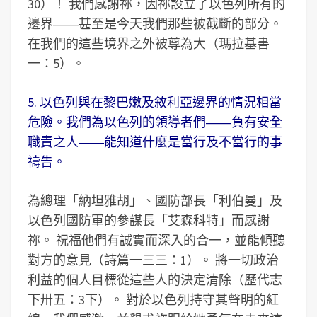
30）！ 我們感謝祢，因祢設立了以色列所有的
邊界――甚至是今天我們那些被截斷的部分。
在我們的這些境界之外被尊為大（瑪拉基書
一：5）。
5. 以色列與在黎巴嫩及敘利亞邊界的情況相當
危險。我們為以色列的領導者們――負有安全
職責之人――能知道什麼是當行及不當行的事
禱告。
為總理「納坦雅胡」、國防部長「利伯曼」及
以色列國防軍的參謀長「艾森科特」而感謝
祢。 祝福他們有誠實而深入的合一，並能傾聽
對方的意見（詩篇一三三：1）。 將一切政治
利益的個人目標從這些人的決定清除（歷代志
下卅五：3下）。 對於以色列持守其聲明的紅