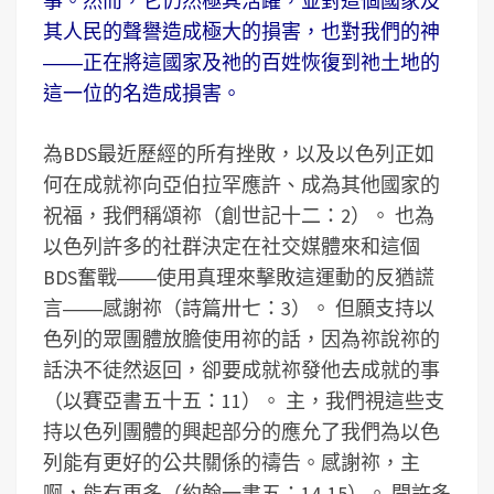
事。然而，它仍然極其活躍，並對這個國家及
其人民的聲譽造成極大的損害，也對我們的神
――正在將這國家及祂的百姓恢復到祂土地的
這一位的名造成損害。
為BDS最近歷經的所有挫敗，以及以色列正如
何在成就祢向亞伯拉罕應許、成為其他國家的
祝福，我們稱頌祢（創世記十二：2）。 也為
以色列許多的社群決定在社交媒體來和這個
BDS奮戰――使用真理來擊敗這運動的反猶謊
言――感謝祢（詩篇卅七：3）。 但願支持以
色列的眾團體放膽使用祢的話，因為祢說祢的
話決不徒然返回，卻要成就祢發他去成就的事
（以賽亞書五十五：11）。 主，我們視這些支
持以色列團體的興起部分的應允了我們為以色
列能有更好的公共關係的禱告。感謝祢，主
啊，能有更多（約翰一書五：14-15）。 開許多