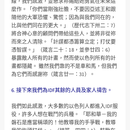
線，我們感激，並懇求祢賜給她勇氣在未來這
麼作。「你們當剛強壯膽，不要因亞述王和跟
隨他的大軍恐懼、驚慌；因為與我們同在的，
比與他們同在的更大。」（歷代志下卅二：7）
將合神心意的顧問們帶給這些人，並將非從祢
而來之人清除。「計謀都憑籌算立定；打仗要
憑智謀。」（箴言二十：18，並參廿四：6）
暴露敵人所有的計畫，然而使以色列所有的計
畫都隱藏。 雖然我們靠的不是車和馬，但我們
為它們而感謝祢（箴言廿一：31）。
6. 接下來我們為IDF其餘的人員及家人禱告。
我們如此感激，大多數的以色列人都進入IDF服
役，許多人想在戰鬥的兵種。 「耶和華－我的
磐石是應當稱頌的！他教導我的手爭戰，教導