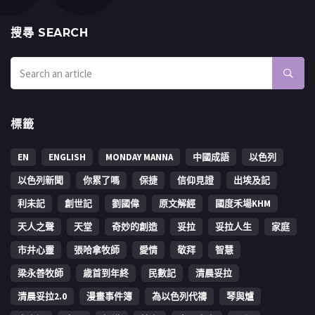
搜㝷 SEARCH
標籤
EN
ENGLISH
MONDAY MANNA
中國成語
以色列
以色列新聞
你累了嗎
保捷
信仰見證
出埃及記
利未記
創世記
劉國偉
原文解經
國度禾場KHM
天人之聲
天堂
奇妙的創造
妥拉
妥拉人生
家庭
市井心靈
張哈拿牧師
愛情
敬拜
智慧
梁永善牧師
歳首到年終
民數記
清晨妥拉
清晨妥拉2.0
漫畫事件簿
為以色列代禱
琴與爐