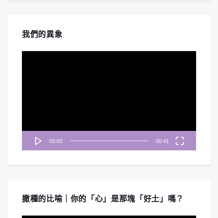
我們的異象
視
訊
播
放
器
00:00
00:41
撒種的比喻｜你的「心」是那塊「好土」嗎？