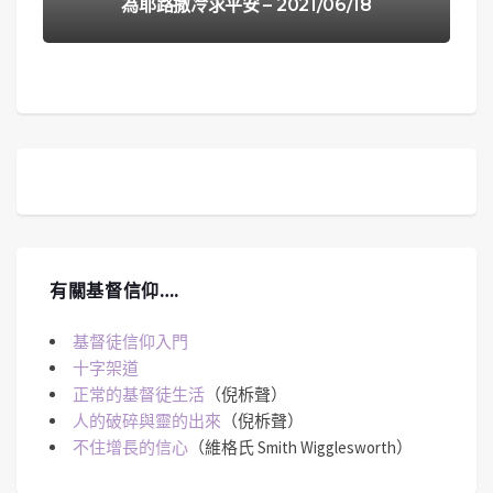
為耶路撒冷求平安 – 2021/06/18
有關基督信仰….
基督徒信仰入門
十字架道
正常的基督徒生活
（倪柝聲）
人的破碎與靈的出來
（倪柝聲）
不住增長的信心
（維格氏 Smith Wigglesworth）