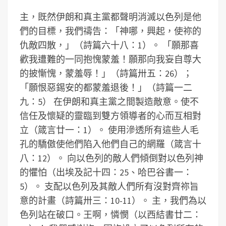
主，既然伊朗和真主黨都聲明消滅以色列是他
們的目標，我們禱告：「神哪，興起，使祢的
仇敵四散，」（詩篇六十八：1）。 「願那喜
歡我遭難的一同抱愧蒙羞！願那向我妄自尊大
的披慚愧，蒙羞辱！」（詩篇卅五：26）；
「願恨惡錫安的都蒙羞退後！」（詩篇一二
九：5） 在伊朗和真主黨之間製造敵意。使不
信任及懷疑的靈臨到雙方領導者的心而互相對
立（箴言廿一：1）。 使用滲透所有這些人毛
孔的驕傲使他們陷入他們自己的網羅（箴言十
八：12）。 向以色列的敵人們傾倒對以色列神
的懼怕（出埃及記十四：25、哈巴谷書一：
5）。 支配以色列及其敵人們所有沒對齊祢旨
意的計畫（詩篇卅三：10-11）。 主，我們為以
色列站在破口。王啊，憐憫（以西結書廿二：