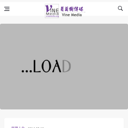
Skip to content
Vine Media
葡萄樹傳媒