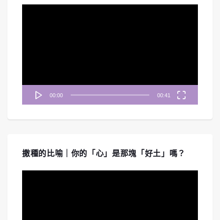
視
訊
播
放
器
00:00
00:41
撒種的比喻｜你的「心」是那塊「好土」嗎？
視
訊
播
放