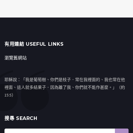
有用連結 USEFUL LINKS
瀏覽舊網站
耶穌說：「我是葡萄樹、你們是枝子．常在我裡面的、我也常在他
裡面、這人就多結果子．因為離了我、你們就不能作甚麼。」（約
15:5）
搜㝷 SEARCH