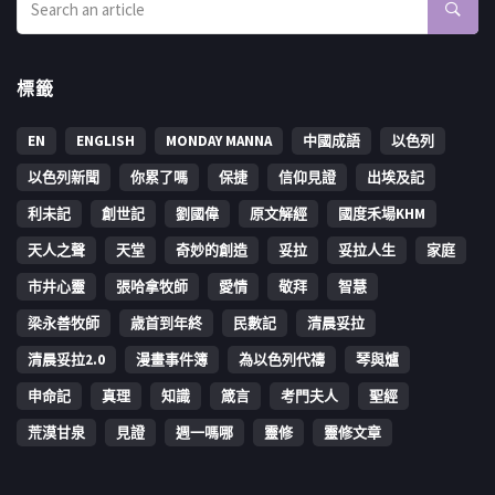
標籤
EN
ENGLISH
MONDAY MANNA
中國成語
以色列
以色列新聞
你累了嗎
保捷
信仰見證
出埃及記
利未記
創世記
劉國偉
原文解經
國度禾場KHM
天人之聲
天堂
奇妙的創造
妥拉
妥拉人生
家庭
市井心靈
張哈拿牧師
愛情
敬拜
智慧
梁永善牧師
歳首到年終
民數記
清晨妥拉
清晨妥拉2.0
漫畫事件簿
為以色列代禱
琴與爐
申命記
真理
知識
箴言
考門夫人
聖經
荒漠甘泉
見證
週一嗎哪
靈修
靈修文章