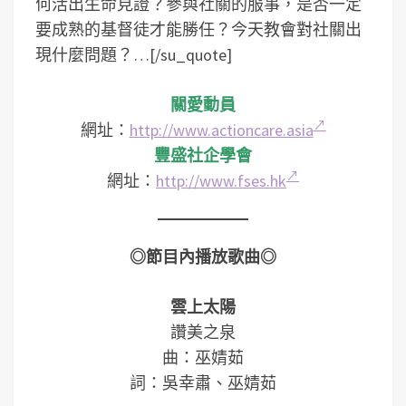
何活出生命見證？參與社關的服事，是否一定
要成熟的基督徒才能勝任？今天教會對社關出
現什麼問題？…[/su_quote]
關愛動員
網址：
http://www.actioncare.asia
豐盛社企學會
網址：
http://www.fses.hk
◎節目內播放歌曲◎
雲上太陽
讚美之泉
曲：巫婧茹
詞：吳幸肅、巫婧茹