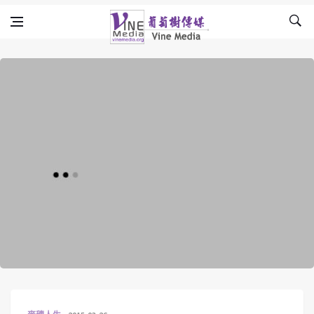
Skip to content
Vine Media
葡萄樹傳媒