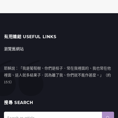
有用連結 USEFUL LINKS
瀏覽舊網站
耶穌說：「我是葡萄樹、你們是枝子．常在我裡面的、我也常在他
裡面、這人就多結果子．因為離了我、你們就不能作甚麼。」（約
15:5）
搜㝷 SEARCH