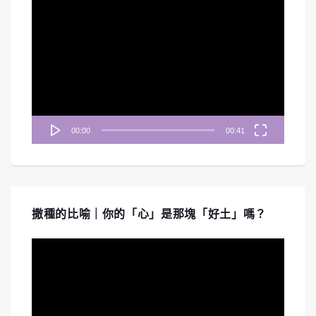
視
訊
播
放
器
00:00
00:41
撒種的比喻｜你的「心」是那塊「好土」嗎？
視
訊
播
放
器