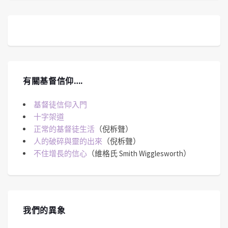
有關基督信仰….
基督徒信仰入門
十字架道
正常的基督徒生活
（倪柝聲）
人的破碎與靈的出來
（倪柝聲）
不住增長的信心
（維格氏 Smith Wigglesworth）
我們的異象