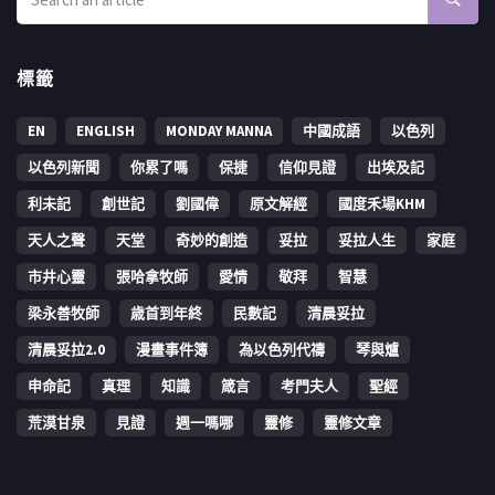
標籤
EN
ENGLISH
MONDAY MANNA
中國成語
以色列
以色列新聞
你累了嗎
保捷
信仰見證
出埃及記
利未記
創世記
劉國偉
原文解經
國度禾場KHM
天人之聲
天堂
奇妙的創造
妥拉
妥拉人生
家庭
市井心靈
張哈拿牧師
愛情
敬拜
智慧
梁永善牧師
歳首到年終
民數記
清晨妥拉
清晨妥拉2.0
漫畫事件簿
為以色列代禱
琴與爐
申命記
真理
知識
箴言
考門夫人
聖經
荒漠甘泉
見證
週一嗎哪
靈修
靈修文章